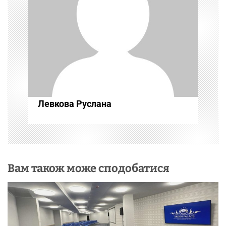
з
а
п
и
с
Левкова Руслана
і
в
Вам також може сподобатися