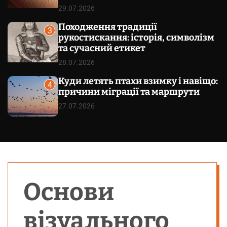
29.07.2026
Походження традиції
3
рукостискання: історія, символізм
та сучасний етикет
28.07.2026
Куди летять птахи взимку і навіщо:
4
причини міграції та маршрути
27.07.2026
Основи
візуального