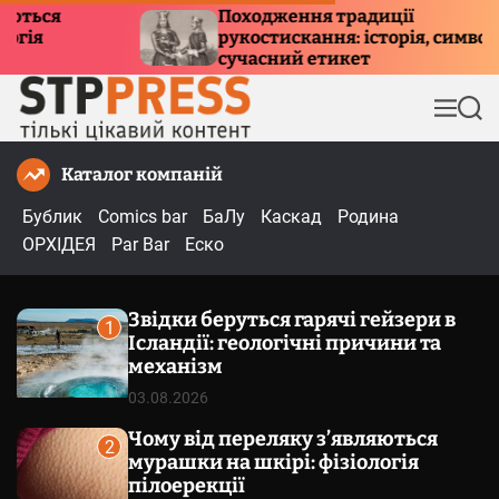
П
Походження традиції
К
рукостискання: історія, символізм та
е
п
сучасний етикет
р
е
М
П
й
е
о
т
н
ш
Каталог компаній
и
ю
у
к
д
Бублик
Comics bar
БаЛу
Каскад
Родина
о
ОРХІДЕЯ
Par Bar
Еско
в
м
Звідки беруться гарячі гейзери в
і
1
Ісландії: геологічні причини та
с
механізм
т
03.08.2026
у
Чому від переляку з’являються
2
мурашки на шкірі: фізіологія
пілоерекції