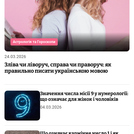
Астрологія та Гороскопи
24.03.2026
Зліва чи ліворуч, справа чи праворуч: як
правильно писати українською мовою
Значення числа місії 9 у нумерології:
що означає для жінок і чоловіків
04.03.2026
Що означає кармічне число 1 і як