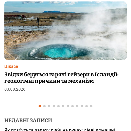
Цікаве
 гейзери в Ісландії:
Чому від переляку з’я
а механізм
шкірі: фізіологія пілоер
29.07.2026
НЕДАВНІ ЗАПИСИ
Як позбутися запаху риби на руках: дієві домашні