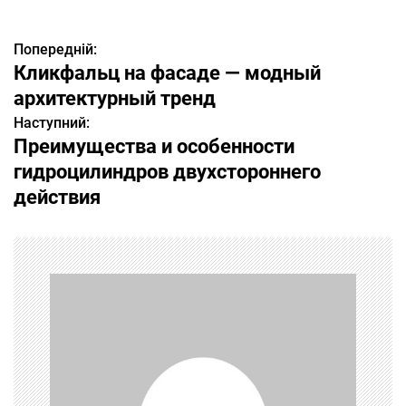
Попередній:
Н
Кликфальц на фасаде — модный
а
архитектурный тренд
Наступний:
в
Преимущества и особенности
і
гидроцилиндров двухстороннего
действия
г
а
ц
і
я