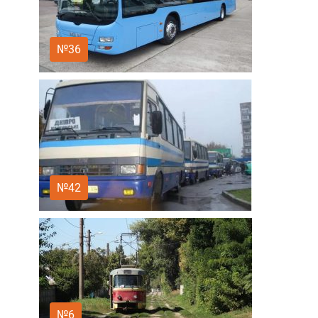
№36
№42
№6