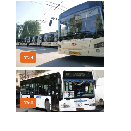
№34
№60