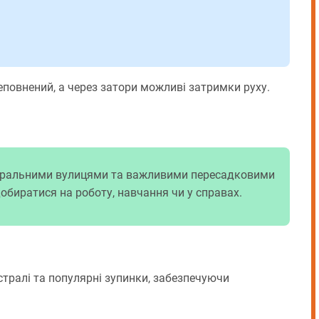
реповнений, а через затори можливі затримки руху.
нтральними вулицями та важливими пересадковими
биратися на роботу, навчання чи у справах.
тралі та популярні зупинки, забезпечуючи