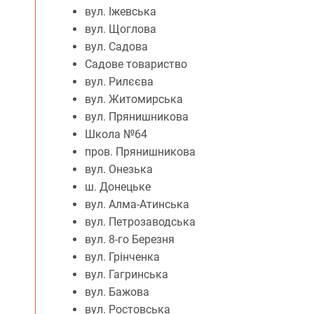
вул. Іжевська
вул. Щоглова
вул. Садова
Садове товариство
вул. Рилєєва
вул. Житомирська
вул. Прянишникова
Школа №64
пров. Прянишникова
вул. Онезька
ш. Донецьке
вул. Алма-Атинська
вул. Петрозаводська
вул. 8-го Березня
вул. Грінченка
вул. Гагринська
вул. Бажова
вул. Ростовська