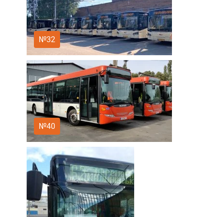
№32
№40