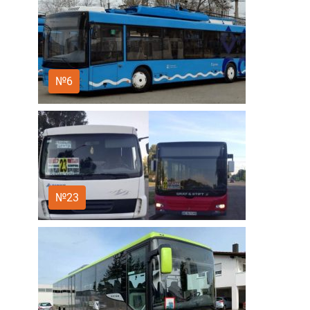
№6
№23