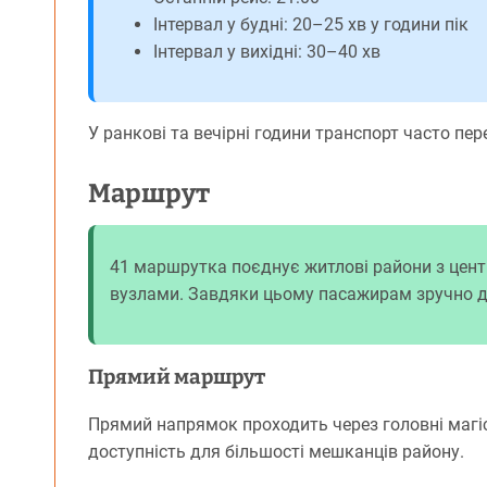
Інтервал у будні: 20–25 хв у години пік
Інтервал у вихідні: 30–40 хв
У ранкові та вечірні години транспорт часто пе
Маршрут
41 маршрутка поєднує житлові райони з це
вузлами. Завдяки цьому пасажирам зручно до
Прямий маршрут
Прямий напрямок проходить через головні магіс
доступність для більшості мешканців району.