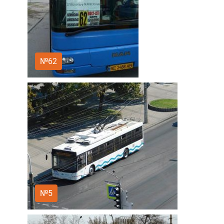
№62
№5