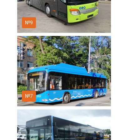
№9
№7