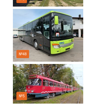
№48
№5