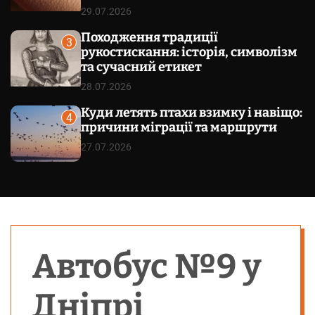
29.07.2026
Походження традиції
3
рукостискання: історія, символізм
та сучасний етикет
28.07.2026
Куди летять птахи взимку і навіщо:
4
причини міграції та маршрути
27.07.2026
Автобус №9 у
Дніпрі