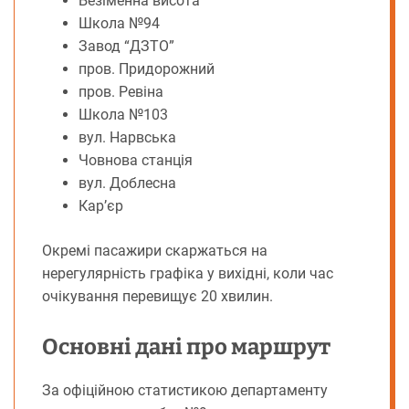
Безіменна висота
Школа №94
Завод “ДЗТО”
пров. Придорожний
пров. Ревіна
Школа №103
вул. Нарвська
Човнова станція
вул. Доблесна
Кар’єр
Окремі пасажири скаржаться на
нерегулярність графіка у вихідні, коли час
очікування перевищує 20 хвилин.
Основні дані про маршрут
За офіційною статистикою департаменту