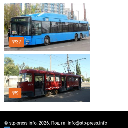
№37
№9
© stp-press.info, 2026. Пошта: info@stp-press.info