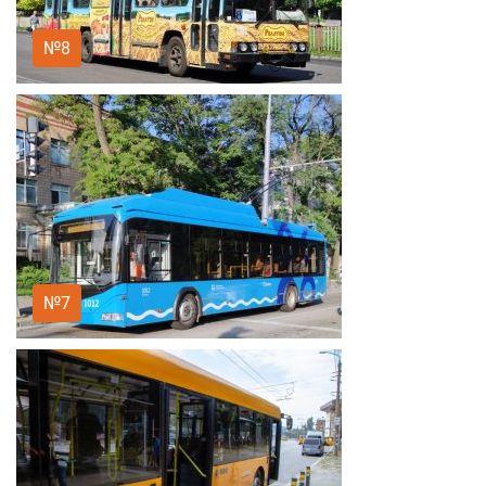
№8
№7