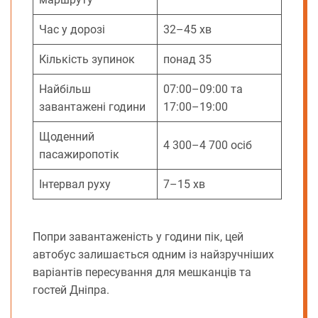
Час у дорозі
32–45 хв
Кількість зупинок
понад 35
Найбільш
07:00–09:00 та
завантажені години
17:00–19:00
Щоденний
4 300–4 700 осіб
пасажиропотік
Інтервал руху
7–15 хв
Попри завантаженість у години пік, цей
автобус залишається одним із найзручніших
варіантів пересування для мешканців та
гостей Дніпра.