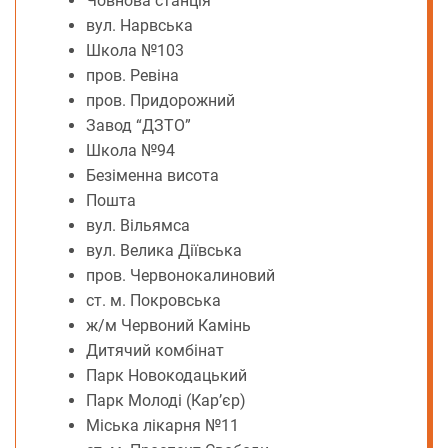
Човнова станція
вул. Нарвська
Школа №103
пров. Ревіна
пров. Придорожний
Завод “ДЗТО”
Школа №94
Безіменна висота
Пошта
вул. Вільямса
вул. Велика Діївська
пров. Червонокалиновий
ст. м. Покровська
ж/м Червоний Камінь
Дитячий комбінат
Парк Новокодацький
Парк Молоді (Кар’єр)
Міська лікарня №11