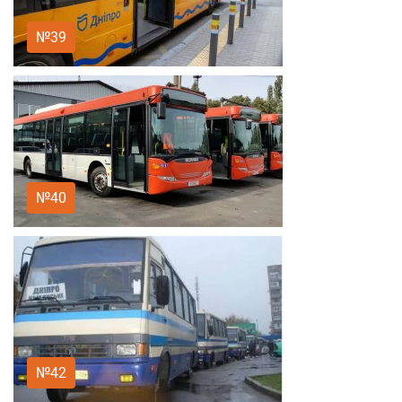
№39
№40
№42