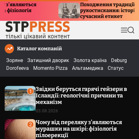
П
Походження традиції
рукостискання: історія, символізм та
е
сучасний етикет
р
е
М
П
й
е
о
т
н
ш
Каталог компаній
и
ю
у
к
д
Зоряне
Затишний дворик
Золота країна
Deburg
о
Dorofeeva
Momento Pizza
Альтамедика
Статус
в
м
Звідки беруться гарячі гейзери в
і
1
Ісландії: геологічні причини та
с
механізм
т
03.08.2026
у
Чому від переляку з’являються
2
мурашки на шкірі: фізіологія
пілоерекції