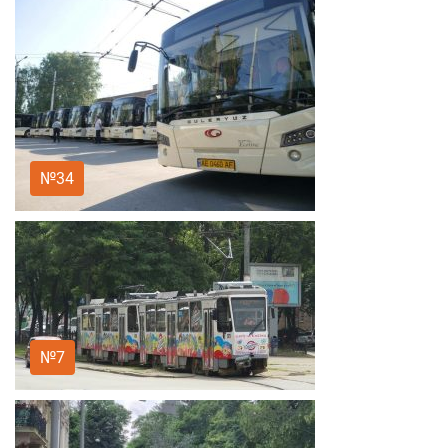
№34
№7