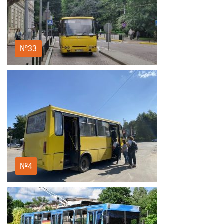
№33
№4