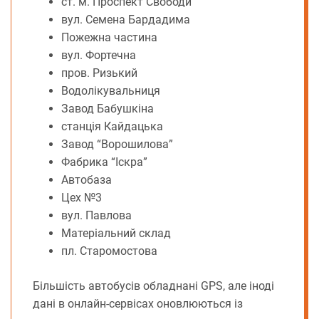
ст. м. Проспект Свободи
вул. Семена Бардадима
Пожежна частина
вул. Фортечна
пров. Ризький
Водолікувальниця
Завод Бабушкіна
станція Кайдацька
Завод “Ворошилова”
Фабрика “Іскра”
Автобаза
Цех №3
вул. Павлова
Матеріальний склад
пл. Старомостова
Більшість автобусів обладнані GPS, але іноді
дані в онлайн-сервісах оновлюються із