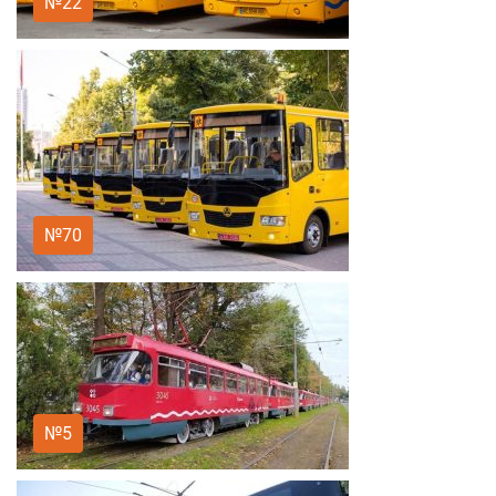
№22
№70
№5