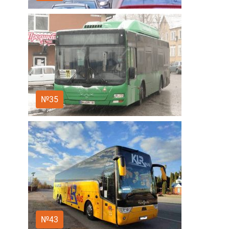
№35
№43