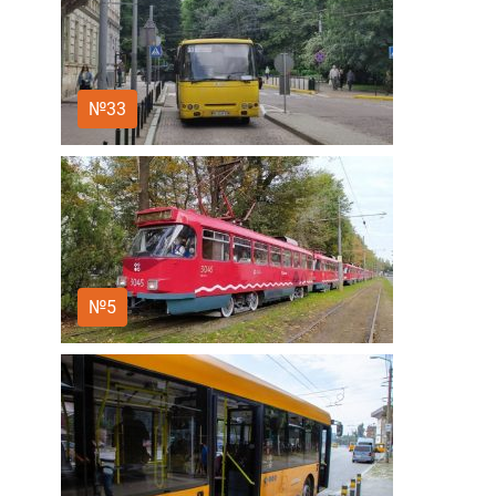
№33
№5