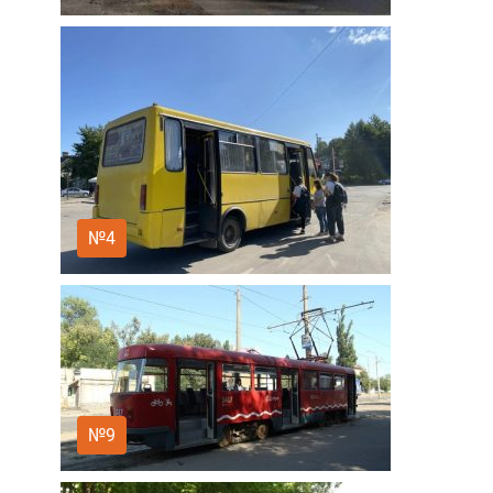
№4
№9