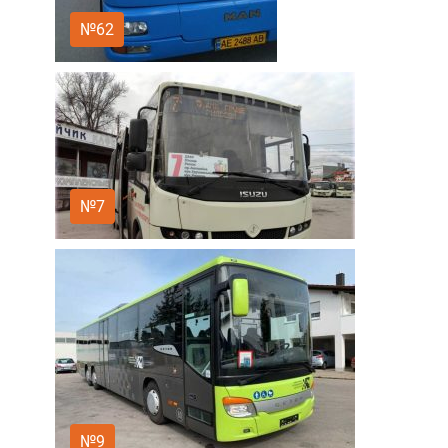
№62
№7
№9