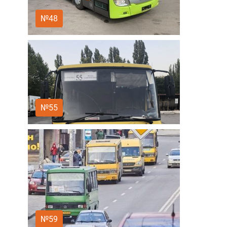
№48
№55
№59