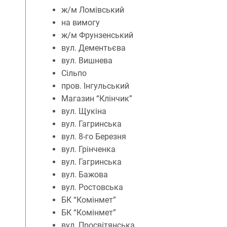
ж/м Ломівський
на вимогу
ж/м Фрунзенський
вул. Дементьєва
вул. Вишнева
Сільпо
пров. Інгульський
Магазин “Клінчик”
вул. Щукіна
вул. Гагринська
вул. 8-го Березня
вул. Грінченка
вул. Гагринська
вул. Бажова
вул. Ростовська
БК “Комінмет”
БК “Комінмет”
вул. Просвітянська