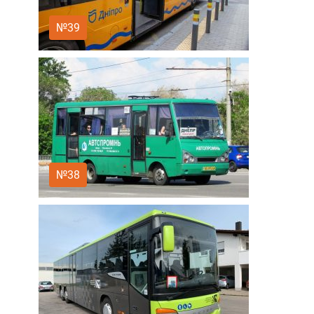
№39
№38