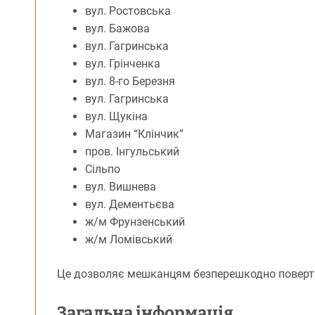
вул. Ростовська
вул. Бажова
вул. Гагринська
вул. Грінченка
вул. 8-го Березня
вул. Гагринська
вул. Щукіна
Магазин “Клінчик”
пров. Інгульський
Сільпо
вул. Вишнева
вул. Дементьєва
ж/м Фрунзенський
ж/м Ломівський
Це дозволяє мешканцям безперешкодно поверта
Загальна інформація