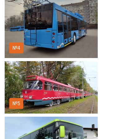
№4
№5