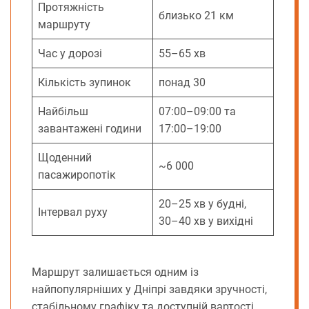
Протяжність
близько 21 км
маршруту
Час у дорозі
55–65 хв
Кількість зупинок
понад 30
Найбільш
07:00–09:00 та
завантажені години
17:00–19:00
Щоденний
~6 000
пасажиропотік
20–25 хв у будні,
Інтервал руху
30–40 хв у вихідні
Маршрут залишається одним із
найпопулярніших у Дніпрі завдяки зручності,
стабільному графіку та доступній вартості,