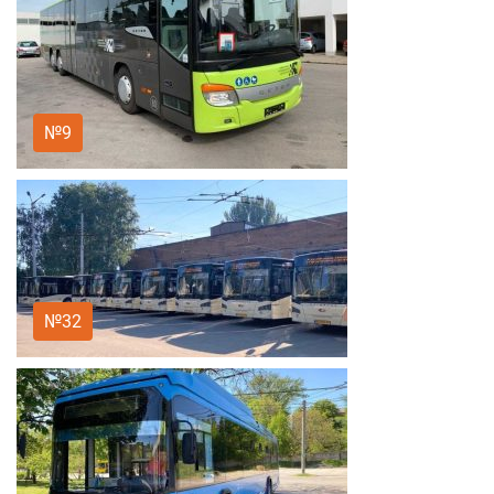
№9
№32