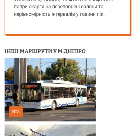
попри скарги на переповнені салони та
нерівномірність інтервалів у години пік.
ІНШІ МАРШРУТИ У М.ДНІПРО
№3