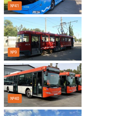
№41
№9
№40