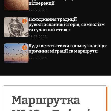
пілоерекції
29.07.2026
Походження традиції
3
рукостискання: історія, символізм
та сучасний етикет
28.07.2026
Куди летять птахи взимку і навіщо:
4
причини міграції та маршрути
27.07.2026
Маршрутка