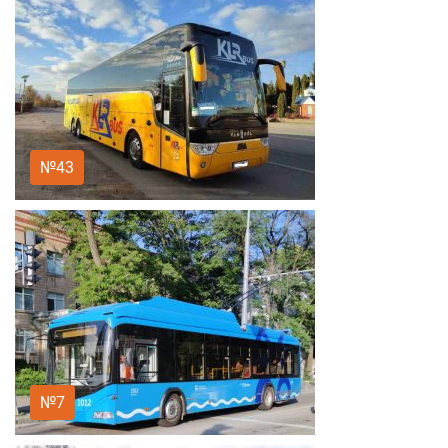
№43
№7