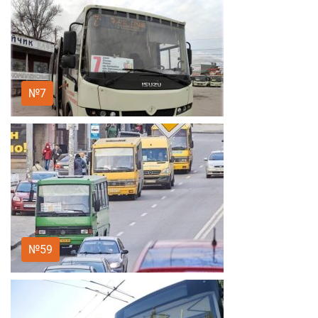
№7
№59