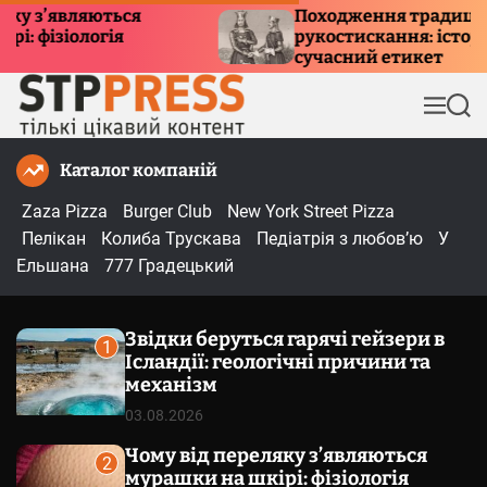
П
я
Походження традиції
рукостискання: історія, символізм та
е
сучасний етикет
р
е
М
П
й
е
о
т
н
ш
Каталог компаній
и
ю
у
к
д
Zaza Pizza
Burger Club
New York Street Pizza
о
Пелікан
Колиба Трускава
Педіатрія з любов’ю
У
в
Ельшана
777 Градецький
м
і
Звідки беруться гарячі гейзери в
с
1
Ісландії: геологічні причини та
т
механізм
у
03.08.2026
Чому від переляку з’являються
2
мурашки на шкірі: фізіологія