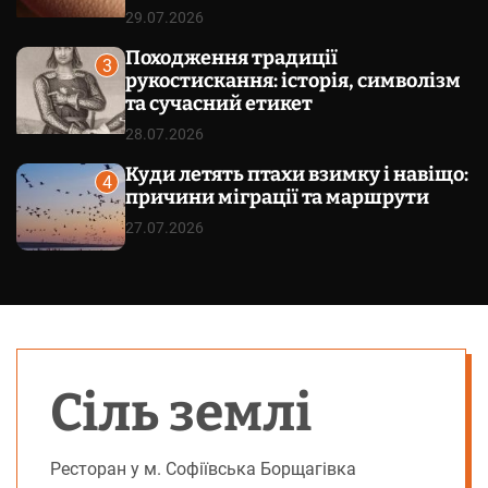
29.07.2026
Походження традиції
3
рукостискання: історія, символізм
та сучасний етикет
28.07.2026
Куди летять птахи взимку і навіщо:
4
причини міграції та маршрути
27.07.2026
Сіль землі
Ресторан у м. Софіївська Борщагівка