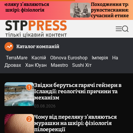
П
у з’являються
Походження традиції
: фізіологія
рукостискання: історія,
е
сучасний етикет
р
е
М
П
й
е
о
т
н
ш
Каталог компаній
и
ю
у
к
д
TerraMare
Каспій
Obnova Euroshop
Імперія
На
о
Дровах
Хан Юуан
Maestro
Sushi Хіт
в
м
Звідки беруться гарячі гейзери в
і
1
Ісландії: геологічні причини та
с
механізм
т
03.08.2026
у
Чому від переляку з’являються
2
мурашки на шкірі: фізіологія
пілоерекції