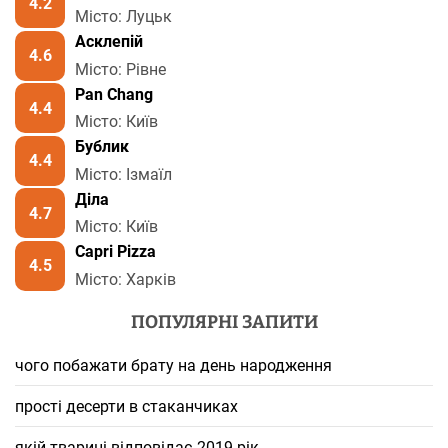
4.2
Місто: Луцьк
Асклепій
4.6
Місто: Рівне
Pan Chang
4.4
Місто: Київ
Бублик
4.4
Місто: Ізмаїл
Діла
4.7
Місто: Київ
Capri Pizza
4.5
Місто: Харків
ПОПУЛЯРНІ ЗАПИТИ
чого побажати брату на день народження
прості десерти в стаканчиках
якій тварині відповідає 2019 рік