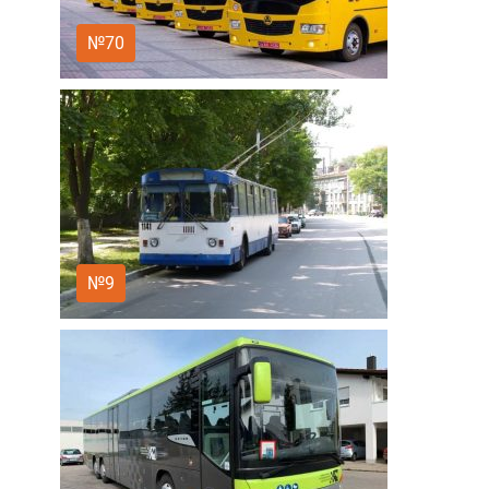
№70
№9