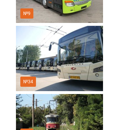
№9
№34