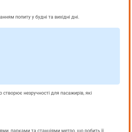
ням попиту у будні та вихідні дні.
о створює незручності для пасажирів, які
ми, парками та станціями метро, що робить її