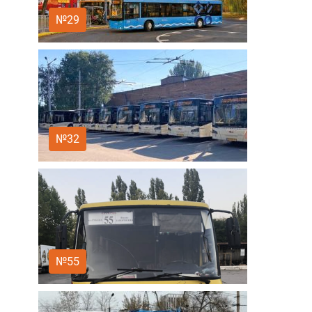
№29
№32
№55