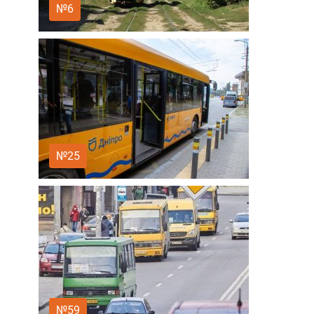
№6
№25
№59