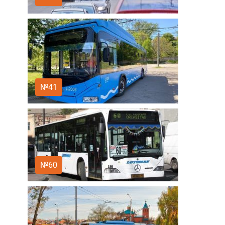
№41
№60