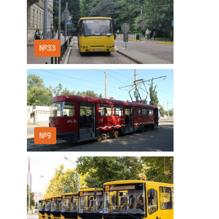
№33
№9