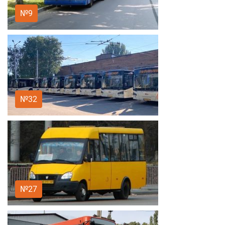
№9
№32
№27