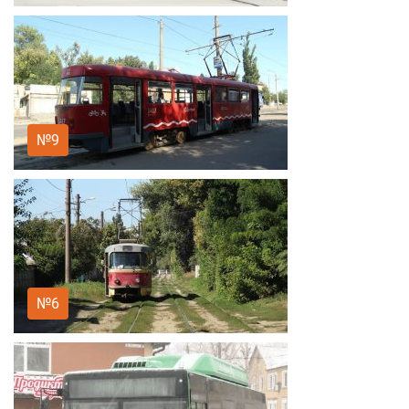
№9
№6