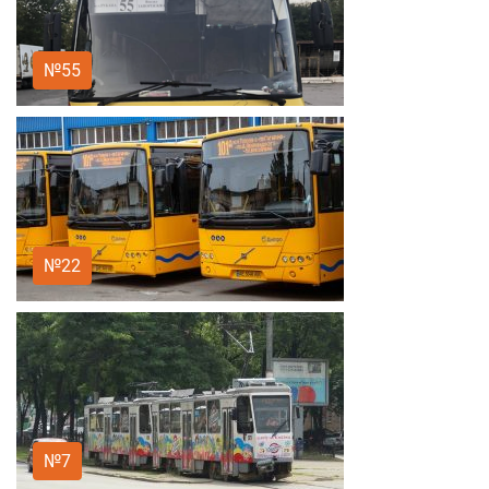
№55
№22
№7