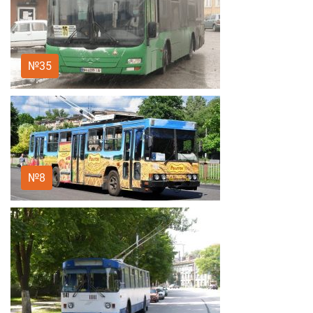
№35
№8