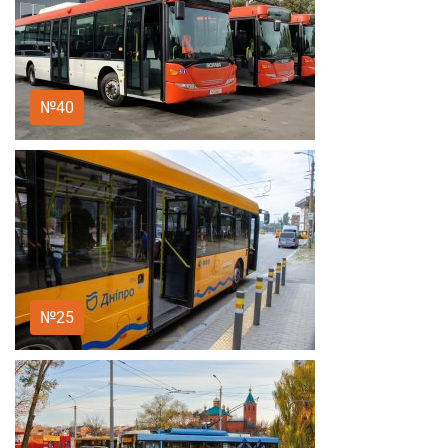
№40
№25