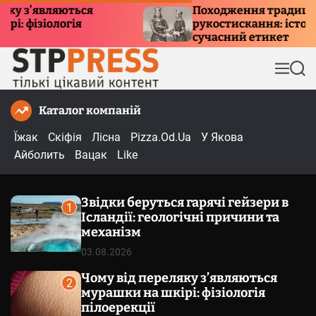
П
яються
Походження традиції
огія
рукостискання: історія, символі
е
сучасний етикет
р
е
М
П
й
е
о
т
н
ш
Каталог компаній
и
ю
у
к
д
Їжак
Скіфія
Лісна
Pizza.Od.Ua
У Якова
о
Айболить
Вацак
Like
в
м
Звідки беруться гарячі гейзери в
і
1
Ісландії: геологічні причини та
с
механізм
т
03.08.2026
у
Чому від переляку з’являються
2
мурашки на шкірі: фізіологія
пілоерекції