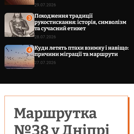
29.07.2026
Походження традиції
3
рукостискання: історія, символізм
та сучасний етикет
28.07.2026
Куди летять птахи взимку і навіщо:
4
причини міграції та маршрути
27.07.2026
Маршрутка
№38 у Дніпрі