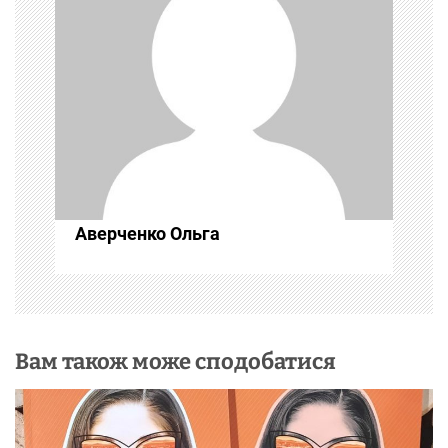
я
з
а
п
и
с
Аверченко Ольга
і
в
Вам також може сподобатися