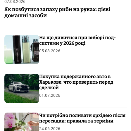
07.08.2026
Як позбутися запаху риби на руках: дієві
домашні засоби
На що дивитися при виборі под-
системи у 2026 році
05.08.2026
Покупка подержанного авто в
Харькове: что проверить перед
сделкой
01.07.2026
Чи потрібно поливати орхідею після
пересадки: правила та терміни
24.06.2026