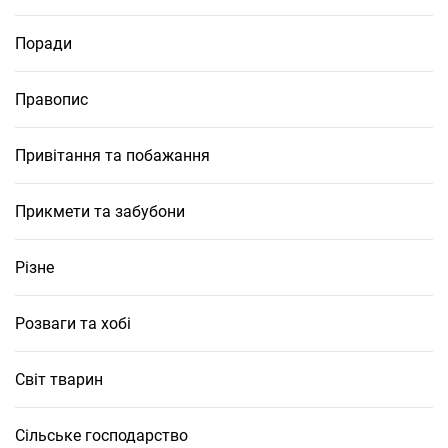
Поради
Правопис
Привітання та побажання
Прикмети та забубони
Різне
Розваги та хобі
Світ тварин
Сільське господарство