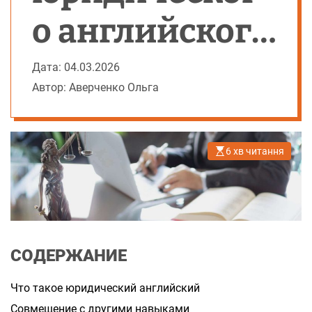
о английского
языка –
Дата: 04.03.2026
Автор: Аверченко Ольга
инвестиция в
карьеру
6 хв читання
О
р
і
є
н
т
о
в
н
и
СОДЕРЖАНИЕ
й
ч
а
с
Что такое юридический английский
ч
и
Совмещение с другими навыками
т