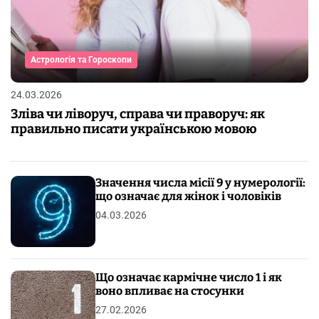
Астрологія та Гороскопи
24.03.2026
Зліва чи ліворуч, справа чи праворуч: як
правильно писати українською мовою
Значення числа місії 9 у нумерології:
що означає для жінок і чоловіків
04.03.2026
Що означає кармічне число 1 і як
воно впливає на стосунки
27.02.2026