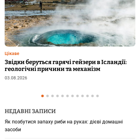
Цікаве
сландії:
Чому від переляку з’являються му
шкірі: фізіологія пілоерекції
29.07.2026
НЕДАВНІ ЗАПИСИ
Як позбутися запаху риби на руках: дієві домашні
засоби