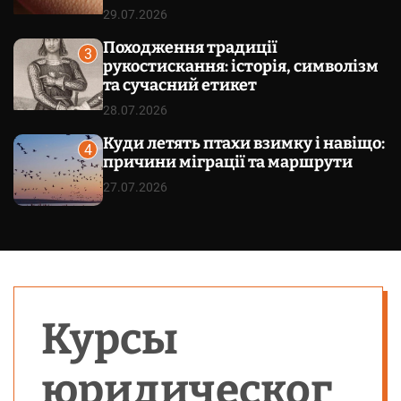
29.07.2026
Походження традиції
3
рукостискання: історія, символізм
та сучасний етикет
28.07.2026
Куди летять птахи взимку і навіщо:
4
причини міграції та маршрути
27.07.2026
Курсы
юридическог