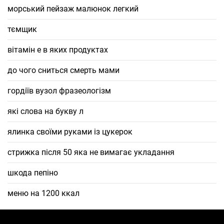
морський пейзаж малюнок легкий
тємщик
вітамін е в яких продуктах
до чого сниться смерть мами
гордіїв вузол фразеологізм
які слова на букву л
ялинка своїми руками із цукерок
стрижка після 50 яка не вимагає укладання
шкода пепіно
меню на 1200 ккал