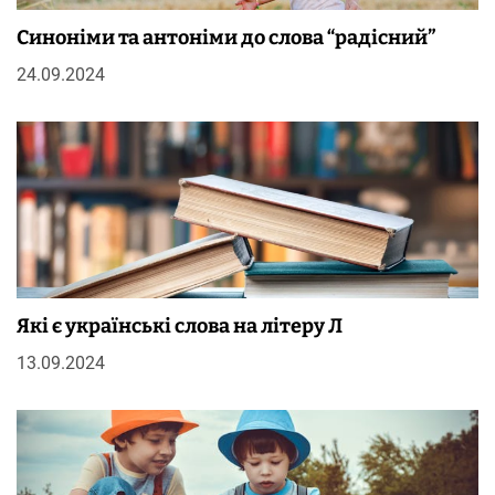
Синоніми та антоніми до слова “радісний”
24.09.2024
Які є українські слова на літеру Л
13.09.2024