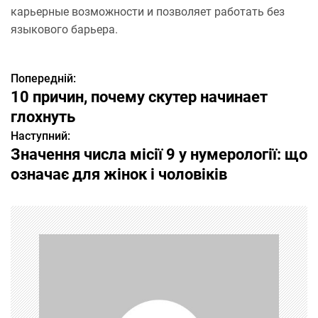
карьерные возможности и позволяет работать без
языкового барьера.
Попередній:
Н
10 причин, почему скутер начинает
а
глохнуть
Наступний:
в
Значення числа місії 9 у нумерології: що
і
означає для жінок і чоловіків
г
а
ц
і