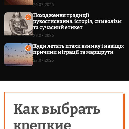
29.07.2026
Походження традиції
3
рукостискання: історія, символізм
та сучасний етикет
28.07.2026
Куди летять птахи взимку і навіщо:
4
причини міграції та маршрути
27.07.2026
Как выбрать
крепкие