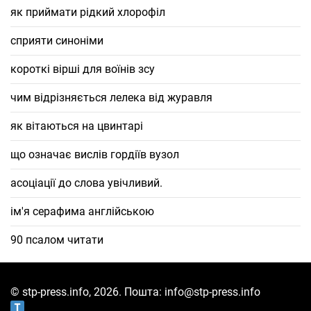
як приймати рідкий хлорофіл
сприяти синоніми
короткі вірші для воїнів зсу
чим відрізняється лелека від журавля
як вітаються на цвинтарі
що означає вислів гордіїв вузол
асоціації до слова увічливий.
ім'я серафима англійською
90 псалом читати
© stp-press.info, 2026. Пошта: info@stp-press.info