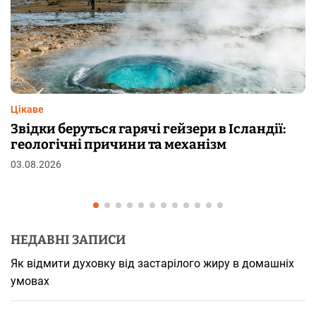
Цікаве
дії:
Чому від переляку з’являються мураш
шкірі: фізіологія пілоерекції
29.07.2026
НЕДАВНІ ЗАПИСИ
Як відмити духовку від застарілого жиру в домашніх
умовах