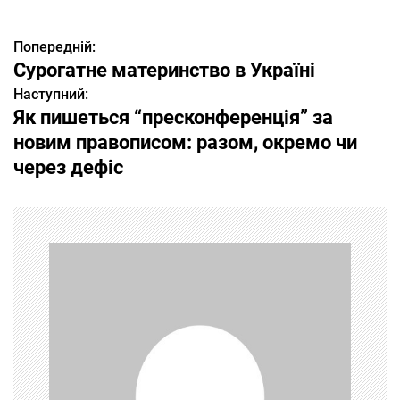
Попередній:
Н
Сурогатне материнство в Україні
а
Наступний:
Як пишеться “пресконференція” за
в
новим правописом: разом, окремо чи
і
через дефіс
г
а
ц
і
я
з