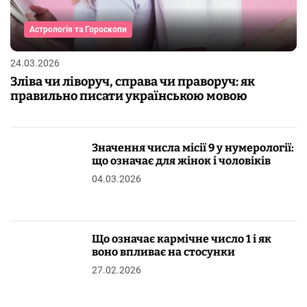
Астрологія та Гороскопи
24.03.2026
Зліва чи ліворуч, справа чи праворуч: як
правильно писати українською мовою
Значення числа місії 9 у нумерології:
що означає для жінок і чоловіків
04.03.2026
Що означає кармічне число 1 і як
воно впливає на стосунки
27.02.2026