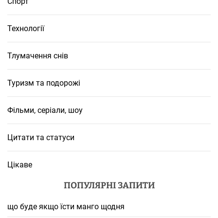
Спорт
Технології
Тлумачення снів
Туризм та подорожі
Фільми, серіали, шоу
Цитати та статуси
Цікаве
ПОПУЛЯРНІ ЗАПИТИ
що буде якщо їсти манго щодня