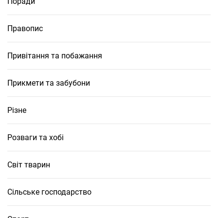
Поради
Правопис
Привітання та побажання
Прикмети та забубони
Різне
Розваги та хобі
Світ тварин
Сільське господарство