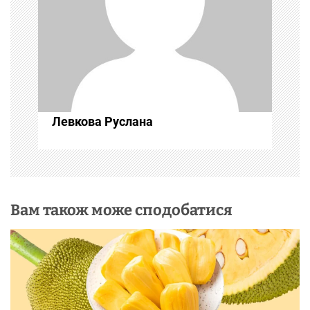
а
п
и
с
Левкова Руслана
і
в
Вам також може сподобатися