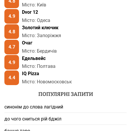
4.8
Місто: Київ
Dvor 12
4.9
Місто: Одеса
Золотий ключик
4.8
Місто: Запоріжжя
Очаг
4.7
Місто: Бердичів
Едельвейс
4.9
Місто: Полтава
IQ Pizza
4.4
Місто: Новомосковськ
ПОПУЛЯРНІ ЗАПИТИ
синонім до слова лагідний
до чого сниться рій бджіл
башня таро