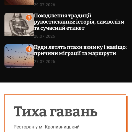
29.07.2026
Походження традиції
3
рукостискання: історія, символізм
та сучасний етикет
28.07.2026
Куди летять птахи взимку і навіщо:
4
причини міграції та маршрути
27.07.2026
Тиха гавань
Ресторан у м. Кропивницький