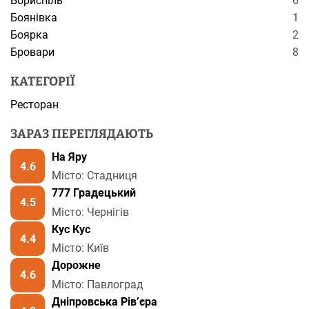
Бориспіль
6
Боянівка
1
Боярка
2
Бровари
8
КАТЕГОРІЇ
Ресторан
ЗАРАЗ ПЕРЕГЛЯДАЮТЬ
На Яру
4.6
Місто: Стадниця
777 Градецький
4.5
Місто: Чернігів
Кус Кус
4.4
Місто: Київ
Дорожне
4.6
Місто: Павлоград
Дніпровська Рів’єра