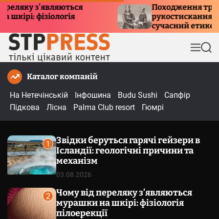
П
ку з’являються
Походження традиції
: фізіологія
рукостискання: історія,
е
сучасний етикет
р
е
М
П
й
е
о
т
н
ш
Каталог компаній
и
ю
у
к
д
На Нетечінській
Інфошина
Budu Sushi
Сапфір
о
Підкова
Лісна
Palma Club resort
Гюмрі
в
м
Звідки беруться гарячі гейзери в
і
1
Ісландії: геологічні причини та
с
механізм
т
03.08.2026
у
Чому від переляку з’являються
2
мурашки на шкірі: фізіологія
пілоерекції