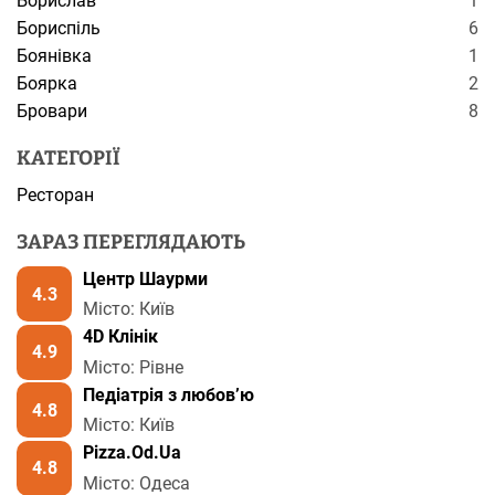
Борислав
1
Бориспіль
6
Боянівка
1
Боярка
2
Бровари
8
КАТЕГОРІЇ
Ресторан
ЗАРАЗ ПЕРЕГЛЯДАЮТЬ
Центр Шаурми
4.3
Місто: Київ
4D Клінік
4.9
Місто: Рівне
Педіатрія з любов’ю
4.8
Місто: Київ
Pizza.Od.Ua
4.8
Місто: Одеса