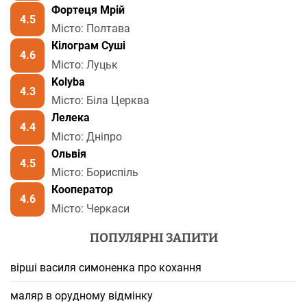
Фортеця Мрій
4.5
Місто: Полтава
Кілограм Суші
4.6
Місто: Луцьк
Kolyba
4.3
Місто: Біла Церква
Лелека
4.4
Місто: Дніпро
Ольвія
4.5
Місто: Бориспіль
Кооператор
4.6
Місто: Черкаси
ПОПУЛЯРНІ ЗАПИТИ
вірші василя симоненка про кохання
маляр в орудному відмінку