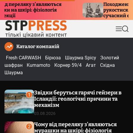
П
реляку з’являються
Походження тради
шкірі: фізіологія
рукостискання: іст
е
сучасний етикет
р
е
М
П
й
е
о
т
н
ш
Каталог компаній
и
ю
у
к
д
Fresh CARWASH
Бірюза
Шаурма Spicy
Золотий
о
шафран
Kumamoto
Корнер 59/4
Агат
Східна
в
Шаурма
м
і
Звідки беруться гарячі гейзери в
с
1
Ісландії: геологічні причини та
т
механізм
у
03.08.2026
Чому від переляку з’являються
2
мурашки на шкірі: фізіологія