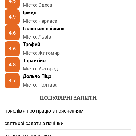
4.5
Місто: Одеса
Ірмед
4.9
Місто: Черкаси
Галицька свіжина
4.6
Місто: Львів
Трофей
4.6
Місто: Житомир
Тарантіно
4.8
Місто: Ужгород
Дольче Піца
4.7
Місто: Полтава
ПОПУЛЯРНІ ЗАПИТИ
прислів'я про працю з поясненням
святкові салати з печінки
як літають дикі гуси