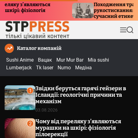
П
у з’являються
Походження традиції
 фізіологія
рукостискання: історія, 
е
сучасний етикет
р
е
М
П
й
е
о
т
н
ш
Каталог компаній
и
ю
у
к
д
Sushi Anime
Вацак
Mur Mur Bar
Mia sushi
о
Lumberjack
Tk laser
Numo
Медіна
в
м
Звідки беруться гарячі гейзери в
і
1
Ісландії: геологічні причини та
с
механізм
т
03.08.2026
у
Чому від переляку з’являються
2
мурашки на шкірі: фізіологія
пілоерекції