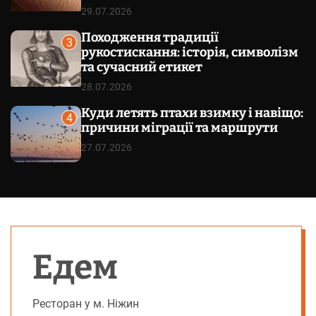
29.07.2026
Походження традиції
3
рукостискання: історія, символізм
та сучасний етикет
28.07.2026
Куди летять птахи взимку і навіщо:
4
причини міграції та маршрути
27.07.2026
Едем
Ресторан у м. Ніжин