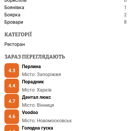
Бориспіль
6
Боянівка
1
Боярка
2
Бровари
8
КАТЕГОРІЇ
Ресторан
ЗАРАЗ ПЕРЕГЛЯДАЮТЬ
Перлина
4.3
Місто: Запоріжжя
Порадник
4.4
Місто: Харків
Дентал люкс
4.7
Місто: Вінниця
Voodoo
4.6
Місто: Новомосковськ
Голодна гуска