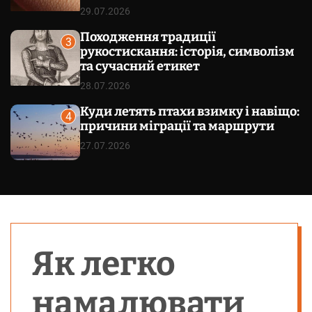
29.07.2026
Походження традиції
3
рукостискання: історія, символізм
та сучасний етикет
28.07.2026
Куди летять птахи взимку і навіщо:
4
причини міграції та маршрути
27.07.2026
Як легко
намалювати