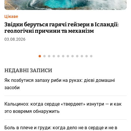
Цікаве
 Ісландії:
Чому від переляку з’являються 
м
шкірі: фізіологія пілоерекції
29.07.2026
НЕДАВНІ ЗАПИСИ
Як позбутися запаху риби на руках: дієві домашні
засоби
Кальциноз: когда сердце «твердеет» изнутри — и как
это вовремя обнаружить
Боль в плече и груди: когда дело не в сердце и не в