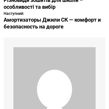
Різновиди зошитів для школи –
а
особливості та вибір
Наступний:
в
Амортизаторы Джили СК — комфорт и
і
безопасность на дороге
г
а
ц
і
я
з
а