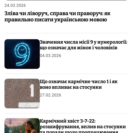
24.03.2026
Зліва чи ліворуч, справа чи праворуч: як
правильно писати українською мовою
Значення числа місії 9 у нумерології:
що означає для жінок і чоловіків
04.03.2026
Що означає кармічне число 1 і як
воно впливає на стосунки
27.02.2026
Кармічний хвіст 3-7-22:
розшифрування, вплив на стосунки
та поради щодо пропрацювання