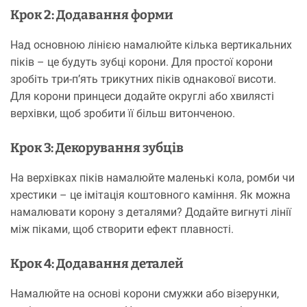
Крок 2: Додавання форми
Над основною лінією намалюйте кілька вертикальних
піків – це будуть зубці корони. Для простої корони
зробіть три-п’ять трикутних піків однакової висоти.
Для корони принцеси додайте округлі або хвилясті
верхівки, щоб зробити її більш витонченою.
Крок 3: Декорування зубців
На верхівках піків намалюйте маленькі кола, ромби чи
хрестики – це імітація коштовного каміння. Як можна
намалювати корону з деталями? Додайте вигнуті лінії
між піками, щоб створити ефект плавності.
Крок 4: Додавання деталей
Намалюйте на основі корони смужки або візерунки,