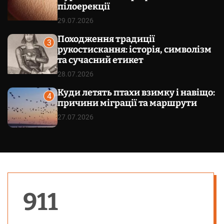
пілоерекції
29.07.2026
Походження традиції
3
рукостискання: історія, символізм
та сучасний етикет
28.07.2026
Куди летять птахи взимку і навіщо:
4
причини міграції та маршрути
27.07.2026
911