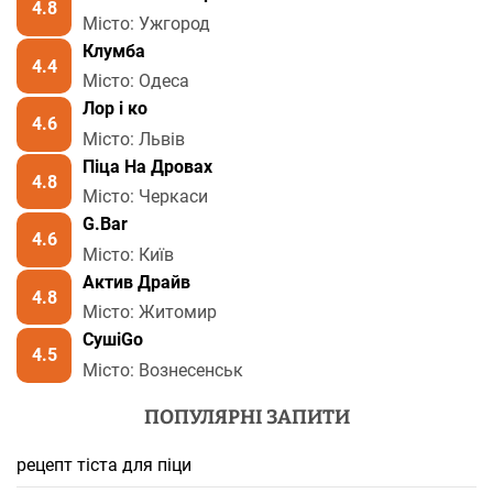
4.8
Місто: Ужгород
Клумба
4.4
Місто: Одеса
Лор і ко
4.6
Місто: Львів
Піца На Дровах
4.8
Місто: Черкаси
G.Bar
4.6
Місто: Київ
Актив Драйв
4.8
Місто: Житомир
СушіGo
4.5
Місто: Вознесенськ
ПОПУЛЯРНІ ЗАПИТИ
рецепт тіста для піци