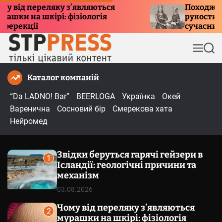
П
ід переляку з’являються
Походження 
и на шкірі: фізіологія
рукостискання
е
екції
сучасний ети
р
е
М
П
й
е
о
т
н
ш
Каталог компаній
и
ю
у
к
д
“Da LADNO! Bar”
BEERLOGA
Українка
Окей
о
Варенична
Сосновий бір
Смерекова хата
в
Нейромед
м
і
Звідки беруться гарячі гейзери в
с
1
Ісландії: геологічні причини та
т
механізм
у
03.08.2026
Чому від переляку з’являються
2
мурашки на шкірі: фізіологія