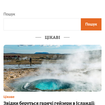
Пошук
Пошук
ЦІКАВІ
Цікаве
ї:
Чому від переляку з’являються мурашки 