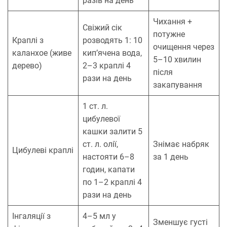
разів на день
Чихання +
Свіжий сік
потужне
Краплі з
розводять 1: 10
очищення через
каланхое (живе
кип’ячена вода,
5–10 хвилин
дерево)
2–3 краплі 4
після
рази на день
закапування
1 ст. л.
цибулевої
кашки залити 5
ст. л. олії,
Знімає набряк
Цибулеві краплі
настояти 6–8
за 1 день
годин, капати
по 1–2 краплі 4
рази на день
Інгаляції з
4–5 мл у
Зменшує густі