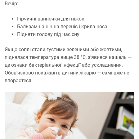
Вечір:
Гірчичні ванночки для ніжок.
Бальзам на ніч на переніс і крила носа.
Підняти голову під час сну.
Якщо соплі стали густими зеленими або жовтими,
піднялася температура вище 38 °С, з’явився кашель —
це ознаки бактеріальної інфекції або ускладнення.
Обов’язково покажівіть дитину лікарю — самі вже не
впораєтеся.