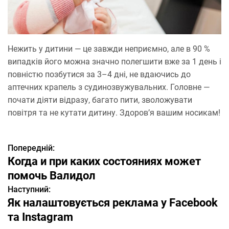
Нежить у дитини — це завжди неприємно, але в 90 %
випадків його можна значно полегшити вже за 1 день і
повністю позбутися за 3–4 дні, не вдаючись до
аптечних крапель з судинозвужувальних. Головне —
почати діяти відразу, багато пити, зволожувати
повітря та не кутати дитину. Здоров’я вашим носикам!
Попередній:
Н
Когда и при каких состояниях может
а
помочь Валидол
Наступний:
в
Як налаштовується реклама у Facebook
і
та Instagram