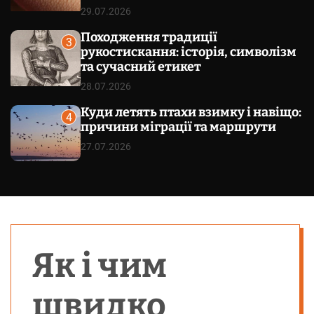
29.07.2026
Походження традиції
3
рукостискання: історія, символізм
та сучасний етикет
28.07.2026
Куди летять птахи взимку і навіщо:
4
причини міграції та маршрути
27.07.2026
Як і чим
швидко