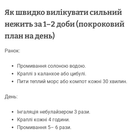
Як швидко вилікувати сильний
нежить за 1–2 доби (покроковий
план на день)
Ранок:
Промивання солоною водою.
Краплі з каланхое або цибулі.
Пити теплий морс або компот кожні 30 хвилин.
День:
Інгаляція небулайзером 3 рази.
Краплі кожні 4 години.
Промивання 5– 6 рази.