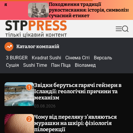
П
дження традиції
Куди летять
стискання: історія, символізм та
е
причини мі
сний етикет
р
е
М
П
й
е
о
т
н
ш
Каталог компаній
и
ю
у
к
д
3 BURGER
Kvadrat Sushi
Сінема Сіті
Версаль
о
Сушія
Sushi Time
Пан Піца
Віоламед
в
м
Звідки беруться гарячі гейзери в
і
1
Ісландії: геологічні причини та
с
механізм
т
03.08.2026
у
Чому від переляку з’являються
2
мурашки на шкірі: фізіологія
пілоерекції