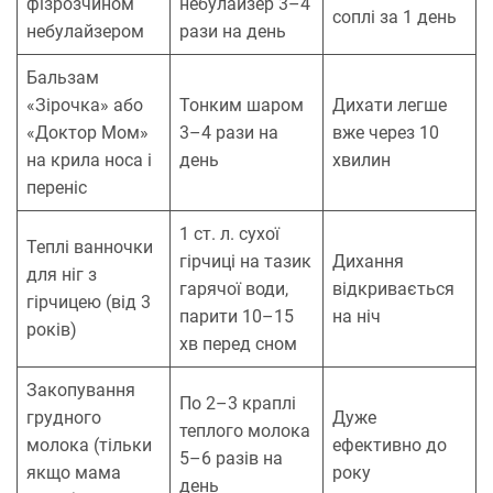
фізрозчином
небулайзер 3–4
соплі за 1 день
небулайзером
рази на день
Бальзам
«Зірочка» або
Тонким шаром
Дихати легше
«Доктор Мом»
3–4 рази на
вже через 10
на крила носа і
день
хвилин
переніс
1 ст. л. сухої
Теплі ванночки
гірчиці на тазик
Дихання
для ніг з
гарячої води,
відкривається
гірчицею (від 3
парити 10–15
на ніч
років)
хв перед сном
Закопування
По 2–3 краплі
грудного
Дуже
теплого молока
молока (тільки
ефективно до
5–6 разів на
якщо мама
року
день