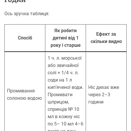
Ось зручна таблиця:
Як робити
Ефект за
Спосіб
дитині від 1
скільки видно
року і старше
1 ч. л. морської
або звичайної
солі + 1/4 ч. л.
соди на 1 л
кип’яченої води.
Ніс дихає вже
Промивання
Промивати
через 2–3
солоною водою
шприцом,
години
спринців № 10
мл в кожну ніс
по 5– 10 мл 4–6