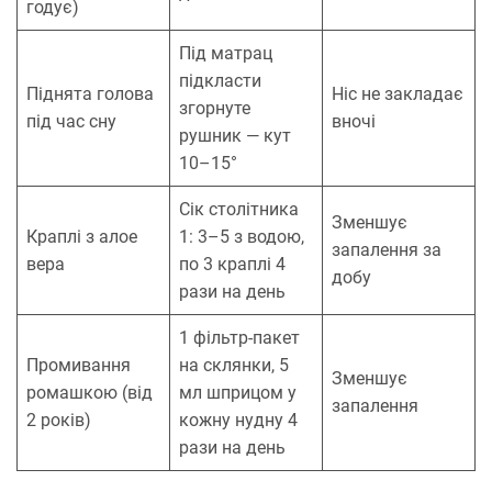
годує)
Під матрац
підкласти
Піднята голова
Ніс не закладає
згорнуте
під час сну
вночі
рушник — кут
10–15°
Сік столітника
Зменшує
Краплі з алое
1: 3–5 з водою,
запалення за
вера
по 3 краплі 4
добу
рази на день
1 фільтр-пакет
Промивання
на склянки, 5
Зменшує
ромашкою (від
мл шприцом у
запалення
2 років)
кожну нудну 4
рази на день