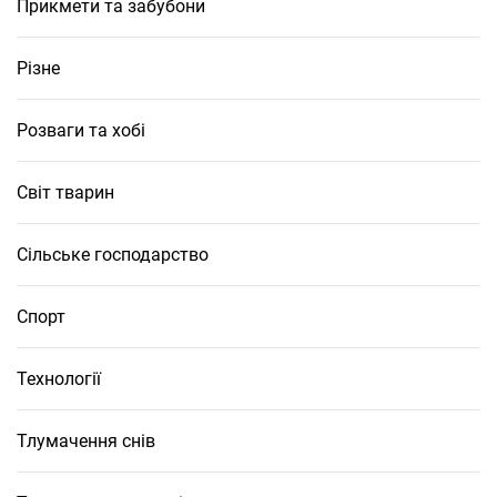
Прикмети та забубони
Різне
Розваги та хобі
Світ тварин
Сільське господарство
Спорт
Технології
Тлумачення снів