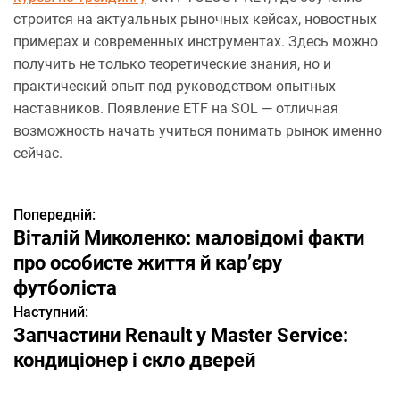
строится на актуальных рыночных кейсах, новостных
примерах и современных инструментах. Здесь можно
получить не только теоретические знания, но и
практический опыт под руководством опытных
наставников. Появление ETF на SOL — отличная
возможность начать учиться понимать рынок именно
сейчас.
Попередній:
Н
Віталій Миколенко: маловідомі факти
а
про особисте життя й кар’єру
футболіста
в
Наступний:
і
Запчастини Renault у Master Service:
кондиціонер і скло дверей
г