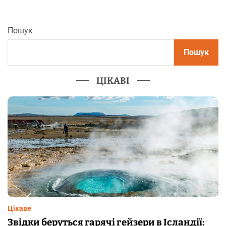
Пошук
Пошук
ЦІКАВІ
Цікаве
андії:
Чому від переляку з’являються мура