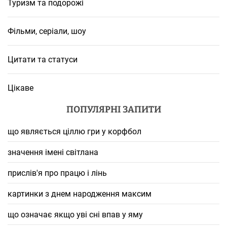
Туризм та подорожі
Фільми, серіали, шоу
Цитати та статуси
Цікаве
ПОПУЛЯРНІ ЗАПИТИ
що являється ціллю гри у корфбол
значення імені світлана
прислів'я про працю і лінь
картинки з днем народження максим
що означає якщо уві сні впав у яму