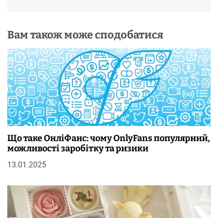
Вам також може сподобатися
Що таке ОнліФанс: чому OnlyFans популярний,
можливості заробітку та ризики
13.01.2025