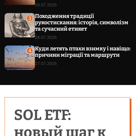
29.07.2026
Походження традиції
3
рукостискання: історія, символізм
та сучасний етикет
28.07.2026
Куди летять птахи взимку і навіщо:
4
причини міграції та маршрути
27.07.2026
SOL ETF:
новый шаг к