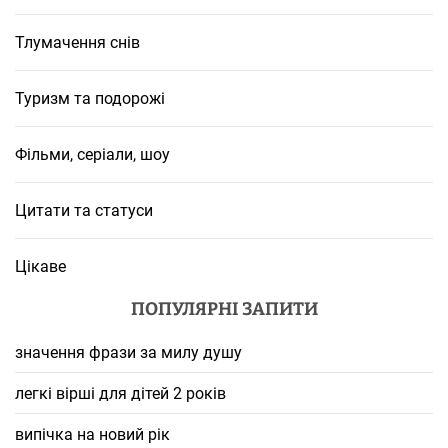
Тлумачення снів
Туризм та подорожі
Фільми, серіали, шоу
Цитати та статуси
Цікаве
ПОПУЛЯРНІ ЗАПИТИ
значення фрази за милу душу
легкі вірші для дітей 2 років
випічка на новий рік