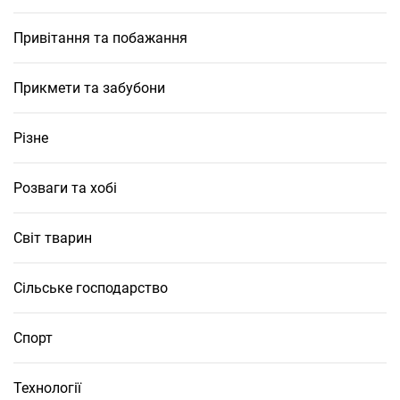
Привітання та побажання
Прикмети та забубони
Різне
Розваги та хобі
Світ тварин
Сільське господарство
Спорт
Технології