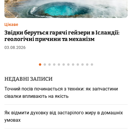
Цікаве
в Ісландії:
Чому від переляку з’являються
зм
шкірі: фізіологія пілоерекції
29.07.2026
НЕДАВНІ ЗАПИСИ
Точний посів починається з техніки: як запчастини
сівалки впливають на якість
Як відмити духовку від застарілого жиру в домашніх
умовах