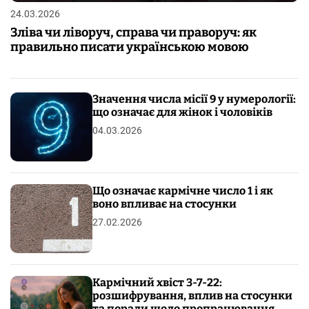
24.03.2026
Зліва чи ліворуч, справа чи праворуч: як
правильно писати українською мовою
Значення числа місії 9 у нумерології:
що означає для жінок і чоловіків
04.03.2026
Що означає кармічне число 1 і як
воно впливає на стосунки
27.02.2026
Кармічний хвіст 3-7-22:
розшифрування, вплив на стосунки
та поради щодо пропрацювання