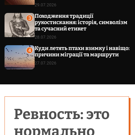
29.07.2026
Походження традиції
3
рукостискання: історія, символізм
та сучасний етикет
28.07.2026
Куди летять птахи взимку і навіщо:
4
причини міграції та маршрути
27.07.2026
Ревность: это
нормально