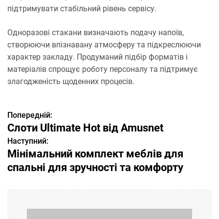
підтримувати стабільний рівень сервісу.
Одноразові стакани визначають подачу напоїв,
створюючи впізнавану атмосферу та підкреслюючи
характер закладу. Продуманий підбір форматів і
матеріалів спрощує роботу персоналу та підтримує
злагодженість щоденних процесів.
Попередній:
Н
Слоти Ultimate Hot від Amusnet
а
Наступний:
Мінімальний комплект меблів для
в
спальні для зручності та комфорту
і
г