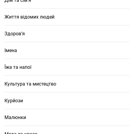
Дім та сім’я
Життя відомих людей
Здоров’я
Імена
Їжа та напої
Культура та мистецтво
Курйози
Малюнки