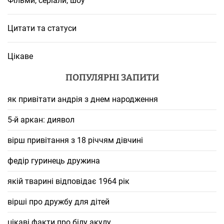
Фільми, серіали, шоу
Цитати та статуси
Цікаве
ПОПУЛЯРНІ ЗАПИТИ
як привітати андрія з днем народження
5-й аркан: диявол
вірш привітання з 18 річчям дівчині
федір гуринець дружина
якій тварині відповідає 1964 рік
вірші про дружбу для дітей
цікаві факти про білу акулу