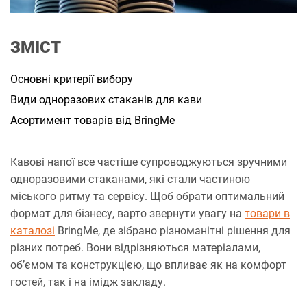
а
н
н
я
ЗМІСТ
Основні критерії вибору
Види одноразових стаканів для кави
Асортимент товарів від BringMe
Кавові напої все частіше супроводжуються зручними
одноразовими стаканами, які стали частиною
міського ритму та сервісу. Щоб обрати оптимальний
формат для бізнесу, варто звернути увагу на
товари в
каталозі
BringMe, де зібрано різноманітні рішення для
різних потреб. Вони відрізняються матеріалами,
об’ємом та конструкцією, що впливає як на комфорт
гостей, так і на імідж закладу.