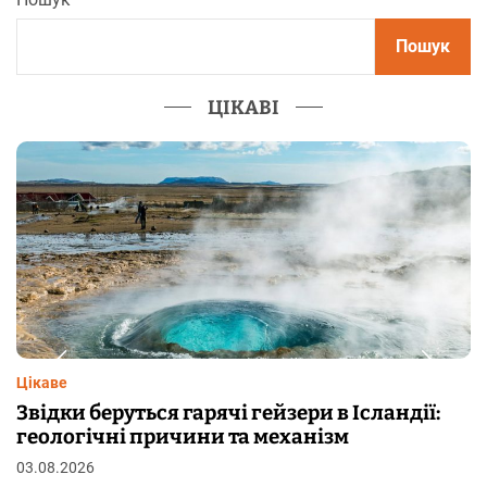
Пошук
ЦІКАВІ
Цікаве
ндії:
Чому від переляку з’являються мураш
шкірі: фізіологія пілоерекції
29.07.2026