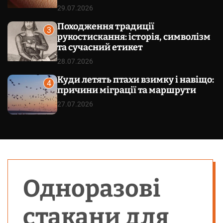
29.07.2026
Походження традиції
3
рукостискання: історія, символізм
та сучасний етикет
28.07.2026
Куди летять птахи взимку і навіщо:
4
причини міграції та маршрути
27.07.2026
Одноразові
стакани для