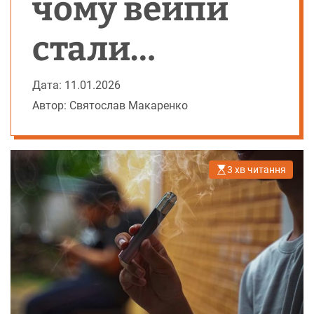
чому вейпи
стали
ідеальним
Дата: 11.01.2026
Автор: Святослав Макаренко
супутником
життя на
3 хв читання
О
р
і
швидкості
є
н
т
о
в
н
и
й
ч
а
с
ч