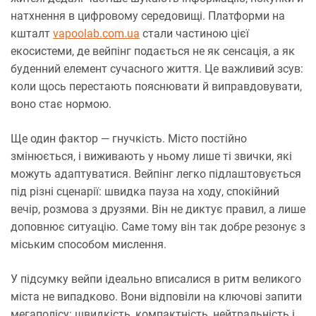
натхнення в цифровому середовищі. Платформи на
кшталт
vapoolab.com.ua
стали частиною цієї
екосистеми, де вейпінг подається не як сенсація, а як
буденний елемент сучасного життя. Це важливий зсув:
коли щось перестають пояснювати й виправдовувати,
воно стає нормою.
Ще один фактор — гнучкість. Місто постійно
змінюється, і виживають у ньому лише ті звички, які
можуть адаптуватися. Вейпінг легко підлаштовується
під різні сценарії: швидка пауза на ходу, спокійний
вечір, розмова з друзями. Він не диктує правил, а лише
доповнює ситуацію. Саме тому він так добре резонує з
міським способом мислення.
У підсумку вейпи ідеально вписалися в ритм великого
міста не випадково. Вони відповіли на ключові запити
мегаполісу: швидкість, компактність, нейтральність і