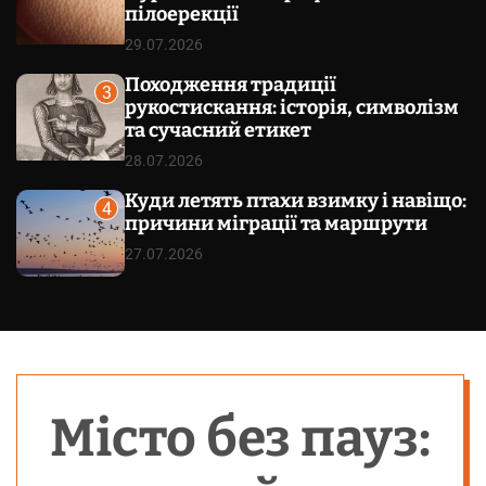
пілоерекції
29.07.2026
Походження традиції
3
рукостискання: історія, символізм
та сучасний етикет
28.07.2026
Куди летять птахи взимку і навіщо:
4
причини міграції та маршрути
27.07.2026
Місто без пауз: