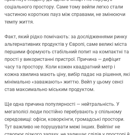
соціального простору. Саме тому вейпи легко стали
частиною коротких пауз між справами, не змінюючи
темпу життя.
Факт, який рідко помічають: за дослідженнями ринку
альтернативних продуктів у Європі, саме великі міста
першими формують стабільний попит на компактні та
прості у використанні пристрої. Причина — дефіцит
часу та простору. Коли кожен квадратний метр і
кожна хвилина мають ціну, вибір падає на рішення, які
мінімально «заважають» життю. Вейп у цьому сенсі
став максимально міським продуктом.
Ще одна причина популярності — нейтральність. У
мегаполісі люди постійно перебувають у спільному
середовищі: офіси, коворкінги, громадські простори.
Тут важливо не порушувати межі інших. Вейпінг не
створює різкого запаху, не залишає слідів у просторі й