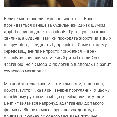
и
т
а
н
н
Велике місто ніколи не сповільнюється. Воно
я
прокидається раніше за будильники, дихає шумом
доріг і засинає далеко за північ. Тут цінується кожна
хвилина, а будь-які звички проходять жорсткий відбір
на зручність, швидкість і доречність. Саме в такому
середовищі вейпи не просто прижилися — вони
органічно вписалися в міський ритм і стали його
частиною. Не як мода, а як логічна відповідь на запит
сучасного мегаполіса.
Міський житель живе між точками: дім, транспорт,
робота, зустрічі, кав’ярні, вечірні прогулянки. У цьому
постійному русі немає місця громіздким ритуалам.
Вейпінг виявився напрочуд адаптивним до такого
формату. Він не вимагає зупинки «надовго», не
прив’язує людину до одного місця і не порушує