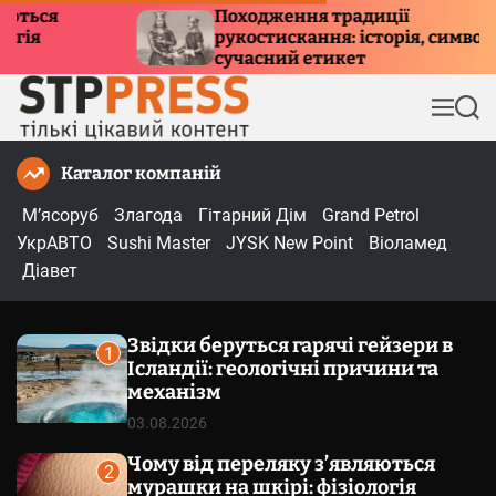
П
Походження традиції
Ку
рукостискання: історія, символізм та
е
пр
сучасний етикет
р
е
М
П
й
е
о
т
н
ш
Каталог компаній
и
ю
у
к
д
М’ясоруб
Злагода
Гітарний Дім
Grand Petrol
о
УкрАВТО
Sushi Master
JYSK New Point
Віоламед
в
Діавет
м
і
Звідки беруться гарячі гейзери в
с
1
Ісландії: геологічні причини та
т
механізм
у
03.08.2026
Чому від переляку з’являються
2
мурашки на шкірі: фізіологія