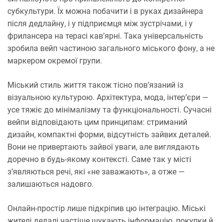
субкультури. Їх можна побачити і в руках дизайнера
після дедлайну, і у підприємця між зустрічами, і у
фрилансера на терасі кав’ярні. Така універсальність
зробила вейп частиною загального міського фону, а не
маркером окремої групи.
Міський стиль життя також тісно пов’язаний із
візуальною культурою. Архітектура, мода, інтер’єри —
усе тяжіє до мінімалізму та функціональності. Сучасні
вейпи відповідають цим принципам: стриманий
дизайн, компактні форми, відсутність зайвих деталей.
Вони не привертають зайвої уваги, але виглядають
доречно в будь-якому контексті. Саме так у місті
з’являються речі, які «не заважають», а отже —
залишаються надовго.
Онлайн-простір лише підкріпив цю інтеграцію. Міські
жителі дедалі частіше шукають інформацію, покупки й