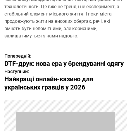
технологічність. Це вже не тренд і не експеримент, а
стабільний елемент міського життя. І поки міста
продовжують жити на високих обертах, речі, які
вміють бути непомітними, але корисними,
залишатимуться з нами надовго.
Попередній:
Н
DTF-друк: нова ера у брендуванні одягу
а
Наступний:
Найкращі онлайн-казино для
в
українських гравців у 2026
і
г
а