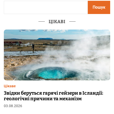
Пошук
ЦІКАВІ
Цікаве
ейзери в Ісландії:
Чому від переляку з’явл
механізм
шкірі: фізіологія пілоерек
29.07.2026