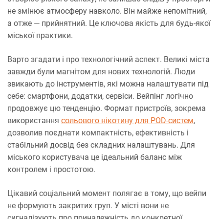
не змінює атмосферу навколо. Він майже непомітний,
а отже — прийнятний. Це ключова якість для будь-якої
міської практики.
Варто згадати і про технологічний аспект. Великі міста
завжди були магнітом для нових технологій. Люди
звикають до інструментів, які можна налаштувати під
себе: смартфони, додатки, сервіси. Вейпінг логічно
продовжує цю тенденцію. Формат пристроїв, зокрема
використання
сольового нікотину для POD-систем
,
дозволив поєднати компактність, ефективність і
стабільний досвід без складних налаштувань. Для
міського користувача це ідеальний баланс між
контролем і простотою.
Цікавий соціальний момент полягає в тому, що вейпи
не формують закритих груп. У місті вони не
сигналізують про приналежність до конкретної