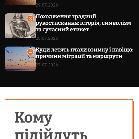
29.07.2026
Походження традиції
3
рукостискання: історія, символізм
та сучасний етикет
28.07.2026
Куди летять птахи взимку і навіщо:
4
причини міграції та маршрути
27.07.2026
Кому
підійдуть