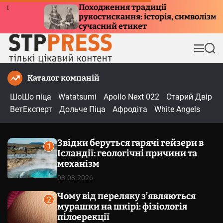
П
одження традиції
Куди летять
стискання: історія, символізм та
е
причини мі
асний етикет
р
е
М
П
й
е
о
т
н
ш
Каталог компаній
и
ю
у
к
д
ШоШо піца
Watatsumi
Apollo Next 022
Старий Двір
о
ВетЕксперт
Дольче Піца
Афродіта
White Angels
в
м
Звідки беруться гарячі гейзери в
і
1
Ісландії: геологічні причини та
с
механізм
т
03.08.2026
у
Чому від переляку з’являються
2
мурашки на шкірі: фізіологія
пілоерекції