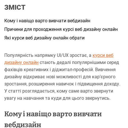
а
ЗМІСТ
н
н
я
Кому і навіщо варто вивчати вебдизайн
Причини для проходження курсі веб дизайну онлайн
Які курси веб дизайну онлайн обрати
Популярність напрямку UI/UX зростає, а
курси веб
дизайну онлайн
стають дедалі популярнішими серед
фахівців креативних і діджитал-професій. Вивчення
дизайну відкриває нові можливості для кар’єрного
зростання, розширення навичок і підвищення доходу.
У статті розглядається, кому саме варто звернути
увагу на навчання та куди для цього звернутись.
Кому і навіщо варто вивчати
вебдизайн