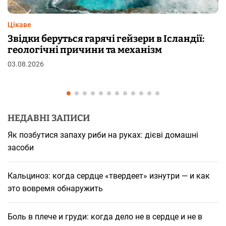
Цікаве
ї:
Чому від переляку з’являються мурашки
шкірі: фізіологія пілоерекції
29.07.2026
НЕДАВНІ ЗАПИСИ
Як позбутися запаху риби на руках: дієві домашні
засоби
Кальциноз: когда сердце «твердеет» изнутри — и как
это вовремя обнаружить
Боль в плече и груди: когда дело не в сердце и не в