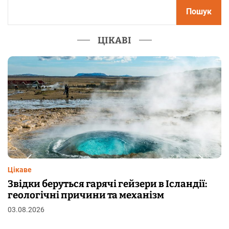
Пошук
ЦІКАВІ
Цікаве
Чому від переляку з’являються мурашки на
шкірі: фізіологія пілоерекції
29.07.2026