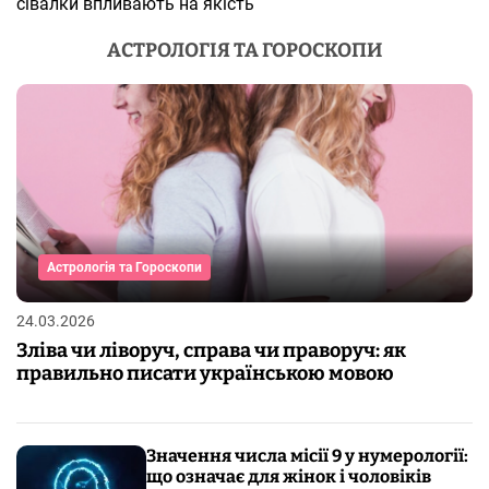
сівалки впливають на якість
АСТРОЛОГІЯ ТА ГОРОСКОПИ
Астрологія та Гороскопи
24.03.2026
Зліва чи ліворуч, справа чи праворуч: як
правильно писати українською мовою
Значення числа місії 9 у нумерології:
що означає для жінок і чоловіків