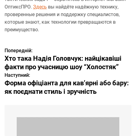
ОптиксПРО.
Здесь
вы найдёте надёжную технику,
проверенные решения и поддержку специалистов,
которые знают, как технологии превращаются в
преимущество.
Попередній:
Н
Хто така Надія Головчук: найцікавіші
а
факти про учасницю шоу “Холостяк”
Наступний:
в
Форма офіціанта для кав’ярні або бару:
і
як поєднати стиль і зручність
г
а
ц