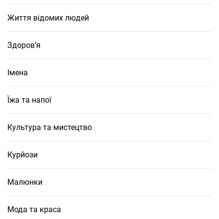
Життя відомих людей
Здоров’я
Імена
Їжа та напої
Культура та мистецтво
Курйози
Малюнки
Мода та краса