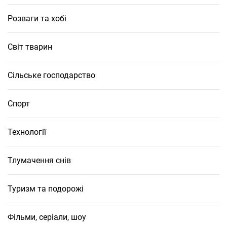
Розваги та хобі
Світ тварин
Сільське господарство
Спорт
Технології
Тлумачення снів
Туризм та подорожі
Фільми, серіали, шоу