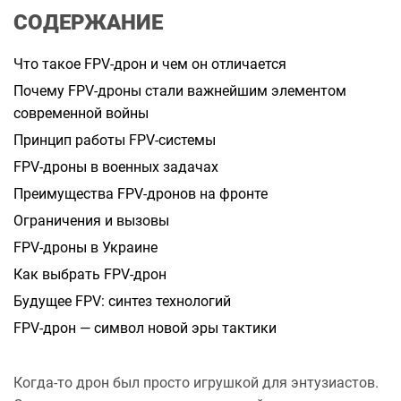
а
СОДЕРЖАНИЕ
н
н
я
Что такое FPV-дрон и чем он отличается
Почему FPV-дроны стали важнейшим элементом
современной войны
Принцип работы FPV-системы
FPV-дроны в военных задачах
Преимущества FPV-дронов на фронте
Ограничения и вызовы
FPV-дроны в Украине
Как выбрать FPV-дрон
Будущее FPV: синтез технологий
FPV-дрон — символ новой эры тактики
Когда-то дрон был просто игрушкой для энтузиастов.