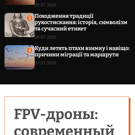
29.07.2026
Походження традиції
3
рукостискання: історія, символізм
та сучасний етикет
28.07.2026
Куди летять птахи взимку і навіщо:
4
причини міграції та маршрути
27.07.2026
FPV-дроны:
современный