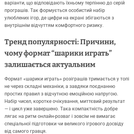
варіанти, що відповідають їхньому терпінню до серій
програшів. Так формується особистий набір
улюблених ігор, де цифри на екрані збігаються з
внутрішнім відчуттям комфортного ризику.
Тренд популярності: Причини,
чому формат “шарики играть”
залишається актуальним
Формат «шарики играть» розіграшів тримається у топі
не через складні механіки, а завдяки поєднанню
простих правил з відчутною емоційною напругою.
Набір чисел, коротке очікування, миттєвий результат
— і цикл уже завершено. Така компактність добре
лягає на ритм онлайн-розваг і зовсім не вимагає
спеціальної підготовки чи великого ігрового досвіду
від самого гравця.