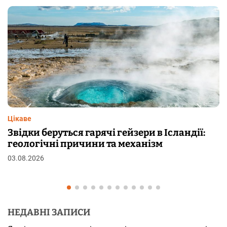
Цікаве
ї:
Чому від переляку з’являються мурашки
шкірі: фізіологія пілоерекції
29.07.2026
НЕДАВНІ ЗАПИСИ