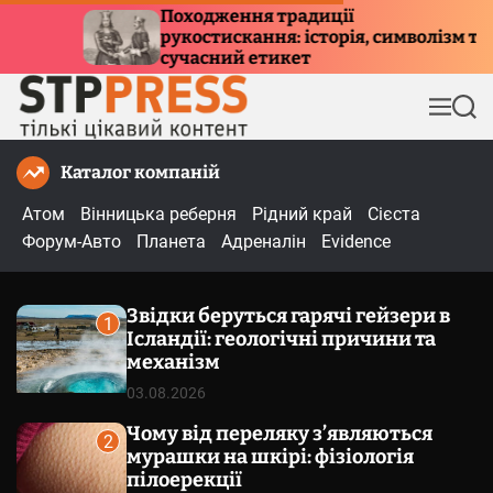
П
дження традиції
Куди летять
стискання: історія, символізм та
е
причини мі
сний етикет
р
е
М
П
й
е
о
т
н
ш
Каталог компаній
и
ю
у
к
д
Атом
Вінницька реберня
Рідний край
Сієста
о
Форум-Авто
Планета
Адреналін
Evidence
в
м
Звідки беруться гарячі гейзери в
і
1
Ісландії: геологічні причини та
с
механізм
т
03.08.2026
у
Чому від переляку з’являються
2
мурашки на шкірі: фізіологія
пілоерекції