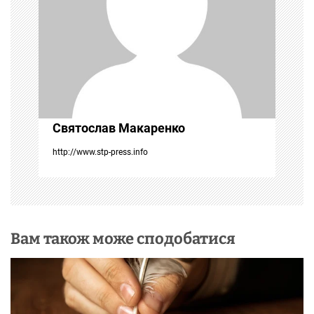
з
а
п
и
с
Святослав Макаренко
і
http://www.stp-press.info
в
Вам також може сподобатися