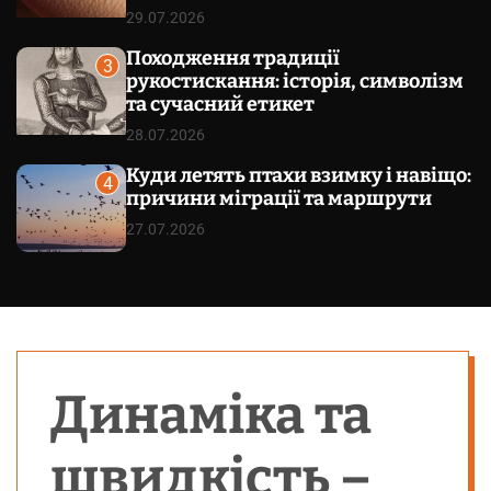
29.07.2026
Походження традиції
3
рукостискання: історія, символізм
та сучасний етикет
28.07.2026
Куди летять птахи взимку і навіщо:
4
причини міграції та маршрути
27.07.2026
Динаміка та
швидкість –