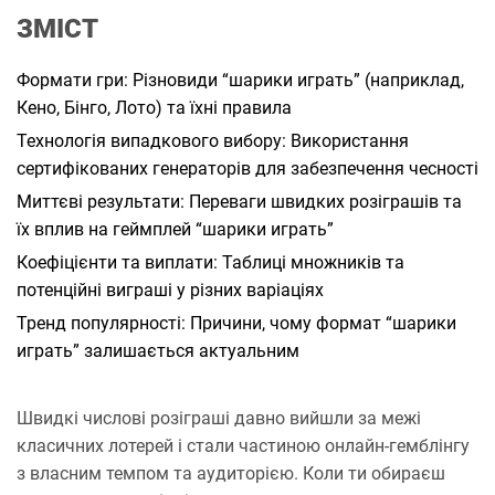
а
ЗМІСТ
н
н
я
Формати гри: Різновиди “шарики играть” (наприклад,
Кено, Бінго, Лото) та їхні правила
Технологія випадкового вибору: Використання
сертифікованих генераторів для забезпечення чесності
Миттєві результати: Переваги швидких розіграшів та
їх вплив на геймплей “шарики играть”
Коефіцієнти та виплати: Таблиці множників та
потенційні виграші у різних варіаціях
Тренд популярності: Причини, чому формат “шарики
играть” залишається актуальним
Швидкі числові розіграші давно вийшли за межі
класичних лотерей і стали частиною онлайн-гемблінгу
з власним темпом та аудиторією. Коли ти обираєш