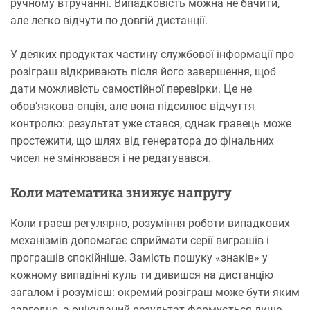
ручному втручанні. Випадковість можна не бачити,
але легко відчути по довгій дистанції.
У деяких продуктах частину службової інформації про
розіграш відкривають після його завершення, щоб
дати можливість самостійної перевірки. Це не
обов’язкова опція, але вона підсилює відчуття
контролю: результат уже стався, однак гравець може
простежити, що шлях від генератора до фінальних
чисел не змінювався і не редагувався.
Коли математика знижує напругу
Коли граєш регулярно, розуміння роботи випадкових
механізмів допомагає сприймати серії виграшів і
програшів спокійніше. Замість пошуку «знаків» у
кожному випадінні куль ти дивишся на дистанцію
загалом і розумієш: окремий розіграш може бути яким
завгодно, а очікуваний результат формується лише