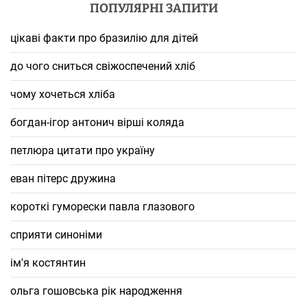
ПОПУЛЯРНІ ЗАПИТИ
цікаві факти про бразилію для дітей
до чого сниться свіжоспечений хліб
чому хочеться хліба
богдан-ігор антонич вірші коляда
петлюра цитати про україну
еван пітерс дружина
короткі гуморески павла глазового
сприяти синоніми
ім'я костянтин
ольга гошовська рік народження