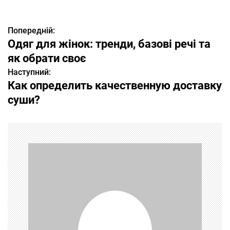
Попередній:
Н
Одяг для жінок: тренди, базові речі та
а
як обрати своє
Наступний:
в
Как определить качественную доставку
і
суши?
г
а
ц
і
я