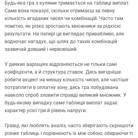
Будь-яка гра з кулями тримається на таблиці виплат.
Саме вона показує, скільки отримаєш за певну
кількість вгаданих чисел чи комбінацій. Часто там
помітно, як різко зростають множники за рідкісні
результати. На папері це виглядає привабливо, але
водночас нагадує, що шлях до таких комбінацій
зазвичай довший і нервовіший.
У деяких варіаціях відрізняються не тільки самі
коефіцієнти, а й структура ставок. Десь вигідніше
робити акцент на меншу кількість чисел, але частіше
потрапляти в оплатну зону, десь гра побудована
навколо спроб зловити справді великий множник. У
будь-якому випадку саме таблиця виплат задає
характер усієї гри й рівень напруги.
Гравці, які люблять аналіз, часто зберігають скріншоти
різних таблиць і порівнюють їх між собою, обираючи ті