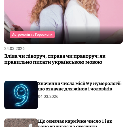
Астрологія та Гороскопи
24.03.2026
Зліва чи ліворуч, справа чи праворуч: як
правильно писати українською мовою
Значення числа місії 9 у нумерології:
що означає для жінок і чоловіків
04.03.2026
Що означає кармічне число 1 і як
воно впливає на стосунки