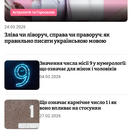
Астрологія та Гороскопи
24.03.2026
Зліва чи ліворуч, справа чи праворуч: як
правильно писати українською мовою
Значення числа місії 9 у нумерології:
що означає для жінок і чоловіків
04.03.2026
Що означає кармічне число 1 і як
воно впливає на стосунки
27.02.2026