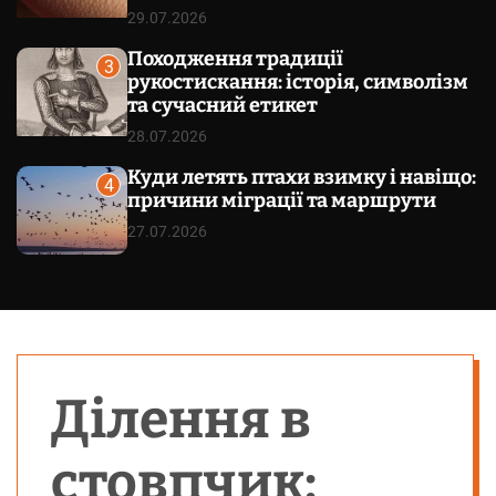
29.07.2026
Походження традиції
3
рукостискання: історія, символізм
та сучасний етикет
28.07.2026
Куди летять птахи взимку і навіщо:
4
причини міграції та маршрути
27.07.2026
Ділення в
стовпчик: