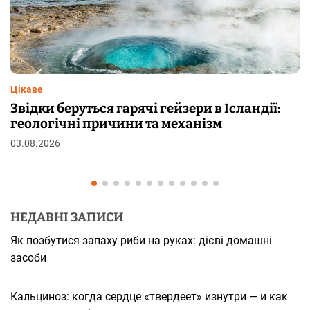
Цікаве
Чому від переляку з’являються мурашки н
шкірі: фізіологія пілоерекції
29.07.2026
НЕДАВНІ ЗАПИСИ
Як позбутися запаху риби на руках: дієві домашні
засоби
Кальциноз: когда сердце «твердеет» изнутри — и как