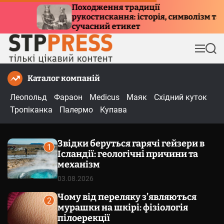
П
ження традиції
Куди летять п
искання: історія, символізм та
е
причини мігр
ний етикет
р
е
М
П
й
е
о
т
н
ш
Каталог компаній
и
ю
у
к
д
Леопольд
Фараон
Medicus
Маяк
Східний куток
о
Тропіканка
Палермо
Купава
в
м
Звідки беруться гарячі гейзери в
і
1
Ісландії: геологічні причини та
с
механізм
т
03.08.2026
у
Чому від переляку з’являються
2
мурашки на шкірі: фізіологія
пілоерекції