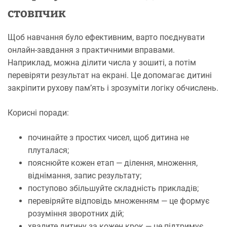
стовпчик
Щоб навчання було ефективним, варто поєднувати
онлайн-завдання з практичними вправами.
Наприклад, можна ділити числа у зошиті, а потім
перевіряти результат на екрані. Це допомагає дитині
закріпити рухову пам’ять і зрозуміти логіку обчислень.
Корисні поради:
починайте з простих чисел, щоб дитина не
плуталася;
пояснюйте кожен етап — ділення, множення,
віднімання, запис результату;
поступово збільшуйте складність прикладів;
перевіряйте відповідь множенням — це формує
розуміння зворотних дій;
хвалите дитину за кожен крок — це підтримує