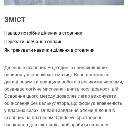
а
н
н
я
ЗМІСТ
Навіщо потрібне ділення в стовпчик
Переваги навчання онлайн
Як тренувати навички ділення в стовпчик
Ділення в стовпчик — це один із найважливіших
навичок у шкільній математиці. Воно допомагає
дитині розуміти принципи роботи з великими числами,
розвиває логічне мислення і вчить послідовності дій.
Освоєння цього методу дозволяє легко виконувати
обчислення без калькулятора, що формує впевненість
у власних силах. Онлайн-завдання з теми ділення в
стовпчик на платформі Childdevelop створені
спеціально для школярів, щоб зробити навчання