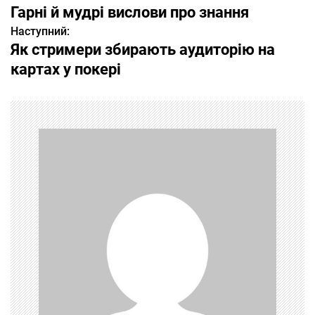
Гарні й мудрі вислови про знання
а
Наступний:
Як стримери збирають аудиторію на
в
картах у покері
і
г
а
ц
і
я
з
а