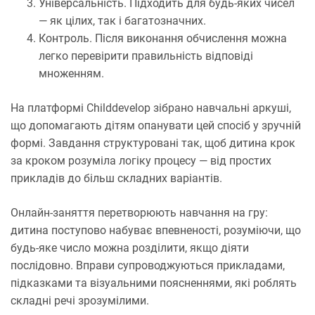
Універсальність. Підходить для будь-яких чисел
— як цілих, так і багатозначних.
Контроль. Після виконання обчислення можна
легко перевірити правильність відповіді
множенням.
На платформі Childdevelop зібрано навчальні аркуші,
що допомагають дітям опанувати цей спосіб у зручній
формі. Завдання структуровані так, щоб дитина крок
за кроком розуміла логіку процесу — від простих
прикладів до більш складних варіантів.
Онлайн-заняття перетворюють навчання на гру:
дитина поступово набуває впевненості, розуміючи, що
будь-яке число можна розділити, якщо діяти
послідовно. Вправи супроводжуються прикладами,
підказками та візуальними поясненнями, які роблять
складні речі зрозумілими.