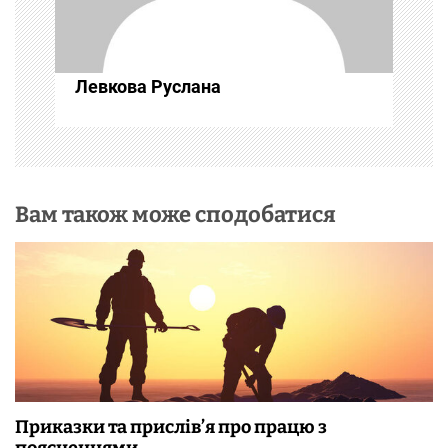
п
и
Левкова Руслана
с
і
в
Вам також може сподобатися
Приказки та прислів’я про працю з
поясненнями