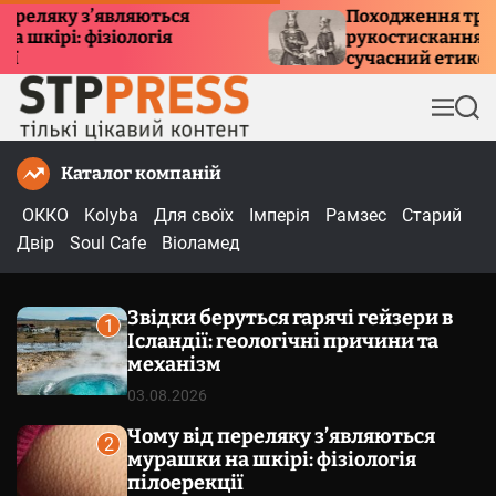
П
ку з’являються
Походження традиції
: фізіологія
рукостискання: історія,
е
сучасний етикет
р
е
М
П
й
е
о
т
н
ш
Каталог компаній
и
ю
у
к
д
ОККО
Kolyba
Для своїх
Імперія
Рамзес
Старий
о
Двір
Soul Cafe
Віоламед
в
м
Звідки беруться гарячі гейзери в
і
1
Ісландії: геологічні причини та
с
механізм
т
03.08.2026
у
Чому від переляку з’являються
2
мурашки на шкірі: фізіологія
пілоерекції