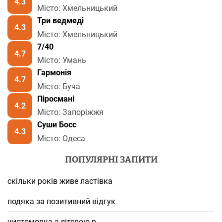
4.3
Місто: Хмельницький
Три ведмеді
4.3
Місто: Хмельницький
7/40
4.7
Місто: Умань
Гармонія
4.7
Місто: Буча
Піросмані
4.2
Місто: Запоріжжя
Суши Босс
4.3
Місто: Одеса
ПОПУЛЯРНІ ЗАПИТИ
скільки років живе ластівка
подяка за позитивний відгук
чистомовка з літерою р