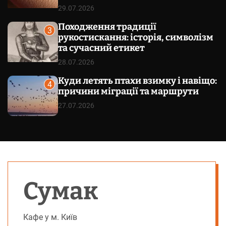
29.07.2026
Походження традиції
3
рукостискання: історія, символізм
та сучасний етикет
28.07.2026
Куди летять птахи взимку і навіщо:
4
причини міграції та маршрути
27.07.2026
Сумак
Кафе у м. Київ