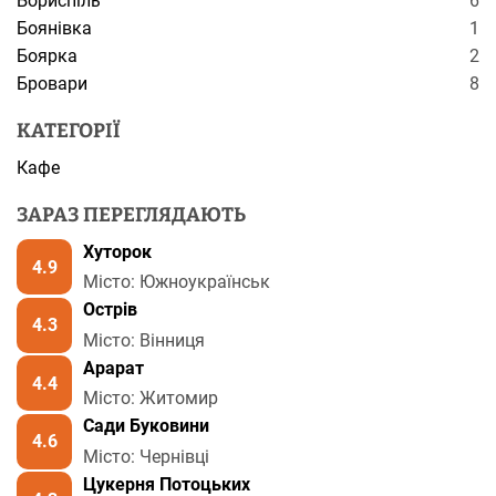
Бориспіль
6
Боянівка
1
Боярка
2
Бровари
8
КАТЕГОРІЇ
Кафе
ЗАРАЗ ПЕРЕГЛЯДАЮТЬ
Хуторок
4.9
Місто: Южноукраїнськ
Острів
4.3
Місто: Вінниця
Арарат
4.4
Місто: Житомир
Сади Буковини
4.6
Місто: Чернівці
Цукерня Потоцьких