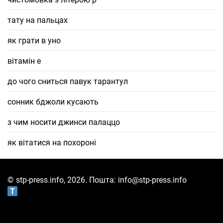
тату на пальцах
як грати в уно
вітамін е
до чого сниться павук тарантул
сонник бджоли кусають
з чим носити джинси палаццо
як вітатися на похороні
© stp-press.info, 2026. Пошта: info@stp-press.info