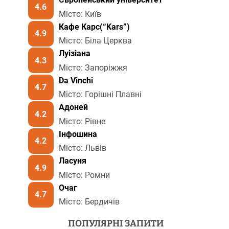
4.6
Місто: Київ
Кафе Карс(“Kars”)
4.9
Місто: Біла Церква
Луізіана
4.3
Місто: Запоріжжя
Da Vinchi
4.7
Місто: Горішні Плавні
Адоней
4.2
Місто: Рівне
Інфошина
4.2
Місто: Львів
Ласуня
4.9
Місто: Ромни
Очаг
4.7
Місто: Бердичів
ПОПУЛЯРНІ ЗАПИТИ