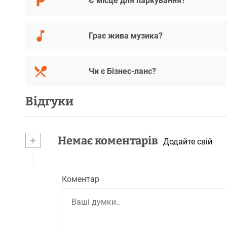
Є місце для паркування?
Грає жива музика?
Чи є Бізнес-ланс?
Відгуки
+
Немає коментарів
Додайте свій
Коментар