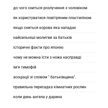
до чого сниться розлучення з чоловіком
як користуватися повітряним пластиліном
якщо сниться корова яка нападає
найсильніші молитви за батьків
історичні факти про японію
чому не можна їсти з ножа насправді
ім'я тимофій
асоціації зі словом " батьківщина".
правильна пересадка кімнатних рослин
коли день ангела у дарина