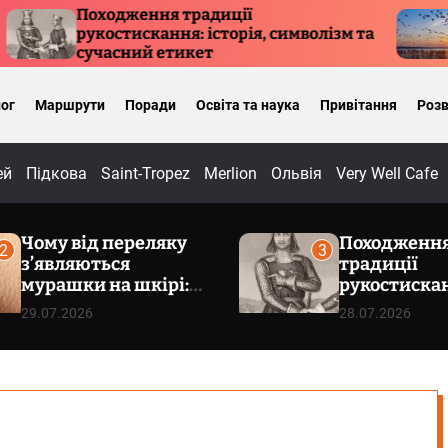
Походження традиції
Куди л
рукостискання: історія, символізм та
причи
сучасний етикет
ог
Маршрути
Поради
Освіта та наука
Привітання
Розв
ей
Підкова
Saint-Tropez
Merlion
Ольвія
Very Well Cafe
Чому від переляку
Походженн
2
3
з’являються
традиції
мурашки на шкірі:
рукостиска
фізіологія
історія, сим
29.07.2026
28.07.2026
пілоерекції
сучасний е