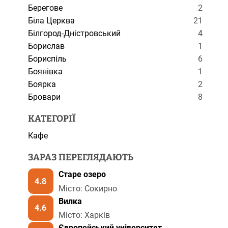
Берегове
2
Біла Церква
21
Білгород-Дністровський
4
Борислав
1
Бориспіль
6
Боянівка
1
Боярка
2
Бровари
8
КАТЕГОРІЇ
Кафе
ЗАРАЗ ПЕРЕГЛЯДАЮТЬ
Старе озеро
4.8
Місто: Сокирно
Вилка
4.6
Місто: Харків
Європейський університет