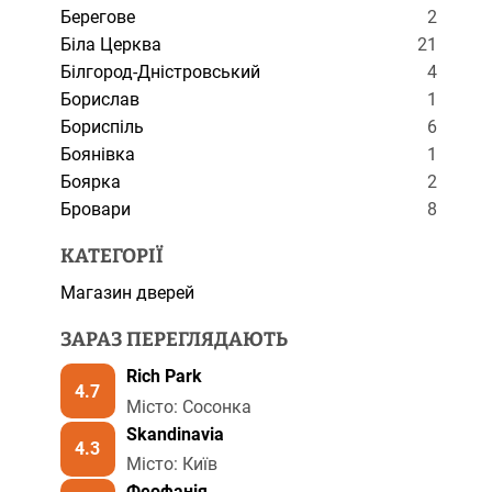
Берегове
2
Біла Церква
21
Білгород-Дністровський
4
Борислав
1
Бориспіль
6
Боянівка
1
Боярка
2
Бровари
8
КАТЕГОРІЇ
Магазин дверей
ЗАРАЗ ПЕРЕГЛЯДАЮТЬ
Rich Park
4.7
Місто: Сосонка
Skandinavia
4.3
Місто: Київ
Феофанія