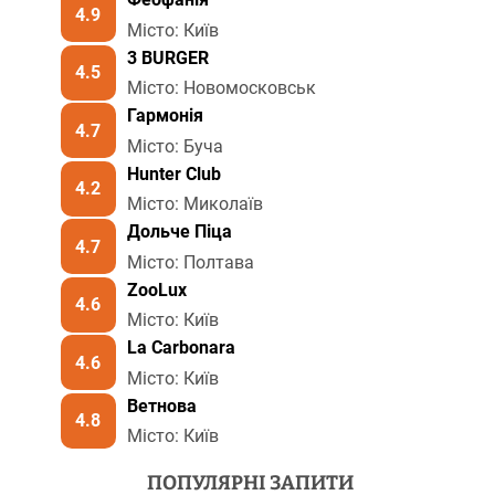
4.9
Місто: Київ
3 BURGER
4.5
Місто: Новомосковськ
Гармонія
4.7
Місто: Буча
Hunter Club
4.2
Місто: Миколаїв
Дольче Піца
4.7
Місто: Полтава
ZooLux
4.6
Місто: Київ
La Carbonara
4.6
Місто: Київ
Ветнова
4.8
Місто: Київ
ПОПУЛЯРНІ ЗАПИТИ