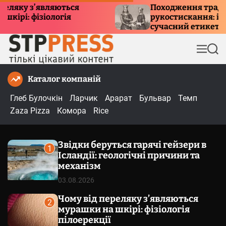
П
 з’являються
Походження традиції
 фізіологія
рукостискання: історія, 
е
сучасний етикет
р
е
М
П
й
е
о
т
н
ш
Каталог компаній
и
ю
у
к
д
Глеб Булочкін
Ларчик
Арарат
Бульвар
Темп
о
Zaza Pizza
Комора
Rice
в
м
Звідки беруться гарячі гейзери в
і
1
Ісландії: геологічні причини та
с
механізм
т
03.08.2026
у
Чому від переляку з’являються
2
мурашки на шкірі: фізіологія
пілоерекції