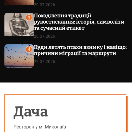
29.07.2026
Походження традиції
3
рукостискання: історія, символізм
та сучасний етикет
28.07.2026
Куди летять птахи взимку і навіщо:
4
причини міграції та маршрути
27.07.2026
Дача
Ресторан у м. Миколаїв