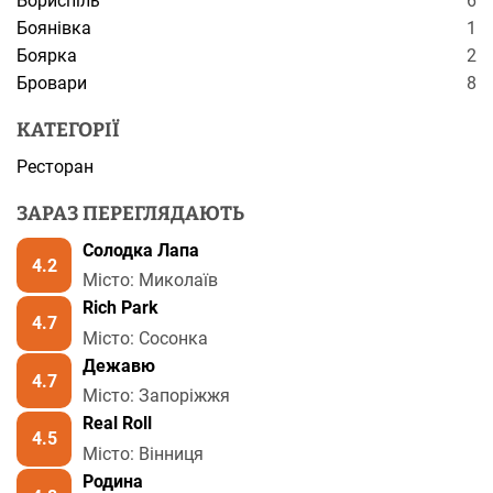
Бориспіль
6
Боянівка
1
Боярка
2
Бровари
8
КАТЕГОРІЇ
Ресторан
ЗАРАЗ ПЕРЕГЛЯДАЮТЬ
Солодка Лапа
4.2
Місто: Миколаїв
Rich Park
4.7
Місто: Сосонка
Дежавю
4.7
Місто: Запоріжжя
Real Roll
4.5
Місто: Вінниця
Родина