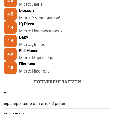
4.8
Місто: Львів
Dioscuri
4.5
Місто: Хмельницький
IQ Pizza
4.4
Місто: Новомосковськ
Баку
4.4
Місто: Дніпро
Full House
4.9
Місто: Марганець
Пікнічок
4.8
Місто: Нікополь
ПОПУЛЯРНІ ЗАПИТИ
с
вірш про кицю для дітей 3 років
колір успіху.