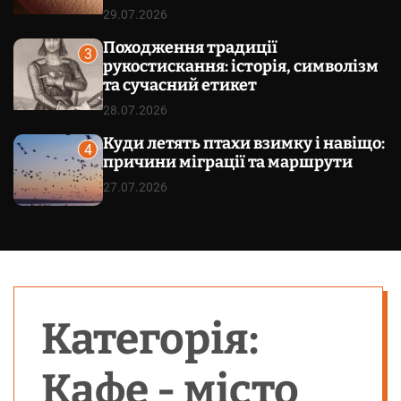
29.07.2026
Походження традиції
3
рукостискання: історія, символізм
та сучасний етикет
28.07.2026
Куди летять птахи взимку і навіщо:
4
причини міграції та маршрути
27.07.2026
Категорія:
Кафе - місто