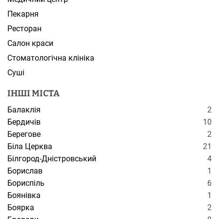
Пекарня
Ресторан
Салон краси
Стоматологічна клініка
Суші
ІНШІ МІСТА
Балаклія
2
Бердичів
10
Берегове
2
Біла Церква
21
Білгород-Дністровський
4
Борислав
1
Бориспіль
6
Боянівка
1
Боярка
2