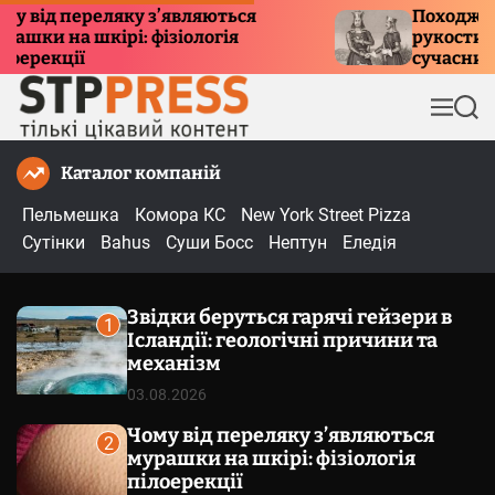
П
ід переляку з’являються
Походження 
и на шкірі: фізіологія
рукостискання
е
екції
сучасний ети
р
е
М
П
й
е
о
т
н
ш
Каталог компаній
и
ю
у
к
д
Пельмешка
Комора КС
New York Street Pizza
о
Сутінки
Bahus
Суши Босс
Нептун
Еледія
в
м
Звідки беруться гарячі гейзери в
і
1
Ісландії: геологічні причини та
с
механізм
т
03.08.2026
у
Чому від переляку з’являються
2
мурашки на шкірі: фізіологія
пілоерекції