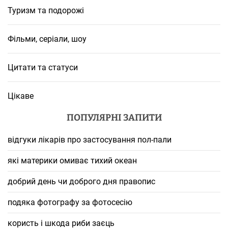
Туризм та подорожі
Фільми, серіали, шоу
Цитати та статуси
Цікаве
ПОПУЛЯРНІ ЗАПИТИ
відгуки лікарів про застосування пол-пали
які материки омиває тихий океан
добрий день чи доброго дня правопис
подяка фотографу за фотосесію
користь і шкода риби заєць