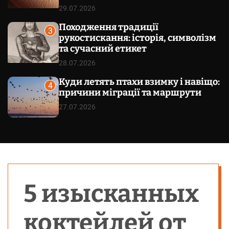
29.07.2026
Походження традиції
3
рукостискання: історія, символізм
та сучасний етикет
28.07.2026
Куди летять птахи взимку і навіщо:
4
причини міграції та маршрути
27.07.2026
5 изысканных
коктейлей от