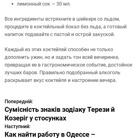
лимонный сок — 30 мл.
Все ингредиенты встряхните в шейкере со льдом,
процедите в коктейльный бокал без льда, а готовый
напиток подавайте с пастой и острой закуской.
Каждый из этих коктейлей способен не только
дополнить ужин, но и задать тон всей вечеринке,
превращая ее в гастрономическое событие, достойное
лучших баров. Правильно подобранный алкоголь
раскрывает вкус коктейля и настроение вечера.
Попередній:
Н
Сумісність знаків зодіаку Терези й
а
Козеріг у стосунках
Наступний:
в
Как найти работу в Одессе –