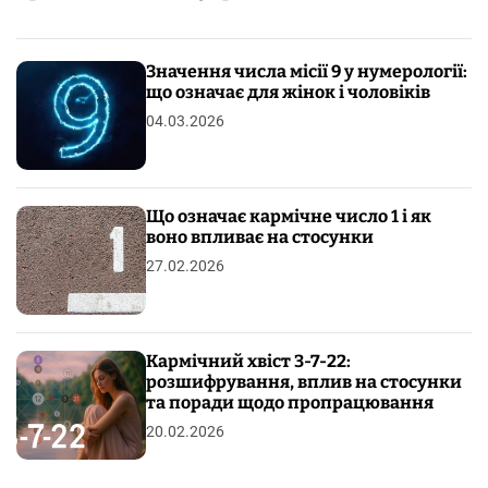
Значення числа місії 9 у нумерології:
що означає для жінок і чоловіків
04.03.2026
Що означає кармічне число 1 і як
воно впливає на стосунки
27.02.2026
Кармічний хвіст 3-7-22:
розшифрування, вплив на стосунки
та поради щодо пропрацювання
20.02.2026