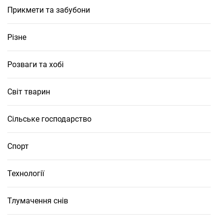
Прикмети та забубони
Різне
Розваги та хобі
Світ тварин
Сільське господарство
Спорт
Технології
Тлумачення снів