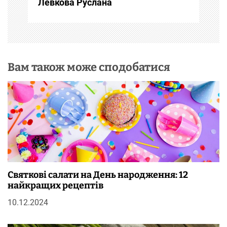
с
Левкова Руслана
і
в
Вам також може сподобатися
Святкові салати на День народження: 12
найкращих рецептів
10.12.2024