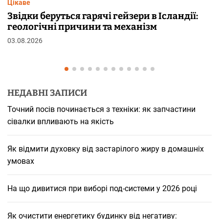
Цікаве
ери в Ісландії:
Чому від переляку з’являют
анізм
шкірі: фізіологія пілоерекції
29.07.2026
НЕДАВНІ ЗАПИСИ
Точний посів починається з техніки: як запчастини
сівалки впливають на якість
Як відмити духовку від застарілого жиру в домашніх
умовах
На що дивитися при виборі под-системи у 2026 році
Як очистити енергетику будинку від негативу: