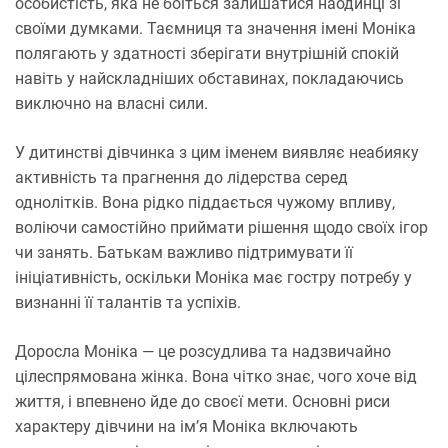
особистість, яка не боїться залишатися наодинці зі
своїми думками. Таємниця та значення імені Моніка
полягають у здатності зберігати внутрішній спокій
навіть у найскладніших обставинах, покладаючись
виключно на власні сили.
У дитинстві дівчинка з цим іменем виявляє неабияку
активність та прагнення до лідерства серед
однолітків. Вона рідко піддається чужому впливу,
воліючи самостійно приймати рішення щодо своїх ігор
чи занять. Батькам важливо підтримувати її
ініціативність, оскільки Моніка має гостру потребу у
визнанні її талантів та успіхів.
Доросла Моніка — це розсудлива та надзвичайно
цілеспрямована жінка. Вона чітко знає, чого хоче від
життя, і впевнено йде до своєї мети. Основні риси
характеру дівчини на ім’я Моніка включають