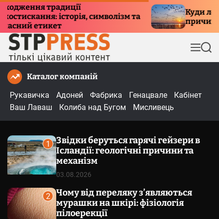
П
Куди летять птахи взимку і наві
символізм та
е
причини міграції та маршрути
р
е
М
П
й
е
о
т
н
ш
Каталог компаній
и
ю
у
к
д
Рукавичка
Адоней
Фабрика
Генацвале
Кабінет
о
Ваш Лаваш
Колиба над Бугом
Мисливець
в
м
Звідки беруться гарячі гейзери в
і
1
Ісландії: геологічні причини та
с
механізм
т
03.08.2026
у
Чому від переляку з’являються
2
мурашки на шкірі: фізіологія
пілоерекції