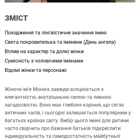
а
н
н
ЗМІСТ
я
Походження та лінгвістичне значення імені
Свята покровителька та іменини (День ангела)
Вплив на характер та долю жінки
Сумісність з чоловічими іменами
Відомі жінки та персонажі
Жіноче ім’я Моніка завжди асоціюється з
елегантністю, внутрішньою силою та певною
загадковістю. Воно має глибоке коріння, що сягає
античних часів, і сьогодні залишається популярним у
багатьох країнах світу. Вибір цього імені для дитини
часто свідчить про бажання батьків підкреслити
індивідуальність та самодостатність майбутньої