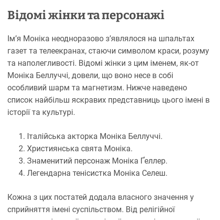
Відомі жінки та персонажі
Ім’я Моніка неодноразово з’являлося на шпальтах
газет та телеекранах, стаючи символом краси, розуму
та наполегливості. Відомі жінки з цим іменем, як-от
Моніка Беллуччі, довели, що воно несе в собі
особливий шарм та магнетизм. Нижче наведено
список найбільш яскравих представниць цього імені в
історії та культурі.
Італійська акторка Моніка Беллуччі.
Християнська свята Моніка.
Знаменитий персонаж Моніка Ґеллер.
Легендарна тенісистка Моніка Селеш.
Кожна з цих постатей додала власного значення у
сприйняття імені суспільством. Від релігійної