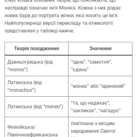
Існує кілька основних теорій, що пояснюють, що
насправді означає ім’я Моніка. Кожна з них додає
нових барв до портрета жінки, яка носить це ім’я.
Найпопулярніші версії перекладу та етимології
представлені у таблиці нижче.
Теорія походження
Значення
Давньогрецька (від
“одна”, “самотня”,
“monos”)
“єдина”
Латинська (від
“монах” або “одинокий”
“monachus”)
“та, що надихає”,
Латинська (від “moneo”)
“закликає”, “нагадує”
пов’язана з місцем
Фінікійська/
народження Святої
Північноафриканська