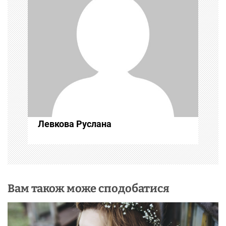
я
з
а
п
и
с
Левкова Руслана
і
в
Вам також може сподобатися