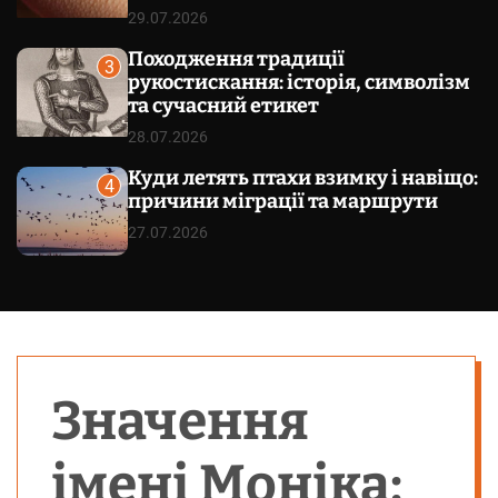
29.07.2026
Походження традиції
3
рукостискання: історія, символізм
та сучасний етикет
28.07.2026
Куди летять птахи взимку і навіщо:
4
причини міграції та маршрути
27.07.2026
Значення
імені Моніка: