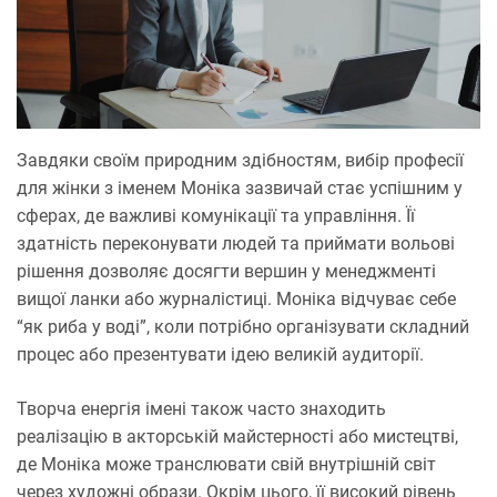
Завдяки своїм природним здібностям, вибір професії
для жінки з іменем Моніка зазвичай стає успішним у
сферах, де важливі комунікації та управління. Її
здатність переконувати людей та приймати вольові
рішення дозволяє досягти вершин у менеджменті
вищої ланки або журналістиці. Моніка відчуває себе
“як риба у воді”, коли потрібно організувати складний
процес або презентувати ідею великій аудиторії.
Творча енергія імені також часто знаходить
реалізацію в акторській майстерності або мистецтві,
де Моніка може транслювати свій внутрішній світ
через художні образи. Окрім цього, її високий рівень