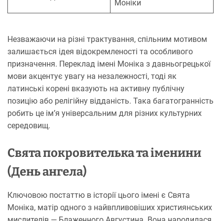
Моніки
Незважаючи на різні трактування, спільним мотивом
залишається ідея відокремленості та особливого
призначення. Переклад імені Моніка з давньогрецької
мови акцентує увагу на незалежності, тоді як
латинські корені вказують на активну публічну
позицію або релігійну відданість. Така багатогранність
робить це ім’я універсальним для різних культурних
середовищ.
Свята покровителька та іменини
(День ангела)
Ключовою постаттю в історії цього імені є Свята
Моніка, матір одного з найвпливовіших християнських
мислителів — Блаженного Августина. Вона народилася