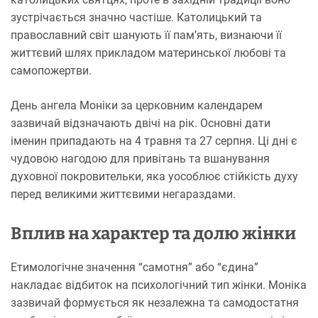
зустрічається значно частіше. Католицький та
православний світ шанують її пам’ять, визнаючи її
життєвий шлях прикладом материнської любові та
самопожертви.
День ангела Моніки за церковним календарем
зазвичай відзначають двічі на рік. Основні дати
іменин припадають на 4 травня та 27 серпня. Ці дні є
чудовою нагодою для привітань та вшанування
духовної покровительки, яка уособлює стійкість духу
перед великими життєвими негараздами.
Вплив на характер та долю жінки
Етимологічне значення “самотня” або “єдина”
накладає відбиток на психологічний тип жінки. Моніка
зазвичай формується як незалежна та самодостатня