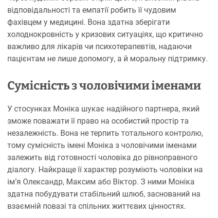
відповідальності та емпатії робить її чудовим
фахівцем у медицині. Вона здатна зберігати
холоднокровність у кризових ситуаціях, що критично
важливо для лікарів чи психотерапевтів, надаючи
пацієнтам не лише допомогу, а й моральну підтримку.
Сумісність з чоловічими іменами
У стосунках Моніка шукає надійного партнера, який
зможе поважати її право на особистий простір та
незалежність. Вона не терпить тотального контролю,
тому сумісність імені Моніка з чоловічими іменами
залежить від готовності чоловіка до рівноправного
діалогу. Найкраще її характер розуміють чоловіки на
ім’я Олександр, Максим або Віктор. З ними Моніка
здатна побудувати стабільний шлюб, заснований на
взаємній повазі та спільних життєвих цінностях.