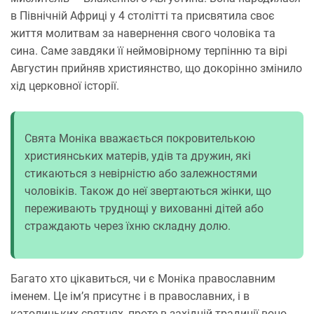
в Північній Африці у 4 столітті та присвятила своє
життя молитвам за навернення свого чоловіка та
сина. Саме завдяки її неймовірному терпінню та вірі
Августин прийняв християнство, що докорінно змінило
хід церковної історії.
Свята Моніка вважається покровителькою
християнських матерів, удів та дружин, які
стикаються з невірністю або залежностями
чоловіків. Також до неї звертаються жінки, що
переживають труднощі у вихованні дітей або
страждають через їхню складну долю.
Багато хто цікавиться, чи є Моніка православним
іменем. Це ім’я присутнє і в православних, і в
католицьких святцях, проте в західній традиції воно