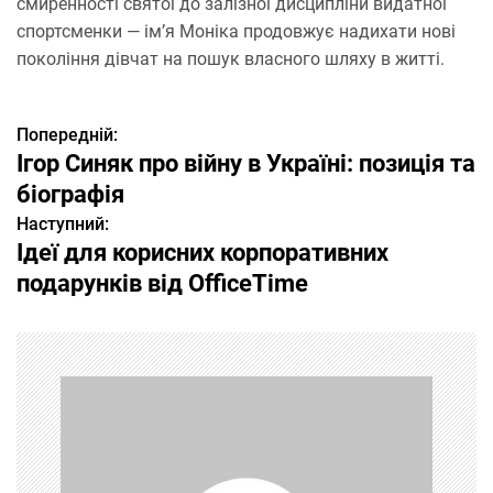
смиренності святої до залізної дисципліни видатної
спортсменки — ім’я Моніка продовжує надихати нові
покоління дівчат на пошук власного шляху в житті.
Попередній:
Н
Ігор Синяк про війну в Україні: позиція та
а
біографія
Наступний:
в
Ідеї для корисних корпоративних
і
подарунків від OfficeTime
г
а
ц
і