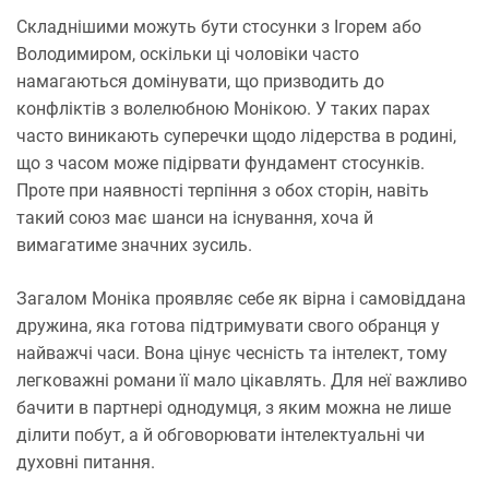
Складнішими можуть бути стосунки з Ігорем або
Володимиром, оскільки ці чоловіки часто
намагаються домінувати, що призводить до
конфліктів з волелюбною Монікою. У таких парах
часто виникають суперечки щодо лідерства в родині,
що з часом може підірвати фундамент стосунків.
Проте при наявності терпіння з обох сторін, навіть
такий союз має шанси на існування, хоча й
вимагатиме значних зусиль.
Загалом Моніка проявляє себе як вірна і самовіддана
дружина, яка готова підтримувати свого обранця у
найважчі часи. Вона цінує чесність та інтелект, тому
легковажні романи її мало цікавлять. Для неї важливо
бачити в партнері однодумця, з яким можна не лише
ділити побут, а й обговорювати інтелектуальні чи
духовні питання.