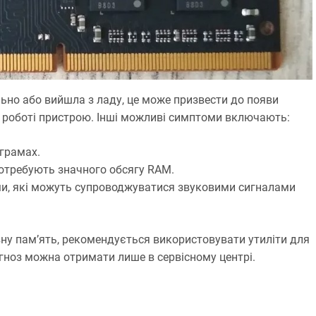
ьно або вийшла з ладу, це може призвести до появи
 роботі пристрою. Інші можливі симптоми включають:
ограмах.
потребують значного обсягу RAM.
ми, які можуть супроводжуватися звуковими сигналами
вну пам’ять, рекомендується використовувати утиліти для
гноз можна отримати лише в сервісному центрі.