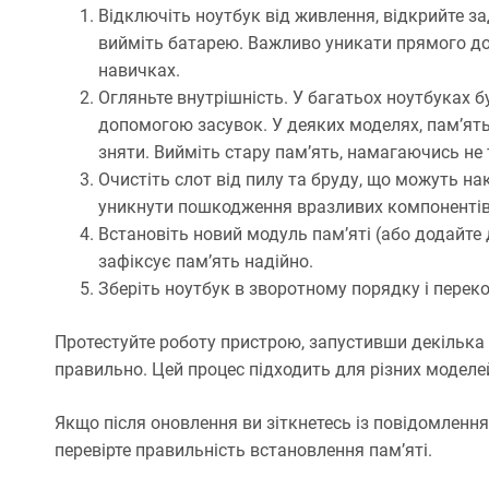
Відключіть ноутбук від живлення, відкрийте з
вийміть батарею. Важливо уникати прямого дос
навичках.
Огляньте внутрішність. У багатьох ноутбуках б
допомогою засувок. У деяких моделях, пам’ят
зняти. Вийміть стару пам’ять, намагаючись не 
Очистіть слот від пилу та бруду, що можуть н
уникнути пошкодження вразливих компонентів
Встановіть новий модуль пам’яті (або додайте 
зафіксує пам’ять надійно.
Зберіть ноутбук в зворотному порядку і перек
Протестуйте роботу пристрою, запустивши декілька
правильно. Цей процес підходить для різних моделей, 
Якщо після оновлення ви зіткнетесь із повідомлен
перевірте правильність встановлення пам’яті.