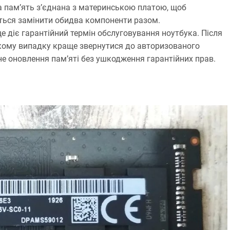
а пам’ять з’єднана з материнською платою, щоб
еться замінити обидва компоненти разом.
ще діє гарантійний термін обслуговування ноутбука. Після
акому випадку краще звернутися до авторизованого
не оновлення пам’яті без ушкодження гарантійних прав.