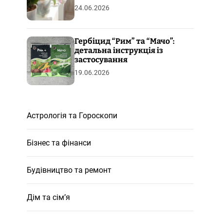
24.06.2026
Гербіцид “Рим” та “Мачо”:
детальна інструкція із
застосування
19.06.2026
Астрологія та Гороскопи
Бізнес та фінанси
Будівництво та ремонт
Дім та сім’я