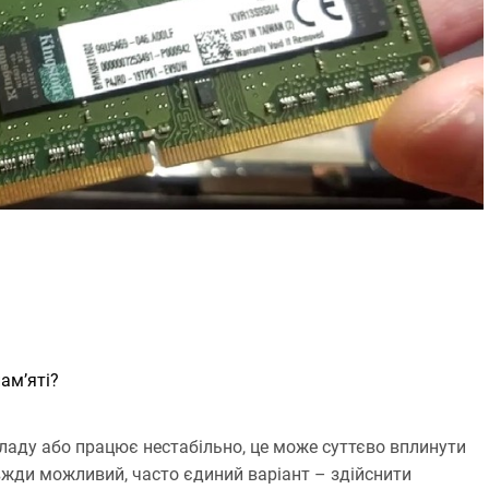
т
а
н
н
я
ам’яті?
ладу або працює нестабільно, це може суттєво вплинути
вжди можливий, часто єдиний варіант – здійснити