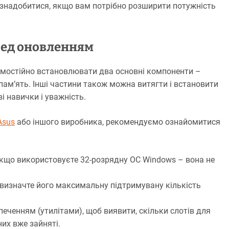
 знадобитися, якщо вам потрібно розширити потужність
ред оновленням
амостійно встановлювати два основні компоненти –
пам’ять. Інші частини також можна витягти і встановити
і навички і уважність.
Asus
або іншого виробника, рекомендуємо ознайомитися
якщо використовуєте 32-розрядну ОС Windows – вона не
а визначте його максимальну підтримувану кількість
ченням (утилітами), щоб виявити, скільки слотів для
их вже зайняті.