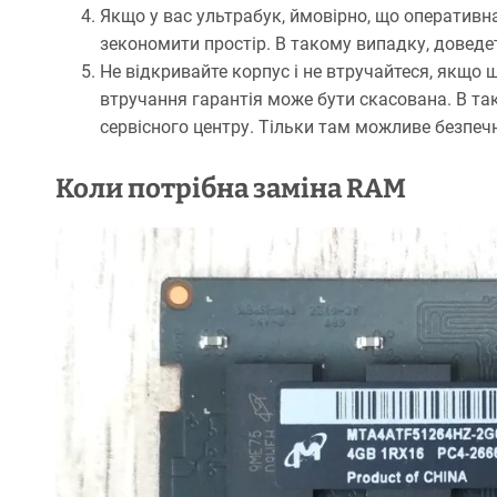
Якщо у вас ультрабук, ймовірно, що оперативн
зекономити простір. В такому випадку, довед
Не відкривайте корпус і не втручайтеся, якщо 
втручання гарантія може бути скасована. В т
сервісного центру. Тільки там можливе безпеч
Коли потрібна заміна RAM