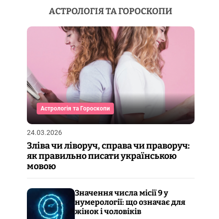
АСТРОЛОГІЯ ТА ГОРОСКОПИ
Астрологія та Гороскопи
24.03.2026
Зліва чи ліворуч, справа чи праворуч:
як правильно писати українською
мовою
Значення числа місії 9 у
нумерології: що означає для
жінок і чоловіків