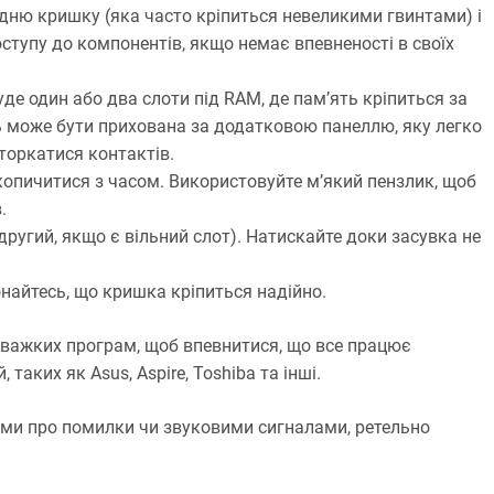
адню кришку (яка часто кріпиться невеликими гвинтами) і
тупу до компонентів, якщо немає впевненості в своїх
уде один або два слоти під RAM, де пам’ять кріпиться за
ь може бути прихована за додатковою панеллю, яку легко
торкатися контактів.
акопичитися з часом. Використовуйте м’який пензлик, щоб
.
другий, якщо є вільний слот). Натискайте доки засувка не
онайтесь, що кришка кріпиться надійно.
 важких програм, щоб впевнитися, що все працює
таких як Asus, Aspire, Toshiba та інші.
нями про помилки чи звуковими сигналами, ретельно