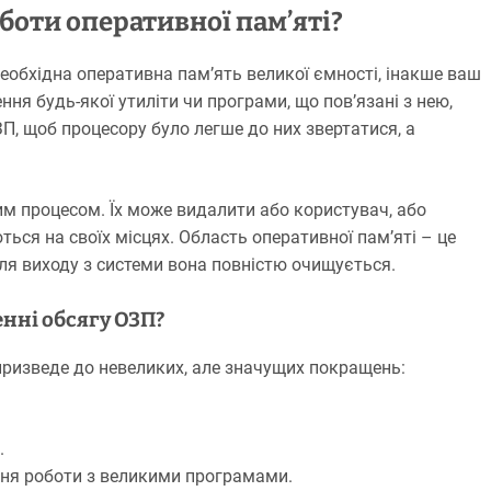
боти оперативної пам’яті?
еобхідна оперативна пам’ять великої ємності, інакше ваш
я будь-якої утиліти чи програми, що пов’язані з нею,
П, щоб процесору було легше до них звертатися, а
им процесом. Їх може видалити або користувач, або
ться на своїх місцях. Область оперативної пам’яті – це
сля виходу з системи вона повністю очищується.
нні обсягу ОЗП?
призведе до невеликих, але значущих покращень:
.
ння роботи з великими програмами.