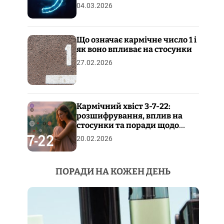
04.03.2026
Що означає кармічне число 1 і
як воно впливає на стосунки
27.02.2026
Кармічний хвіст 3-7-22:
розшифрування, вплив на
стосунки та поради щодо
пропрацювання
20.02.2026
ПОРАДИ НА КОЖЕН ДЕНЬ