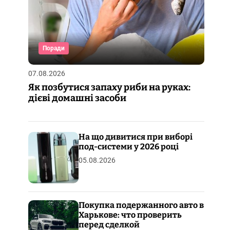
Поради
07.08.2026
Як позбутися запаху риби на руках:
дієві домашні засоби
На що дивитися при виборі
под-системи у 2026 році
05.08.2026
Покупка подержанного авто в
Харькове: что проверить
перед сделкой