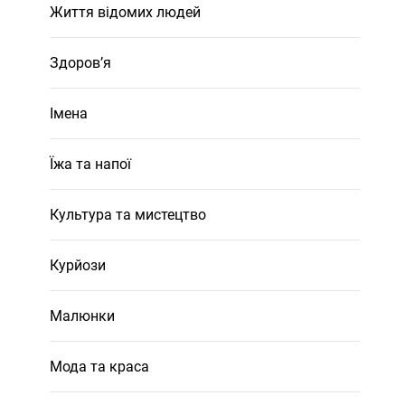
Життя відомих людей
Здоров’я
Імена
Їжа та напої
Культура та мистецтво
Курйози
Малюнки
Мода та краса