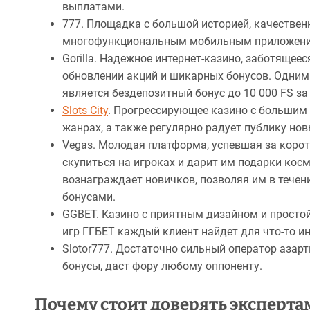
выплатами.
777. Площадка с большой историей, качествен
многофункциональным мобильным приложени
Gorilla. Надежное интернет-казино, заботящеес
обновлении акций и шикарных бонусов. Одним
является бездепозитный бонус до 10 000 FS за
Slots City
. Прогрессирующее казино с большим
жанрах, а также регулярно радует публику но
Vegas. Молодая платформа, успевшая за корот
скупиться на игроках и дарит им подарки кос
вознаграждает новичков, позволяя им в течени
бонусами.
GGBET. Казино с приятным дизайном и простой
игр ГГБЕТ каждый клиент найдет для что-то ин
Slotor777. Достаточно сильный оператор азар
бонусы, даст фору любому оппоненту.
Почему стоит доверять эксперта