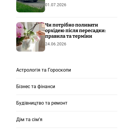
01.07.2026
Чи потрібно поливати
орхідею після пересадки:
правила та терміни
24.06.2026
Астрологія та Гороскопи
Бізнес та фінанси
Будівництво та ремонт
Дім та сім’я