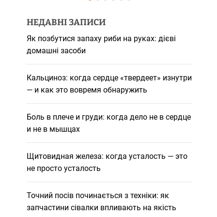
НЕДАВНІ ЗАПИСИ
Як позбутися запаху риби на руках: дієві
домашні засоби
Кальциноз: когда сердце «твердеет» изнутри
— и как это вовремя обнаружить
Боль в плече и груди: когда дело не в сердце
и не в мышцах
Щитовидная железа: когда усталость — это
не просто усталость
Точний посів починається з техніки: як
запчастини сівалки впливають на якість