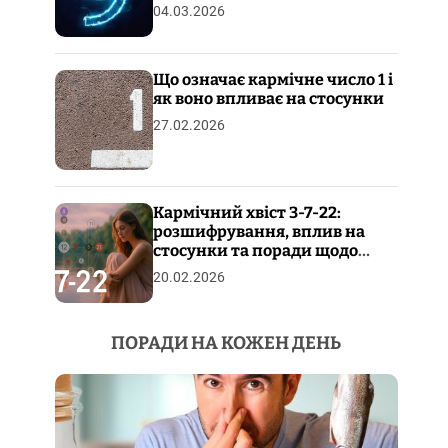
04.03.2026
Що означає кармічне число 1 і
як воно впливає на стосунки
27.02.2026
Кармічний хвіст 3-7-22:
розшифрування, вплив на
стосунки та поради щодо
пропрацювання
20.02.2026
ПОРАДИ НА КОЖЕН ДЕНЬ