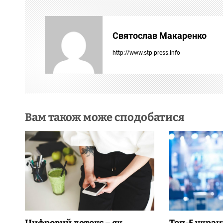
і
г
Святослав Макаренко
а
http://www.stp-press.info
ц
і
я
Вам також може сподобатися
з
а
п
и
с