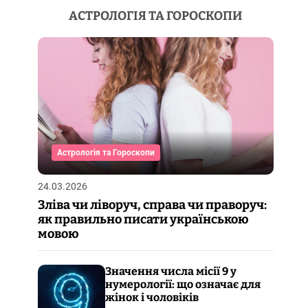
АСТРОЛОГІЯ ТА ГОРОСКОПИ
Астрологія та Гороскопи
24.03.2026
Зліва чи ліворуч, справа чи праворуч:
як правильно писати українською
мовою
Значення числа місії 9 у
нумерології: що означає для
жінок і чоловіків