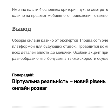
Именно на эти 4 основных критерия нужно смотреть
казино на предмет мобильного приложения, отзывов
Вывод
Обзоры онлайн казино от экспертов Tribuna.com о
платформой для будующих ставок. Проводится ком
всех деталей вплоть до мелочей. Особый акцент при
разнообразию игр, бонусам, а также скорости осущ
Попередній:
Н
Віртуальна реальність – новий рівень
а
онлайн розваг
в