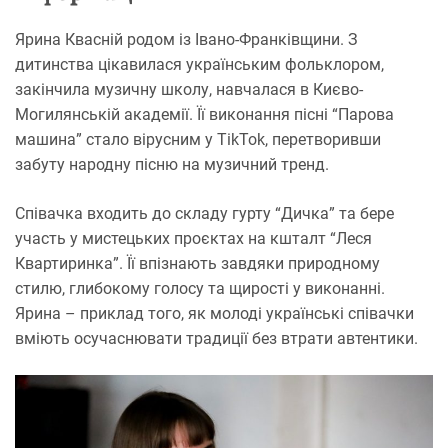
Ярина Квасній родом із Івано-Франківщини. З
дитинства цікавилася українським фольклором,
закінчила музичну школу, навчалася в Києво-
Могилянській академії. Її виконання пісні “Парова
машина” стало вірусним у TikTok, перетворивши
забуту народну пісню на музичний тренд.
Співачка входить до складу гурту “Дичка” та бере
участь у мистецьких проєктах на кшталт “Леся
Квартиринка”. Її впізнають завдяки природному
стилю, глибокому голосу та щирості у виконанні.
Ярина – приклад того, як молоді українські співачки
вміють осучаснювати традиції без втрати автентики.