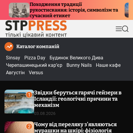
П
ції
Куди летять птахи взимку 
орія, символізм та
е
причини міграції та мар
р
е
М
П
й
е
о
т
н
ш
Каталог компаній
и
ю
у
к
д
Sinsay
Pizza Day
Будинок Великого Дива
о
Черепашинецький кар’єр
Bunny Nails
Наше кафе
в
Августін
Versus
м
і
Звідки беруться гарячі гейзери в
с
1
Ісландії: геологічні причини та
т
механізм
у
03.08.2026
Чому від переляку з’являються
2
мурашки на шкірі: фізіологія