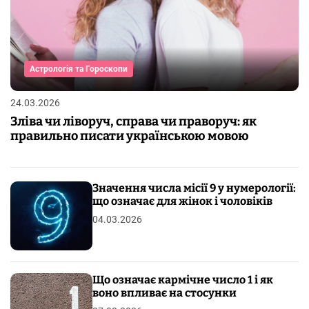
Астрологія та Гороскопи
24.03.2026
Зліва чи ліворуч, справа чи праворуч: як
правильно писати українською мовою
Значення числа місії 9 у нумерології:
що означає для жінок і чоловіків
04.03.2026
Що означає кармічне число 1 і як
воно впливає на стосунки