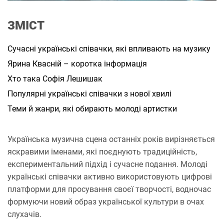
и
т
а
ЗМІСТ
н
н
я
Сучасні українські співачки, які впливають на музику
Ярина Квасній – коротка інформація
Хто така Софія Лешишак
Популярні українські співачки з нової хвилі
Теми й жанри, які обирають молоді артистки
Українська музична сцена останніх років вирізняється
яскравими іменами, які поєднують традиційність,
експериментальний підхід і сучасне подання. Молоді
українські співачки активно використовують цифрові
платформи для просування своєї творчості, водночас
формуючи новий образ української культури в очах
слухачів.