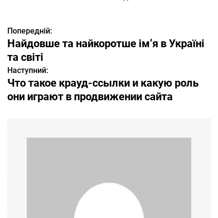
Попередній:
Н
Найдовше та найкоротше ім’я в Україні
а
та світі
Наступний:
в
Что такое крауд-ссылки и какую роль
і
они играют в продвижении сайта
г
а
ц
і
я