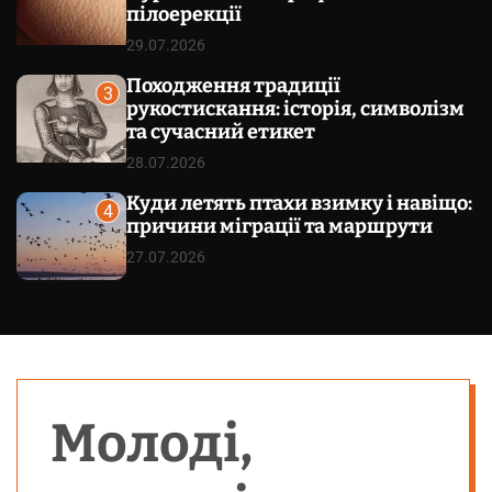
пілоерекції
29.07.2026
Походження традиції
3
рукостискання: історія, символізм
та сучасний етикет
28.07.2026
Куди летять птахи взимку і навіщо:
4
причини міграції та маршрути
27.07.2026
Молоді,