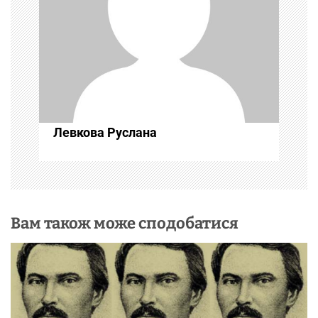
з
а
п
и
с
Левкова Руслана
і
в
Вам також може сподобатися