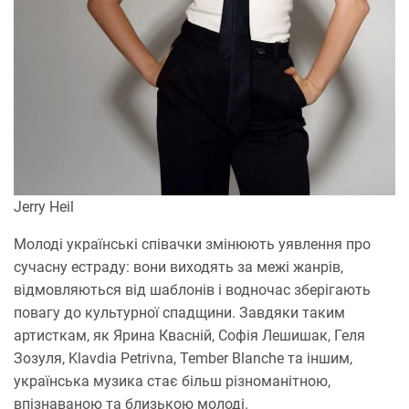
Jerry Heil
Молоді українські співачки змінюють уявлення про
сучасну естраду: вони виходять за межі жанрів,
відмовляються від шаблонів і водночас зберігають
повагу до культурної спадщини. Завдяки таким
артисткам, як Ярина Квасній, Софія Лешишак, Геля
Зозуля, Klavdia Petrivna, Tember Blanche та іншим,
українська музика стає більш різноманітною,
впізнаваною та близькою молоді.