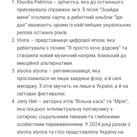
Klavdia Petrivna – артистка, яка до останнього
приховувала справжнє ім’я. Її пісня “Знайди
мене” очолила чарти, а дебютний альбом “Їде
дах” вважають одним із найглибших українських
релізів останніх років.
Vioria – представниця цифрової епохи, яка
дебютувала з піснею “Я просто хочу додому” та
створила новий музичний напрям, близький до
емоційної альтернативи.
alyona alyona – реп-виконавиця, яка
прославилася не лише завдяки флоу, а й силі
меседжу. Її хіти звучать не лише в Україні, а й на
світових фестивалях.
Jerry Heil – авторка хітів “Вільна каса” та “Мрія”,
яка поєднує інтелектуальну поп-музику з
сатирою, соціальними темами та глибокими
особистими переживаннями. У 2024 році разом з
alyona alyona та r.roo представляла Україну на