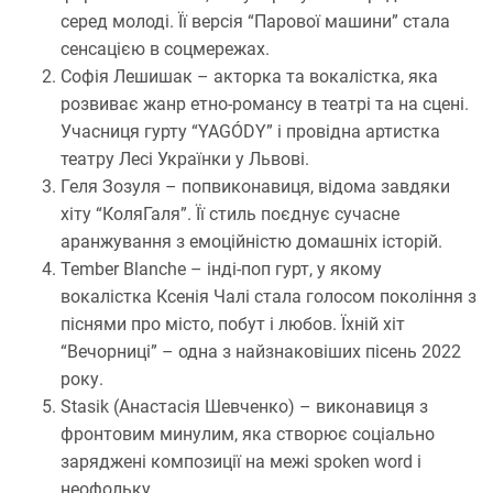
серед молоді. Її версія “Парової машини” стала
сенсацією в соцмережах.
Софія Лешишак – акторка та вокалістка, яка
розвиває жанр етно-романсу в театрі та на сцені.
Учасниця гурту “YAGÓDY” і провідна артистка
театру Лесі Українки у Львові.
Геля Зозуля – попвиконавиця, відома завдяки
хіту “КоляГаля”. Її стиль поєднує сучасне
аранжування з емоційністю домашніх історій.
Tember Blanche – інді-поп гурт, у якому
вокалістка Ксенія Чалі стала голосом покоління з
піснями про місто, побут і любов. Їхній хіт
“Вечорниці” – одна з найзнаковіших пісень 2022
року.
Stasik (Анастасія Шевченко) – виконавиця з
фронтовим минулим, яка створює соціально
заряджені композиції на межі spoken word і
неофольку.