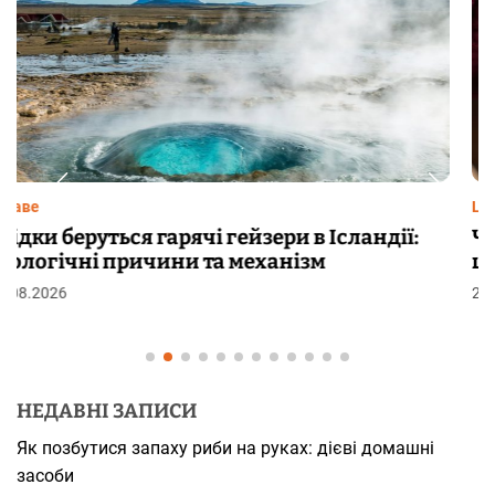
Цікаве
Чому від переляку з’являються мурашки на
шкірі: фізіологія пілоерекції
29.07.2026
НЕДАВНІ ЗАПИСИ
Як позбутися запаху риби на руках: дієві домашні
засоби