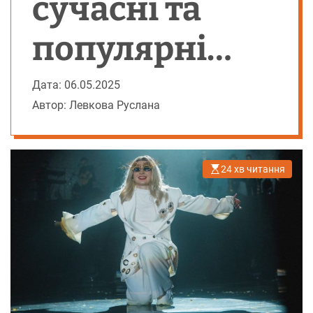
сучасні та
популярні
українські
Дата: 06.05.2025
Автор: Левкова Руслана
співачки
24 хв читання
О
р
і
є
н
т
о
в
н
и
й
ч
а
с
ч