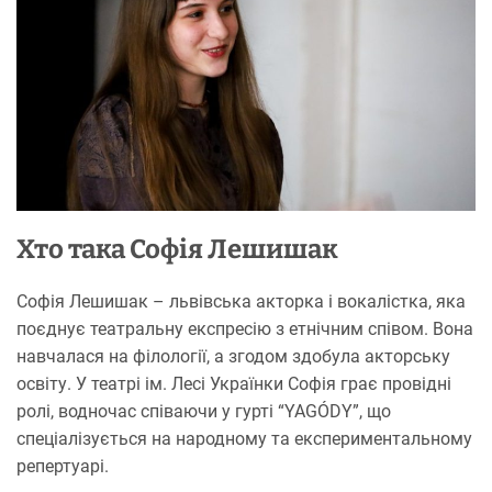
Хто така Софія Лешишак
Софія Лешишак – львівська акторка і вокалістка, яка
поєднує театральну експресію з етнічним співом. Вона
навчалася на філології, а згодом здобула акторську
освіту. У театрі ім. Лесі Українки Софія грає провідні
ролі, водночас співаючи у гурті “YAGÓDY”, що
спеціалізується на народному та експериментальному
репертуарі.