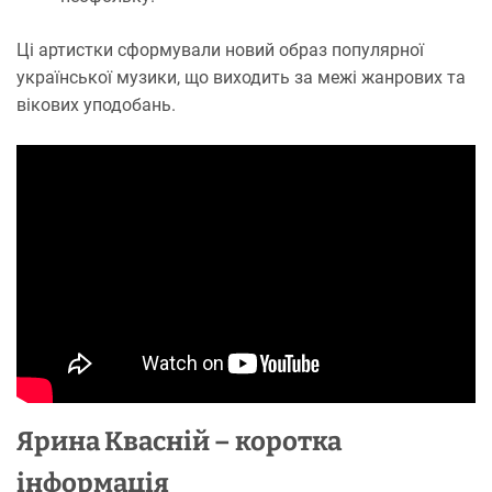
Ці артистки сформували новий образ популярної
української музики, що виходить за межі жанрових та
вікових уподобань.
Ярина Квасній – коротка
інформація