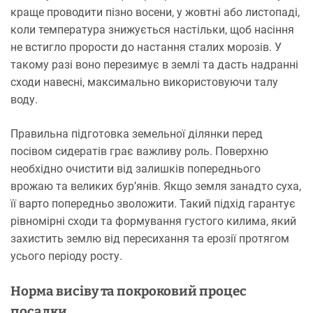
краще проводити пізно восени, у жовтні або листопаді,
коли температура знижується настільки, щоб насіння
не встигло прорости до настання сталих морозів. У
такому разі воно перезимує в землі та дасть надранні
сходи навесні, максимально використовуючи талу
воду.
Правильна підготовка земельної ділянки перед
посівом сидератів грає важливу роль. Поверхню
необхідно очистити від залишків попереднього
врожаю та великих бур’янів. Якщо земля занадто суха,
її варто попередньо зволожити. Такий підхід гарантує
рівномірні сходи та формування густого килима, який
захистить землю від пересихання та ерозії протягом
усього періоду росту.
Норма висіву та покроковий процес
посадки