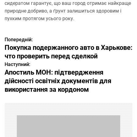
сидератом гарантує, що ваш город отримає найкраще
природне добриво, а ґрунт залишиться здоровим і
пухким протягом усього року.
Попередній:
Н
Покупка подержанного авто в Харькове:
а
что проверить перед сделкой
Наступний:
в
Апостиль МОН: підтвердження
і
дійсності освітніх документів для
використання за кордоном
г
а
ц
і