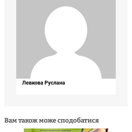
я
з
а
п
и
с
Левкова Руслана
і
в
Вам також може сподобатися