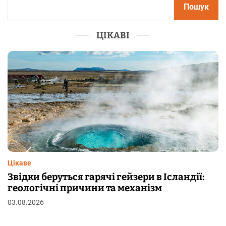
Пошук
ЦІКАВІ
Цікаве
Чому від переляку з’являються мурашки на
шкірі: фізіологія пілоерекції
29.07.2026