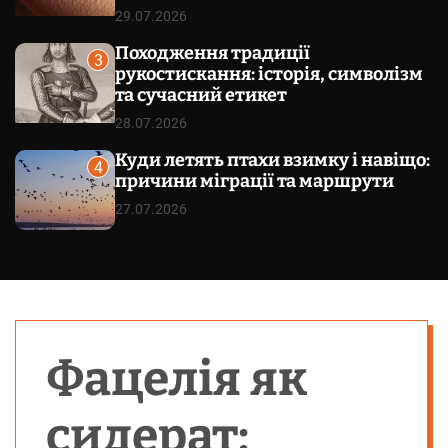
29.07.2026
Походження традиції
3
рукостискання: історія, символізм
та сучасний етикет
28.07.2026
Куди летять птахи взимку і навіщо:
4
причини міграції та маршрути
27.07.2026
Фацелія як
сидерат: