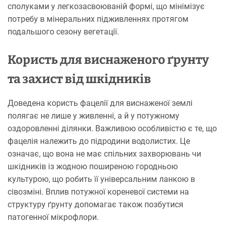
сполуками у легкозасвоюваній формі, що мінімізує
потребу в мінеральних підживленнях протягом
подальшого сезону вегетації.
Користь для виснаженого ґрунту
та захист від шкідників
Доведена користь фацелії для виснаженої землі
полягає не лише у живленні, а й у потужному
оздоровленні ділянки. Важливою особливістю є те, що
фацелія належить до підродини водолистих. Це
означає, що вона не має спільних захворювань чи
шкідників із жодною поширеною городньою
культурою, що робить її універсальним ланкою в
сівозміні. Вплив потужної кореневої системи на
структуру ґрунту допомагає також позбутися
патогенної мікрофлори.