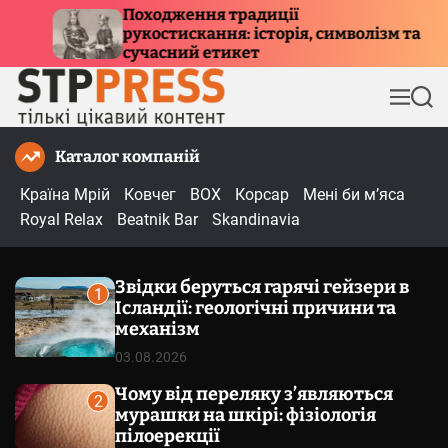
П
я традиції
Куди летять птахи
ня: історія, символізм та
е
причини міграції
тикет
р
е
М
П
й
е
о
т
н
ш
Каталог компаній
и
ю
у
к
д
Країна Мрій
Ковчег
BOX
Корсар
Мені би м’яса
о
Royal Relax
Beatnik Bar
Skandinavia
в
м
Звідки беруться гарячі гейзери в
і
1
Ісландії: геологічні причини та
с
механізм
т
03.08.2026
у
Чому від переляку з’являються
2
мурашки на шкірі: фізіологія
пілоерекції