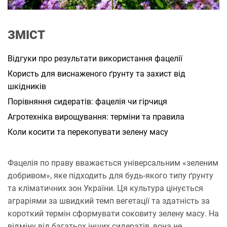
а
н
н
я
ЗМІСТ
Відгуки про результати використання фацелії
Користь для виснаженого ґрунту та захист від
шкідників
Порівняння сидератів: фацелія чи гірчиця
Агротехніка вирощування: терміни та правила
Коли косити та перекопувати зелену масу
Фацелія по праву вважається універсальним «зеленим
добривом», яке підходить для будь-якого типу ґрунту
та кліматичних зон України. Ця культура цінується
аграріями за швидкий темп вегетації та здатність за
короткий термін сформувати соковиту зелену масу. На
відміну від багатьох інших сидератів, вона не