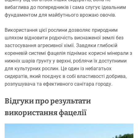
вибаглива до попередників і сама слугує ідеальним
фундаментом для майбутнього врожаю овочів.
Використання цієї рослини дозволяє природним
шляхом відновити родючість виснаженої землі без
застосування агресивної хімії. Завдяки глибокій
кореневій системі фацелія піднімає корисні мінерали з
нижніх шарів ґрунту у верхні, роблячи їх доступними
для культурних рослин. Це один із небагатьох
сидератів, який поєднує в собі властивості добрива,
розпушувача та ефективного санітара городу.
Відгуки про результати
використання фацелії