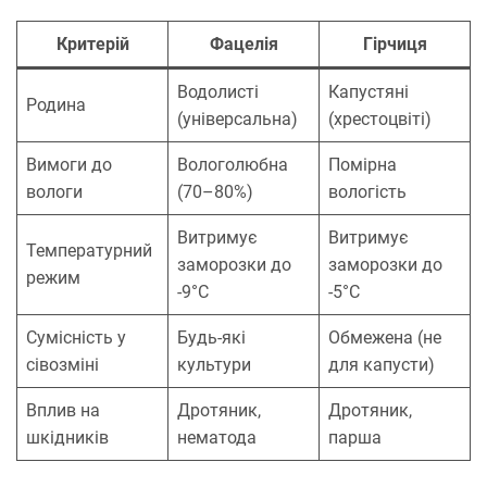
Критерій
Фацелія
Гірчиця
Водолисті
Капустяні
Родина
(універсальна)
(хрестоцвіті)
Вимоги до
Вологолюбна
Помірна
вологи
(70–80%)
вологість
Витримує
Витримує
Температурний
заморозки до
заморозки до
режим
-9°C
-5°C
Сумісність у
Будь-які
Обмежена (не
сівозміні
культури
для капусти)
Вплив на
Дротяник,
Дротяник,
шкідників
нематода
парша