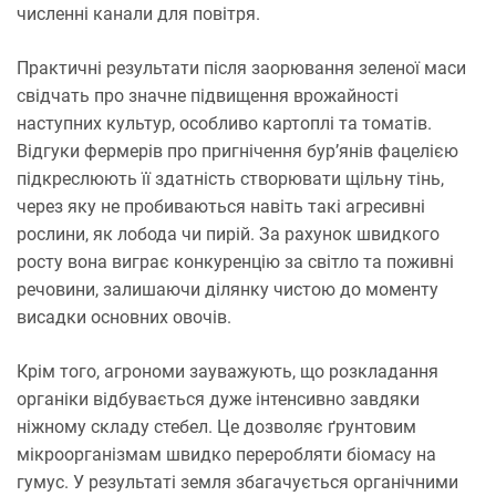
численні канали для повітря.
Практичні результати після заорювання зеленої маси
свідчать про значне підвищення врожайності
наступних культур, особливо картоплі та томатів.
Відгуки фермерів про пригнічення бур’янів фацелією
підкреслюють її здатність створювати щільну тінь,
через яку не пробиваються навіть такі агресивні
рослини, як лобода чи пирій. За рахунок швидкого
росту вона виграє конкуренцію за світло та поживні
речовини, залишаючи ділянку чистою до моменту
висадки основних овочів.
Крім того, агрономи зауважують, що розкладання
органіки відбувається дуже інтенсивно завдяки
ніжному складу стебел. Це дозволяє ґрунтовим
мікроорганізмам швидко переробляти біомасу на
гумус. У результаті земля збагачується органічними