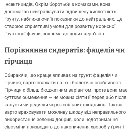
інсектицидів. Окрім боротьби з комахами, вона
допомагає нейтралізувати підвищену кислотність
ґрунту, наближаючи її показники до нейтральних. Це
створює сприятливі умови для розвитку корисної
ґрунтової фауни, зокрема дощових черв’яків.
Порівняння сидератів: фацелія чи
гірчиця
Обираючи, що краще впливає на ґрунт: фацелія чи
гірчиця, варто зважати на їхні біологічні особливості.
Гірчиця є більш бюджетним варіантом, проте вона має
суттєве обмеження — не можна сіяти її перед або після
капусти чи редиски через спільних шкідників. Також
варто враховувати можливу шкоду від неправильного
використання зелених добрив, коли недотримання
сівозміни призводить до накопичення хвороб у ґрунті.