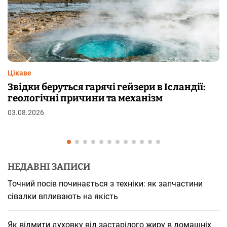
Цікаве
дії:
Чому від переляку з’являються мурашк
шкірі: фізіологія пілоерекції
29.07.2026
НЕДАВНІ ЗАПИСИ
Точний посів починається з техніки: як запчастини
сівалки впливають на якість
Як відмити духовку від застарілого жиру в домашніх