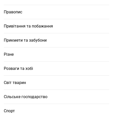
Правопис
Привітання та побажання
Прикмети та забубони
Різне
Розваги та хобі
Світ тварин
Сільське господарство
Спорт