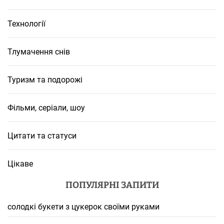
Технології
Тлумачення снів
Туризм та подорожі
Фільми, серіали, шоу
Цитати та статуси
Цікаве
ПОПУЛЯРНІ ЗАПИТИ
солодкі букети з цукерок своїми руками