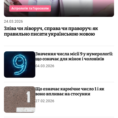
Астрологія та Гороскопи
24.03.2026
Зліва чи ліворуч, справа чи праворуч: як
правильно писати українською мовою
Значення числа місії 9 у нумерології:
що означає для жінок і чоловіків
04.03.2026
Що означає кармічне число 1 і як
воно впливає на стосунки
27.02.2026