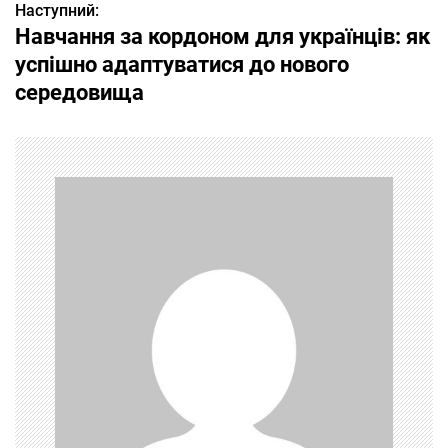
Наступний:
в
Навчання за кордоном для українців: як
і
успішно адаптуватися до нового
середовища
г
а
ц
і
я
з
а
п