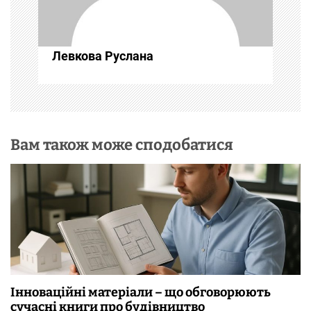
и
с
Левкова Руслана
і
в
Вам також може сподобатися
Інноваційні матеріали – що обговорюють
сучасні книги про будівництво