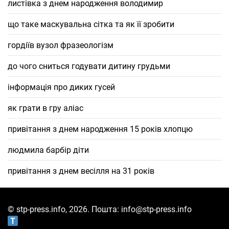
листівка з днем народження володимир
що таке маскувальна сітка та як її зробити
гордіїв вузол фразеологізм
до чого сниться годувати дитину грудьми
інформація про диких гусей
як грати в гру аліас
привітання з днем народження 15 років хлопцю
людмила барбір діти
привітання з днем весілля на 31 років
© stp-press.info, 2026. Пошта: info@stp-press.info