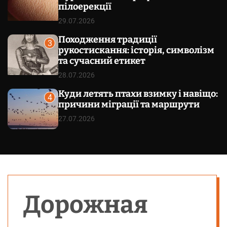
пілоерекції
29.07.2026
Походження традиції
3
рукостискання: історія, символізм
та сучасний етикет
28.07.2026
Куди летять птахи взимку і навіщо:
4
причини міграції та маршрути
27.07.2026
Дорожная