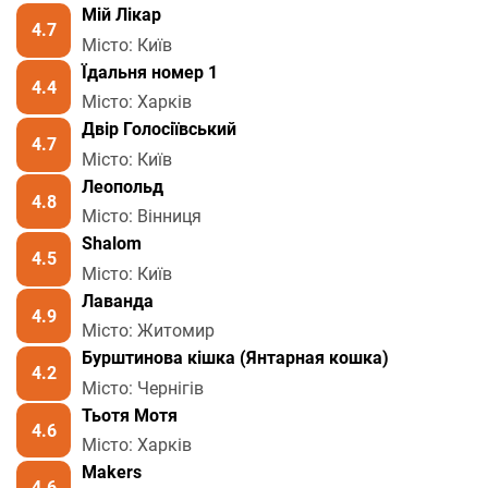
Мій Лікар
4.7
Місто: Київ
Їдальня номер 1
4.4
Місто: Харків
Двір Голосіївський
4.7
Місто: Київ
Леопольд
4.8
Місто: Вінниця
Shalom
4.5
Місто: Київ
Лаванда
4.9
Місто: Житомир
Бурштинова кішка (Янтарная кошка)
4.2
Місто: Чернігів
Тьотя Мотя
4.6
Місто: Харків
Makers
4.6