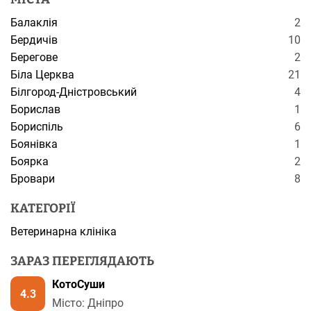
Балаклія
2
Бердичів
10
Берегове
2
Біла Церква
21
Білгород-Дністровський
4
Борислав
1
Бориспіль
6
Боянівка
1
Боярка
2
Бровари
8
КАТЕГОРІЇ
Ветеринарна клініка
ЗАРАЗ ПЕРЕГЛЯДАЮТЬ
КотоСуши
4.3
Місто: Дніпро