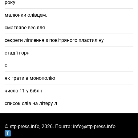
року
малюнки олівцем.
смагляве весілля
секрети ліплення з повітряного пластиліну
стадії горя
с
як грати в монополію
число 11 у біблії
список слів на літеру л
© stp-press.info, 2026. Пошта: info@stp-press.info