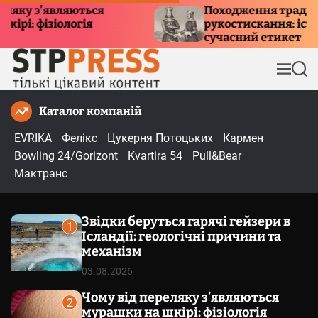
П
з’являються
Походження традиції
ізіологія
рукостискання: історія, си
е
сучасний етикет
р
е
М
П
й
е
о
т
н
ш
Каталог компаній
и
ю
у
к
д
EVRIKA
Фелікс
Цукерня Потоцьких
Кармен
о
Bowling 24/Gorizont
Kvartira 54
Pull&Bear
в
Мактранс
м
і
Звідки беруться гарячі гейзери в
с
1
Ісландії: геологічні причини та
т
механізм
у
03.08.2026
Чому від переляку з’являються
2
мурашки на шкірі: фізіологія