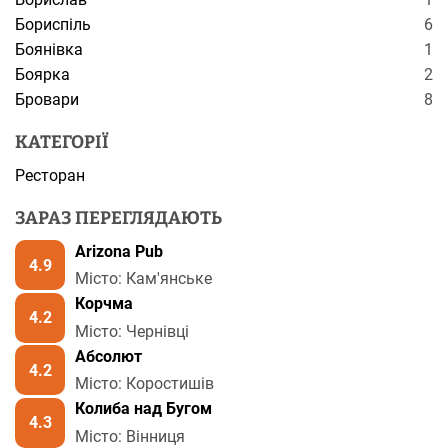
Бориспіль
6
Боянівка
1
Боярка
2
Бровари
8
КАТЕГОРІЇ
Ресторан
ЗАРАЗ ПЕРЕГЛЯДАЮТЬ
Arizona Pub
4.9
Місто: Кам'янське
Корчма
4.2
Місто: Чернівці
Абсолют
4.2
Місто: Коростишів
Колиба над Бугом
4.3
Місто: Вінниця