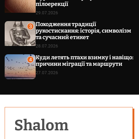
пілоерекції
29.07.2026
Походження традиції
3
рукостискання: історія, символізм
та сучасний етикет
28.07.2026
Куди летять птахи взимку і навіщо:
4
причини міграції та маршрути
27.07.2026
Shalom