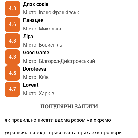
Длок сокіл
4.8
Місто: Івано-Франківськ
Панацея
4.6
Місто: Миколаїв
Ліра
4.8
Місто: Бориспіль
Good Game
4.3
Місто: Білгород-Дністровський
Dorofeeva
4.8
Місто: Київ
Loveat
4.7
Місто: Харків
ПОПУЛЯРНІ ЗАПИТИ
як правильно писати вдома разом чи окремо
українські народні прислів’я та приказки про пори