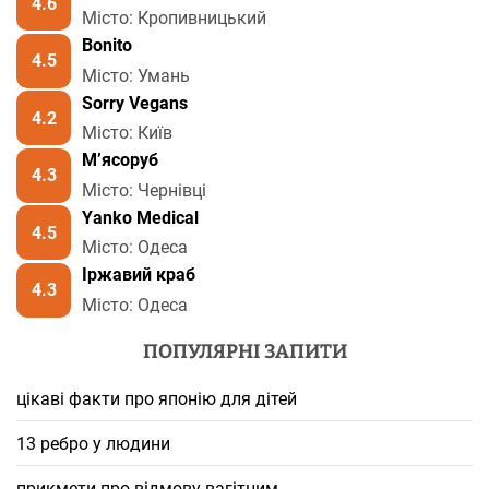
4.6
Місто: Кропивницький
Bonito
4.5
Місто: Умань
Sorry Vegans
4.2
Місто: Київ
М’ясоруб
4.3
Місто: Чернівці
Yanko Medical
4.5
Місто: Одеса
Іржавий краб
4.3
Місто: Одеса
ПОПУЛЯРНІ ЗАПИТИ
цікаві факти про японію для дітей
13 ребро у людини
прикмети про відмову вагітним