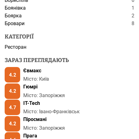
Бориспіль
6
Боянівка
1
Боярка
2
Бровари
8
КАТЕГОРІЇ
Ресторан
ЗАРАЗ ПЕРЕГЛЯДАЮТЬ
Євмакс
4.2
Місто: Київ
Гюмрі
4.2
Місто: Запоріжжя
IT-Tech
4.7
Місто: Івано-Франківськ
Піросмані
4.2
Місто: Запоріжжя
Прага