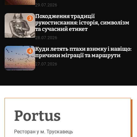
29.07.2026
Походження традиції
3
рукостискання: історія, символізм
та сучасний етикет
28.07.2026
Куди летять птахи взимку і навіщо:
4
причини міграції та маршрути
27.07.2026
Portus
Ресторан у м. Трускавець