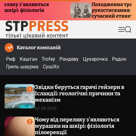
П
у з’являються
Походження традиції
 фізіологія
рукостискання: історія, 
е
сучасний етикет
р
е
М
П
й
е
о
т
н
ш
Каталог компаній
и
ю
у
к
д
Риф
Каштан
Trofey
Рандеву
Цукерочка
Радон
о
Гриль шаурма
СушіХо
в
м
Звідки беруться гарячі гейзери в
і
1
Ісландії: геологічні причини та
с
механізм
т
03.08.2026
у
Чому від переляку з’являються
2
мурашки на шкірі: фізіологія
пілоерекції