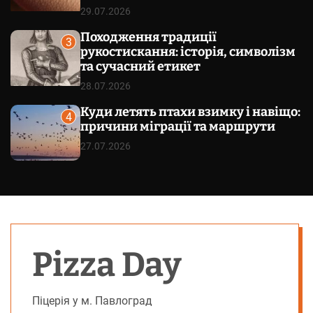
29.07.2026
Походження традиції
3
рукостискання: історія, символізм
та сучасний етикет
28.07.2026
Куди летять птахи взимку і навіщо:
4
причини міграції та маршрути
27.07.2026
Pizza Day
Піцерія у м. Павлоград