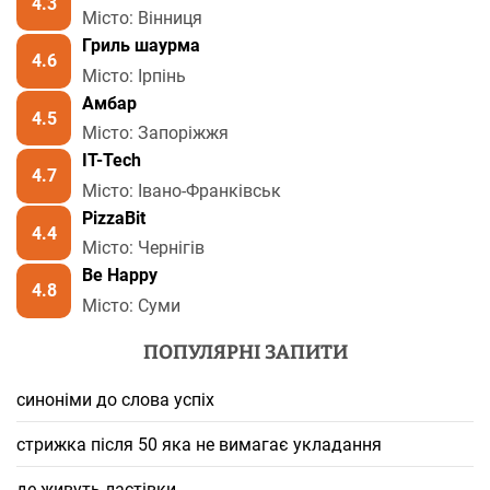
4.3
Місто: Вінниця
Гриль шаурма
4.6
Місто: Ірпінь
Амбар
4.5
Місто: Запоріжжя
IT-Tech
4.7
Місто: Івано-Франківськ
PizzaBit
4.4
Місто: Чернігів
Be Happy
4.8
Місто: Суми
ПОПУЛЯРНІ ЗАПИТИ
синоніми до слова успіх
стрижка після 50 яка не вимагає укладання
де живуть ластівки