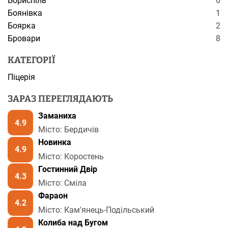
Бориспіль
6
Боянівка
1
Боярка
2
Бровари
8
КАТЕГОРІЇ
Піцерія
ЗАРАЗ ПЕРЕГЛЯДАЮТЬ
Заманиха
4.9
Місто: Бердичів
Новинка
4.9
Місто: Коростень
Гостинний Двір
4.3
Місто: Сміла
Фараон
4.2
Місто: Кам'янець-Подільський
Колиба над Бугом