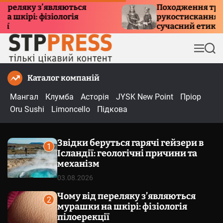
П
ку з’являються
Походження традиції
і: фізіологія
рукостискання: історія
е
сучасний етикет
р
е
М
П
й
е
о
т
н
ш
Каталог компаній
и
ю
у
к
д
Мангал
Клумба
Асторія
JYSK New Point
Пріор
о
Oru Sushi
Limoncello
Підкова
в
м
Звідки беруться гарячі гейзери в
і
1
Ісландії: геологічні причини та
с
механізм
т
03.08.2026
у
Чому від переляку з’являються
2
мурашки на шкірі: фізіологія
пілоерекції