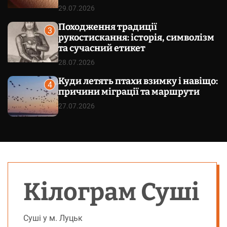
29.07.2026
Походження традиції
3
рукостискання: історія, символізм
та сучасний етикет
28.07.2026
Куди летять птахи взимку і навіщо:
4
причини міграції та маршрути
27.07.2026
Кілограм Суші
Суші у м. Луцьк