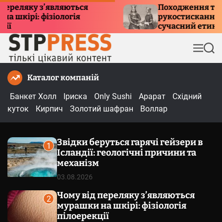
П
еляку з’являються
Походження традиц
кірі: фізіологія
рукостискання: істо
е
сучасний етикет
р
е
М
П
й
е
о
т
н
ш
Каталог компаній
и
ю
у
к
д
Банкет Холл
Іриска
Only Sushi
Арарат
Східний
о
куток
Кирпич
Золотий шафран
Воллар
в
м
Звідки беруться гарячі гейзери в
і
1
Ісландії: геологічні причини та
с
механізм
т
03.08.2026
у
Чому від переляку з’являються
2
мурашки на шкірі: фізіологія
пілоерекції