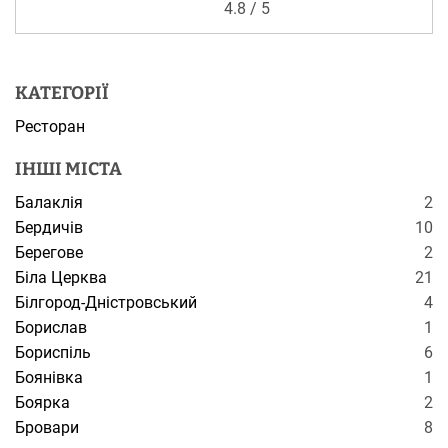
4.
8
/ 5
КАТЕГОРІЇ
Ресторан
ІНШІ МІСТА
Балаклія
2
Бердичів
10
Берегове
2
Біла Церква
21
Білгород-Дністровський
4
Борислав
1
Бориспіль
6
Боянівка
1
Боярка
2
Бровари
8