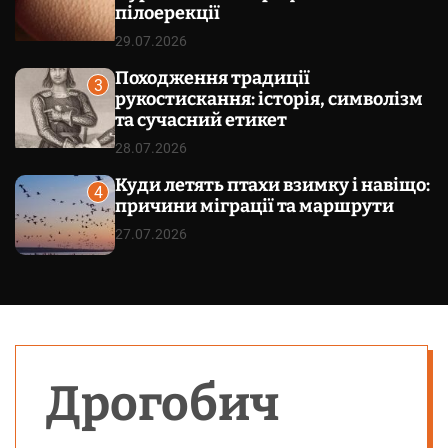
пілоерекції
29.07.2026
Походження традиції
3
рукостискання: історія, символізм
та сучасний етикет
28.07.2026
Куди летять птахи взимку і навіщо:
4
причини міграції та маршрути
27.07.2026
Дрогобич