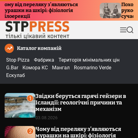
П
у від переляку з’являються
Походженн
ашки на шкірі: фізіологія
рукостиска
е
оерекції
сучасний 
р
е
М
П
й
е
о
т
н
ш
Каталог компаній
и
ю
у
к
д
Stop Pizza
Фабрика
Територія мінімальних цін
о
G.Bar
Комора КС
Мангал
Rosmarino Verde
в
Ескулаб
м
і
Звідки беруться гарячі гейзери в
с
1
Ісландії: геологічні причини та
т
механізм
у
03.08.2026
Чому від переляку з’являються
2
мурашки на шкірі: фізіологія