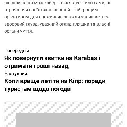
якісний напій може зберігатися десятиліттями, не
втрачаючи своїх властивостей. Найкращим
орієнтиром для споживача завжди залишається
здоровий глузд, уважний огляд пляшки та власні
органи чуття.
Попередній:
Н
Як повернути квитки на Karabas і
а
отримати гроші назад
Наступний:
в
Коли краще летіти на Кіпр: поради
і
туристам щодо погоди
г
а
ц