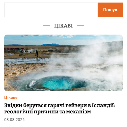
Пошук
ЦІКАВІ
Цікаве
Чому від переляку з’являються мурашки на
шкірі: фізіологія пілоерекції
29.07.2026