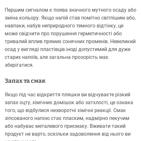
Першим сигналом є поява значного мутного осаду або
зміна кольору. Якщо напій став помітно світлішим або,
навпаки, набув неприродного темного відтінку, це
може свідчити про порушення герметичності або
тривалий вплив прямих сонячних променів. Невеликий
осад у вигляді пластівців іноді допустимий для дуже
старих напоїв, але загальна прозорість має
зберігатися.
Запах та смак
Якщо під час відкриття пляшки ви відчуваєте різкий
запах оцту, хімічних домішок або затхлості, це ознака
того, що відбулися незворотні хімічні реакції. Смак
зіпсованого напою стає пласким, надмірно пекучим
або набуває металевого присмаку. Вживати такий
продукт не варто, оскільки задоволення від нього ви