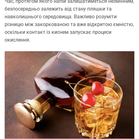
Час, протягом якого напій залишатиметься незмінним,
безпосередньо залежить від стану пляшки та
навколишнього середовища. Важливо розуміти
різницю між закоркованою та вже відкритою ємністю,
оскільки контакт із киснем запускає процеси
окислення.