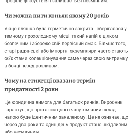
профіль фіксується і залишається незмінним.
Чи можна пити коньяк якому 20 років
Якщо пляшка була герметично закрита і зберігалася у
темному прохолодному місці, такий напій є цілком
безпечним і збереже свій первісний смак. Більше того,
старі радянські або імпортні екземпляри часто стають
об’єктами колекціонування саме через свою витримку
в бочці перед розливом.
Чому на етикетці вказано термін
придатності 2 роки
Це юридична вимога для багатьох ринків. Виробник
гарантує, що протягом цього часу хімічний склад
напою буде ідентичним заявленому. Це не означає, що
через два роки та один день продукт стане шкідливим
або несмачним.