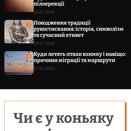
пілоерекції
29.07.2026
Походження традиції
3
рукостискання: історія, символізм
та сучасний етикет
28.07.2026
Куди летять птахи взимку і навіщо:
4
причини міграції та маршрути
27.07.2026
Чи є у коньяку