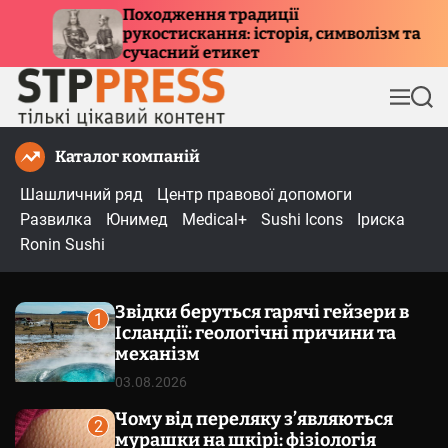
П
иції
Куди летять птахи взимку
торія, символізм та
е
причини міграції та ма
р
е
М
П
й
е
о
т
н
ш
Каталог компаній
и
ю
у
к
д
Шашличний ряд
Центр правової допомоги
о
Развилка
Юнимед
Medical+
Sushi Icons
Іриска
в
Ronin Sushi
м
і
Звідки беруться гарячі гейзери в
с
1
Ісландії: геологічні причини та
т
механізм
у
03.08.2026
Чому від переляку з’являються
2
мурашки на шкірі: фізіологія