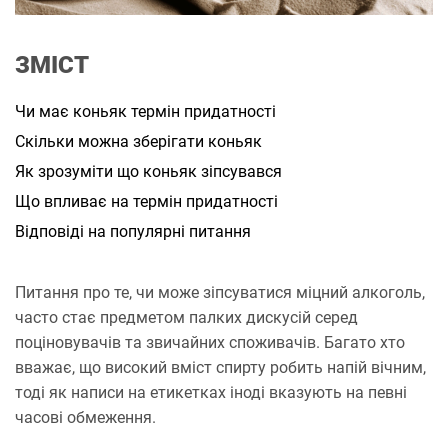
и
т
а
н
ЗМІСТ
н
я
Чи має коньяк термін придатності
Скільки можна зберігати коньяк
Як зрозуміти що коньяк зіпсувався
Що впливає на термін придатності
Відповіді на популярні питання
Питання про те, чи може зіпсуватися міцний алкоголь,
часто стає предметом палких дискусій серед
поціновувачів та звичайних споживачів. Багато хто
вважає, що високий вміст спирту робить напій вічним,
тоді як написи на етикетках іноді вказують на певні
часові обмеження.