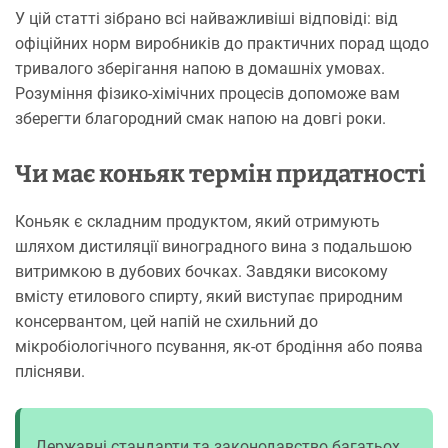
У цій статті зібрано всі найважливіші відповіді: від
офіційних норм виробників до практичних порад щодо
тривалого зберігання напою в домашніх умовах.
Розуміння фізико-хімічних процесів допоможе вам
зберегти благородний смак напою на довгі роки.
Чи має коньяк термін придатності
Коньяк є складним продуктом, який отримують
шляхом дистиляції виноградного вина з подальшою
витримкою в дубових бочках. Завдяки високому
вмісту етилового спирту, який виступає природним
консервантом, цей напій не схильний до
мікробіологічного псування, як-от бродіння або поява
плісняви.
Державні стандарти та законодавство багатьох