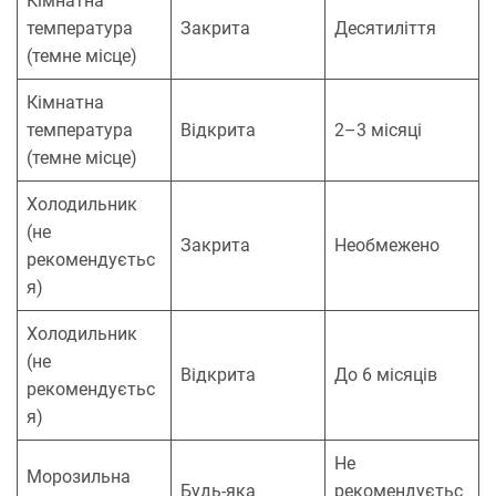
Кімнатна
температура
Закрита
Десятиліття
(темне місце)
Кімнатна
температура
Відкрита
2–3 місяці
(темне місце)
Холодильник
(не
Закрита
Необмежено
рекомендуєтьс
я)
Холодильник
(не
Відкрита
До 6 місяців
рекомендуєтьс
я)
Не
Морозильна
Будь-яка
рекомендуєтьс