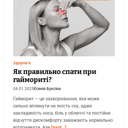
р
і
є
н
т
о
в
н
и
й
ч
а
с
ч
и
т
Здоров’я
а
Як правильно спати при
н
н
гаймориті?
я
04.01.2025
Єсенія Буксіна
Гайморит — це захворювання, яке може
сильно вплинути на якість сну, адже
закладеність носа, біль у обличчі та постійне
відчуття дискомфорту заважають нормально
відпочивати. Але
[далі…]