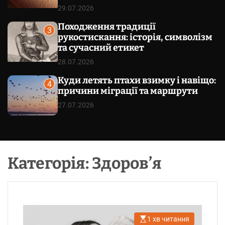
29.07.2026
Походження традиції
3
рукостискання: історія, символізм
та сучасний етикет
28.07.2026
Куди летять птахи взимку і навіщо:
4
причини міграції та маршрути
27.07.2026
Категорія:
Здоров’я
1 хв читання
О