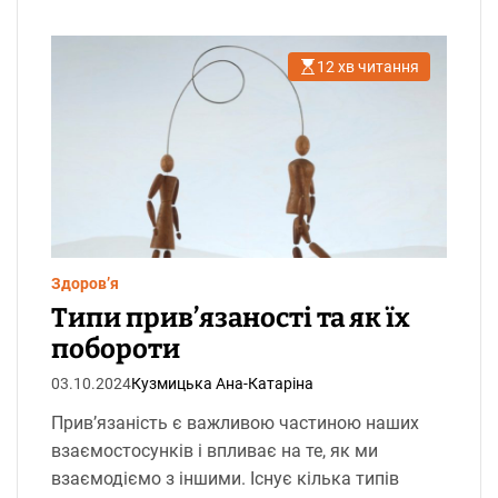
12 хв читання
О
р
і
є
н
т
о
в
н
и
й
ч
а
с
Здоров’я
ч
и
Типи прив’язаності та як їх
т
а
побороти
н
н
03.10.2024
Кузмицька Ана-Катаріна
я
Прив’язаність є важливою частиною наших
взаємостосунків і впливає на те, як ми
взаємодіємо з іншими. Існує кілька типів