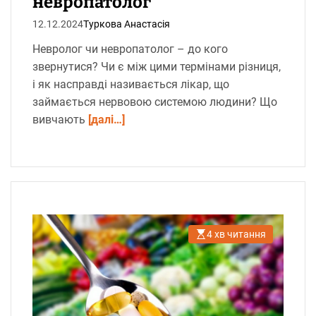
невропатолог
12.12.2024
Туркова Анастасія
Невролог чи невропатолог – до кого
звернутися? Чи є між цими термінами різниця,
і як насправді називається лікар, що
займається нервовою системою людини? Що
вивчають
[далі…]
4 хв читання
О
р
і
є
н
т
о
в