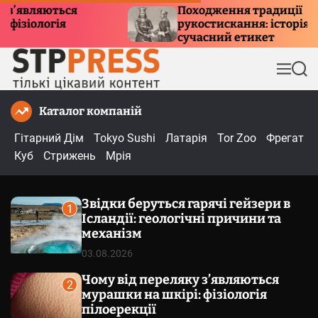
П
я
Походження традиції
рукостискання: історія, символізм та
е
сучасний етикет
р
е
М
П
й
е
о
т
н
ш
Каталог компаній
и
ю
у
к
д
Гітарний Дім
Tokyo Sushi
Латарія
Tor Zoo
Фрегат
о
Куб
Стрижень
Мрія
в
м
Звідки беруться гарячі гейзери в
і
1
Ісландії: геологічні причини та
с
механізм
т
03.08.2026
у
Чому від переляку з’являються
2
мурашки на шкірі: фізіологія
пілоерекції