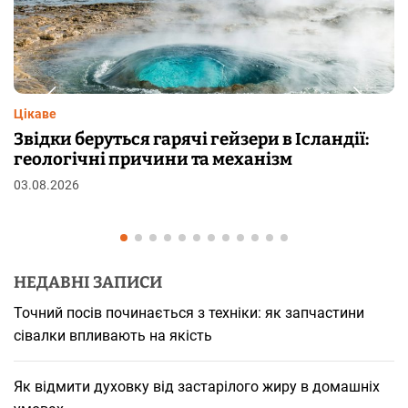
я
з
а
Цікаве
Звідки беруться гарячі гейзери в Ісландії:
п
геологічні причини та механізм
03.08.2026
и
с
і
НЕДАВНІ ЗАПИСИ
в
Точний посів починається з техніки: як запчастини
сівалки впливають на якість
Як відмити духовку від застарілого жиру в домашніх