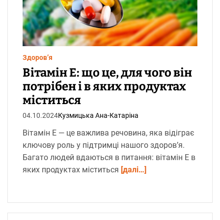
н
и
й
ч
а
с
ч
и
т
Здоров’я
а
н
Вітамін Е: що це, для чого він
н
я
потрібен і в яких продуктах
міститься
04.10.2024
Кузмицька Ана-Катаріна
Вітамін Е — це важлива речовина, яка відіграє
ключову роль у підтримці нашого здоров’я.
Багато людей вдаються в питання: вітамін Е в
яких продуктах міститься
[далі…]