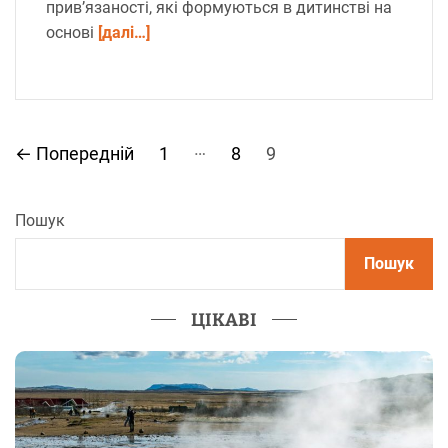
прив’язаності, які формуються в дитинстві на
основі
[далі…]
П
…
←
Попередній
1
8
9
а
Пошук
г
Пошук
і
н
ЦІКАВІ
а
ц
і