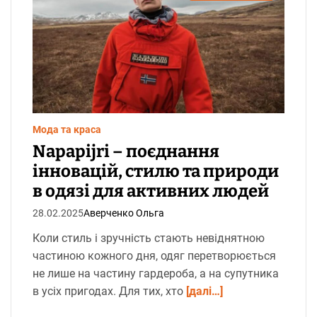
р
і
є
н
т
о
в
н
и
й
ч
а
с
Мода та краса
ч
и
Napapijri – поєднання
т
а
інновацій, стилю та природи
н
н
в одязі для активних людей
я
28.02.2025
Аверченко Ольга
Коли стиль і зручність стають невіднятною
частиною кожного дня, одяг перетворюється
не лише на частину гардероба, а на супутника
в усіх пригодах. Для тих, хто
[далі…]