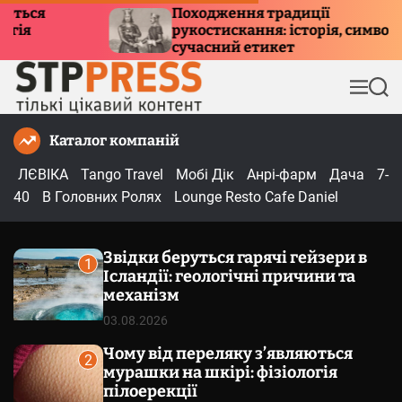
П
Походження традиції
Куд
рукостискання: історія, символізм та
е
при
сучасний етикет
р
е
М
П
й
е
о
т
н
ш
Каталог компаній
и
ю
у
к
д
ЛЄВІКА
Tango Travel
Мобі Дік
Анрі-фарм
Дача
7-
о
40
В Головних Ролях
Lounge Resto Cafe Daniel
в
м
Звідки беруться гарячі гейзери в
і
1
Ісландії: геологічні причини та
с
механізм
т
03.08.2026
у
Чому від переляку з’являються
2
мурашки на шкірі: фізіологія
пілоерекції