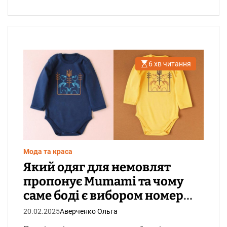
6 хв читання
О
р
і
є
н
т
о
в
н
и
й
ч
Мода та краса
а
с
Який одяг для немовлят
ч
и
пропонує Mumami та чому
т
а
саме боді є вибором номер
н
н
один
я
20.02.2025
Аверченко Ольга