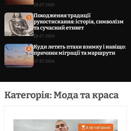
29.07.2026
Походження традиції
3
рукостискання: історія, символізм
та сучасний етикет
28.07.2026
Куди летять птахи взимку і навіщо:
4
причини міграції та маршрути
27.07.2026
Категорія:
Мода та краса
4 хв читання
О