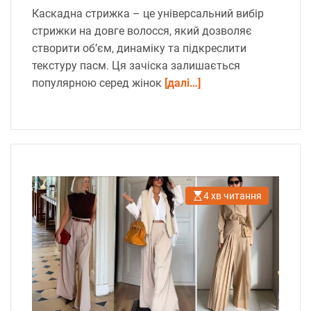
Каскадна стрижка – це універсальний вибір
стрижки на довге волосся, який дозволяє
створити об’єм, динаміку та підкреслити
текстуру пасм. Ця зачіска залишається
популярною серед жінок
[далі…]
4 хв читання
О
р
і
є
н
т
о
в
н
и
й
ч