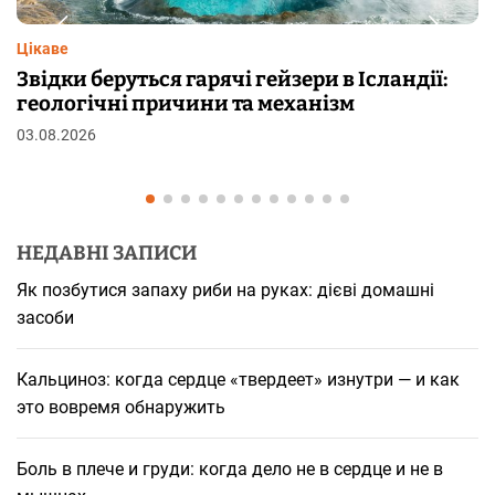
з
а
Цікаве
зери в Ісландії:
Чому від переляку з’являю
п
ханізм
шкірі: фізіологія пілоерекці
29.07.2026
и
с
і
НЕДАВНІ ЗАПИСИ
в
Як позбутися запаху риби на руках: дієві домашні
засоби
Кальциноз: когда сердце «твердеет» изнутри — и как
это вовремя обнаружить
Боль в плече и груди: когда дело не в сердце и не в