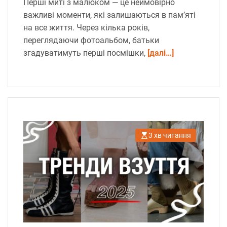
Перші миті з малюком — це неймовірно
важливі моменти, які залишаються в пам’яті
на все життя. Через кілька років,
переглядаючи фотоальбом, батьки
згадуватимуть перші посмішки,
[далі…]
3 хв читання
О
р
і
є
н
т
о
в
н
и
й
ч
а