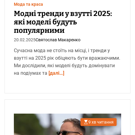
с
Мода та краса
ч
и
Модні тренди у взутті 2025:
т
а
які моделі будуть
н
н
популярними
я
20.02.2025
Святослав Макаренко
Сучасна мода не стоїть на місці, і тренди у
взутті на 2025 рік обіцяють бути вражаючими.
Ми дослідили, які моделі будуть домінувати
на подіумах та
[далі…]
9 хв читання
О
р
і