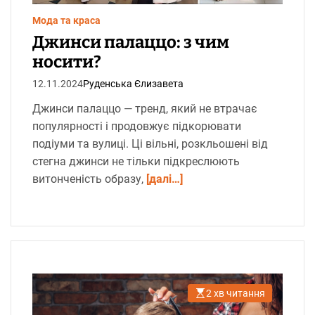
а
с
Мода та краса
ч
и
Джинси палаццо: з чим
т
а
носити?
н
н
12.11.2024
Руденська Єлизавета
я
Джинси палаццо — тренд, який не втрачає
популярності і продовжує підкорювати
подіуми та вулиці. Ці вільні, розкльошені від
стегна джинси не тільки підкреслюють
витонченість образу,
[далі…]
2 хв читання
О
р