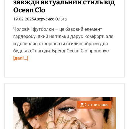
завжди актуальний стиль від
Ocean Clo
19.02.2025
Аверченко Ольга
Чоловічі футболки – це базовий елемент
гардеробу, який не тільки дарує комфорт, але
й дозволяє створювати стильні образи для
будь-якої нагоди. Бренд Ocean Clo пропонує
[далі…]
2 хв читання
О
р
і
є
н
т