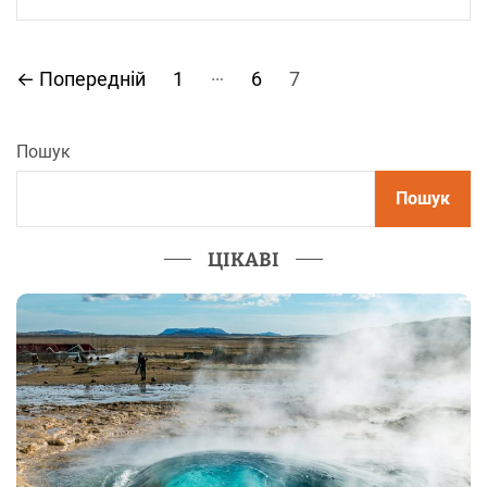
П
…
←
Попередній
1
6
7
а
Пошук
г
Пошук
і
н
ЦІКАВІ
а
ц
і
я