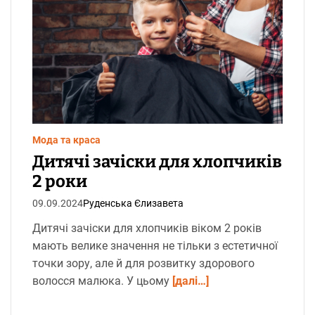
і
є
н
т
о
в
н
и
й
ч
а
с
ч
и
т
Мода та краса
а
Дитячі зачіски для хлопчиків
н
н
2 роки
я
09.09.2024
Руденська Єлизавета
Дитячі зачіски для хлопчиків віком 2 років
мають велике значення не тільки з естетичної
точки зору, але й для розвитку здорового
волосся малюка. У цьому
[далі…]