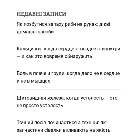
НЕДАВНІ ЗАПИСИ
Як позбутися запаху риби на руках: дієві
домашні засоби
Кальциноз: когда сердце «твердеет» изнутри
— и как это вовремя обнаружить
Боль в плече и груди: когда дело не в сердце
и не в мышцах
Щитовидная железа: когда усталость — это
не просто усталость
Точний посів починається з техніки: як
запчастини сівалки впливають на якість