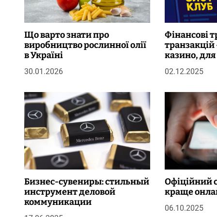
с
і
Що варто знати про
Фінансові т
виробництво рослинної олії
транзакцій 
в
в Україні
казино, дл
сучасного г
30.01.2026
02.12.2025
Бизнес-сувениры: стильный
Офіційний с
инструмент деловой
краще онла
коммуникации
06.10.2025