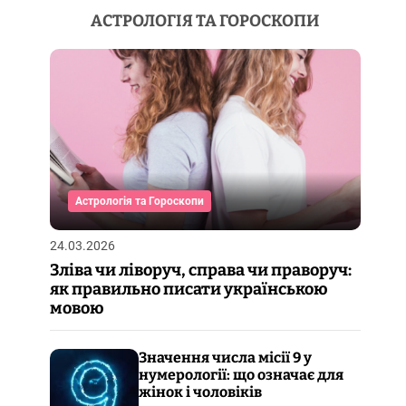
АСТРОЛОГІЯ ТА ГОРОСКОПИ
Астрологія та Гороскопи
24.03.2026
Зліва чи ліворуч, справа чи праворуч:
як правильно писати українською
мовою
Значення числа місії 9 у
нумерології: що означає для
жінок і чоловіків