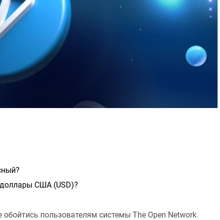
а
с
ч
и
т
а
н
н
я
сный?
а доллары США (USD)?
не обойтись пользователям системы The Open Network.