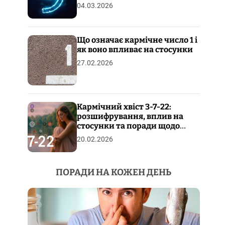
04.03.2026
Що означає кармічне число 1 і
як воно впливає на стосунки
27.02.2026
Кармічний хвіст 3-7-22:
розшифрування, вплив на
стосунки та поради щодо
пропрацювання
20.02.2026
ПОРАДИ НА КОЖЕН ДЕНЬ