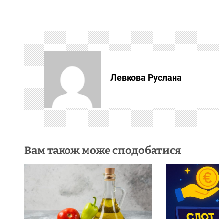
в
і
г
а
Левкова Руслана
ц
і
я
з
Вам також може сподобатися
а
п
и