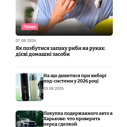
Поради
07.08.2026
Як позбутися запаху риби на руках:
дієві домашні засоби
На що дивитися при виборі
под-системи у 2026 році
05.08.2026
Покупка подержанного авто в
Харькове: что проверить
перед сделкой