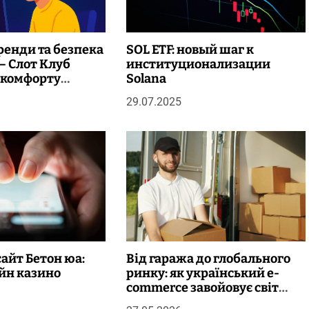
ренди та безпека
SOL ETF: новый шаг к
– Слот Клуб
институционализации
я комфорту
Solana
равця
29.07.2025
айт Бетон юа:
Від гаража до глобального
йн казино
ринку: як український e-
commerce завойовує світ
попри все