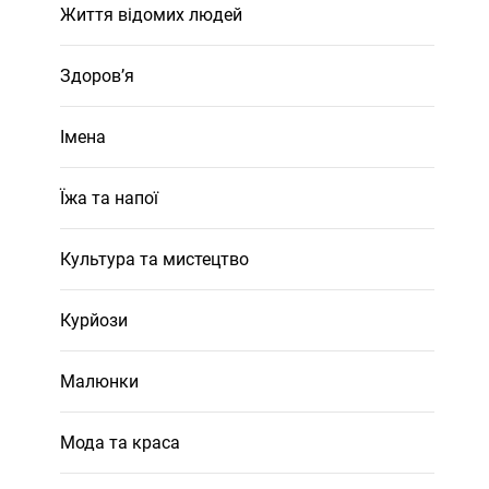
Життя відомих людей
Здоров’я
Імена
Їжа та напої
Культура та мистецтво
Курйози
Малюнки
Мода та краса