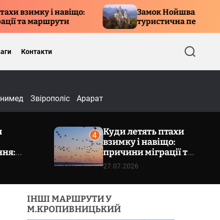
іщо:
Замок Нойшванштайн – культова
туристична перлина Баварії
аги
Контакти
П
о
ш
у
к
нимед
Звірополіс
Арарат
я
Куди летять птахи
4
взимку і навіщо:
ння:
причини міграції та
волізм та
маршрути
27.07.2026
тикет
ІНШІ МАРШРУТИ У
М.КРОПИВНИЦЬКИЙ