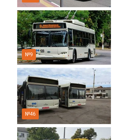
№9
№46