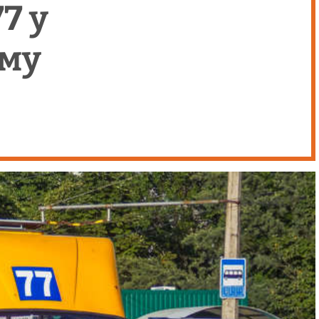
7 у
му