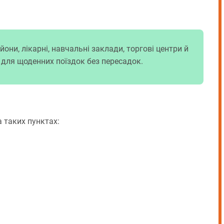
ни, лікарні, навчальні заклади, торгові центри й
ю для щоденних поїздок без пересадок.
 таких пунктах: