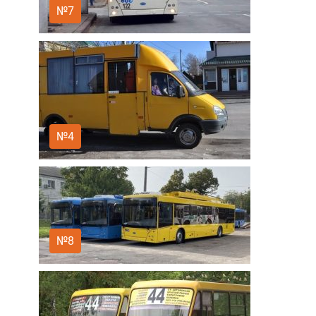
№7
№4
№8