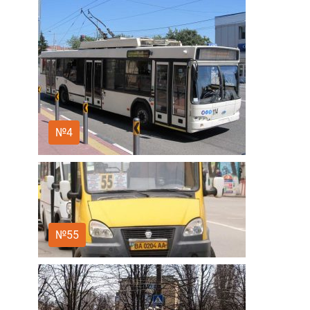
№4
№55