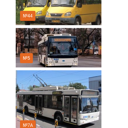
№44
№5
№7А