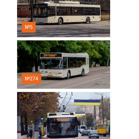
№5
№274