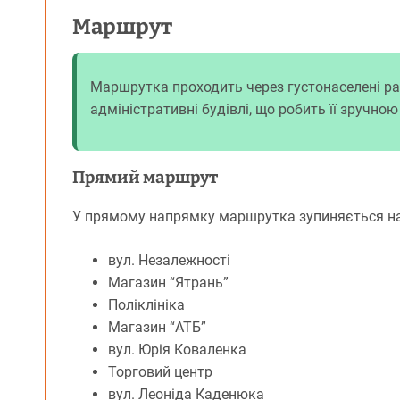
Маршрут
Маршрутка проходить через густонаселені райо
адміністративні будівлі, що робить її зручно
Прямий маршрут
У прямому напрямку маршрутка зупиняється на
вул. Незалежності
Магазин “Ятрань”
Поліклініка
Магазин “АТБ”
вул. Юрія Коваленка
Торговий центр
вул. Леоніда Каденюка