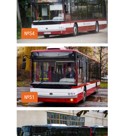
№54
№51