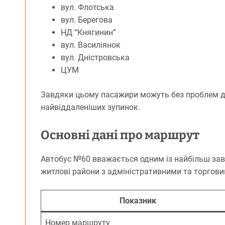
вул. Флотська
вул. Берегова
НД “Княгинин”
вул. Василіянок
вул. Дністровська
ЦУМ
Завдяки цьому пасажири можуть без проблем діс
найвіддаленіших зупинок.
Основні дані про маршрут
Автобус №60 вважається одним із найбільш заван
житлові райони з адміністративними та торгов
Показник
Номер маршруту