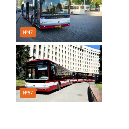
№47
№57