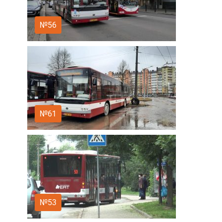
№56
№61
№53