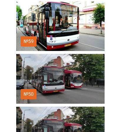
№59
№50