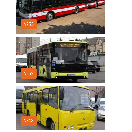
№55
№52
№48