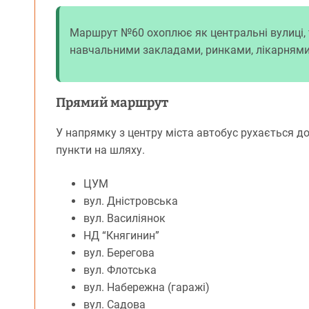
Маршрут №60 охоплює як центральні вулиці, т
навчальними закладами, ринками, лікарням
Прямий маршрут
У напрямку з центру міста автобус рухається до
пункти на шляху.
ЦУМ
вул. Дністровська
вул. Василіянок
НД “Княгинин”
вул. Берегова
вул. Флотська
вул. Набережна (гаражі)
вул. Садова