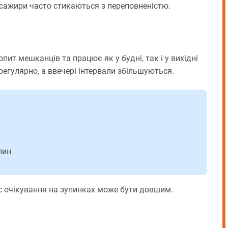
 пасажири часто стикаються з переповненістю.
ит мешканців та працює як у будні, так і у вихідні
 регулярно, а ввечері інтервали збільшуються.
лин
с очікування на зупинках може бути довшим.