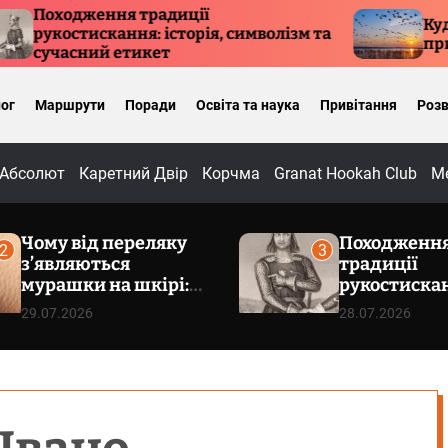
радиції
Куди летять птахи вз
 історія, символізм та
причини міграції та
кет
ог
Маршрути
Поради
Освіта та наука
Привітання
Розв
Абсолют
Каретний Двір
Корчма
Granat Hookah Club
Ме
Чому від переляку
Походженн
2
3
з’являються
традиції
мурашки на шкірі:
рукостиска
фізіологія
історія, сим
29.07.2026
28.07.2026
пілоерекції
сучасний е