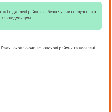
ак і віддалені райони, забезпечуючи сполучення з
и та кладовищем.
 Радчі, охоплюючи всі ключові райони та населені