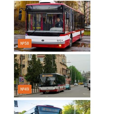
№58
№49