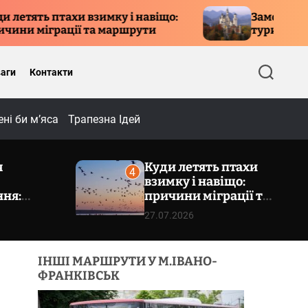
имку і навіщо:
Замок Нойшванштайн – кул
 маршрути
туристична перлина Баварії
аги
Контакти
П
о
ш
ні би м’яса
Трапезна Ідей
у
к
я
Куди летять птахи
4
взимку і навіщо:
ння:
причини міграції та
волізм та
маршрути
27.07.2026
тикет
ІНШІ МАРШРУТИ У М.ІВАНО-
ФРАНКІВСЬК