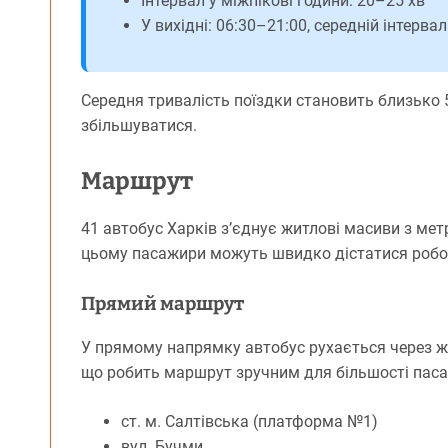
Інтервал у міжпікові години: 20–25 хв
У вихідні: 06:30–21:00, середній інтерва
Середня тривалість поїздки становить близько 5
збільшуватися.
Маршрут
41 автобус Харків з’єднує житлові масиви з ме
цьому пасажири можуть швидко дістатися робот
Прямий маршрут
У прямому напрямку автобус рухається через жи
що робить маршрут зручним для більшості паса
ст. м. Салтівська (платформа №1)
вул. Бучми