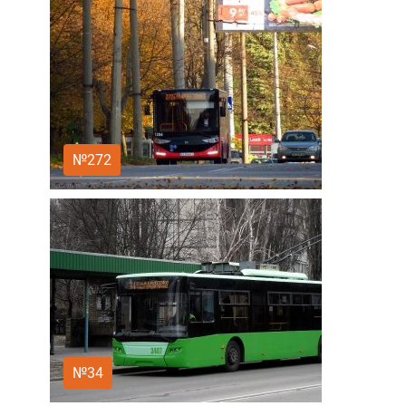
№272
№34