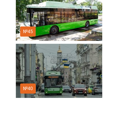
№45
№40