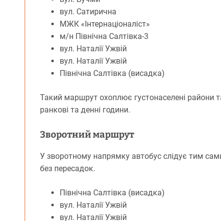
вул. Сатирична
МЖК «Інтернаціоналіст»
м/н Північна Салтівка-3
вул. Наталії Ужвій
вул. Наталії Ужвій
Північна Салтівка (висадка)
Такий маршрут охоплює густонаселені райони т
ранкові та денні години.
Зворотний маршрут
У зворотному напрямку автобус слідує тим са
без пересадок.
Північна Салтівка (висадка)
вул. Наталії Ужвій
вул. Наталії Ужвій