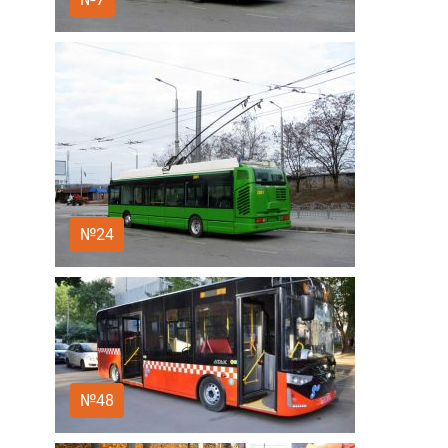
№24
№48