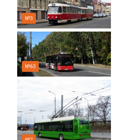
№3
№63
№7