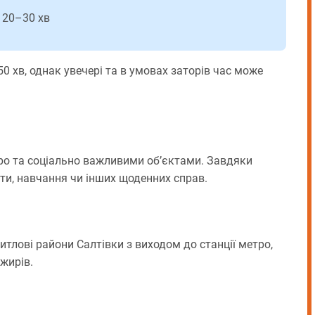
л 20–30 хв
0 хв, однак увечері та в умовах заторів час може
тро та соціально важливими об’єктами. Завдяки
и, навчання чи інших щоденних справ.
тлові райони Салтівки з виходом до станції метро,
жирів.