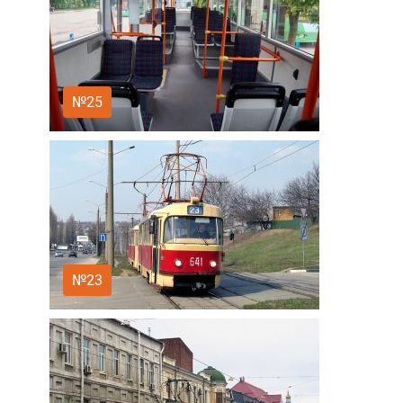
№25
№23