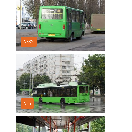
№32
№6