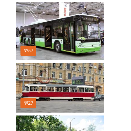
№57
№27